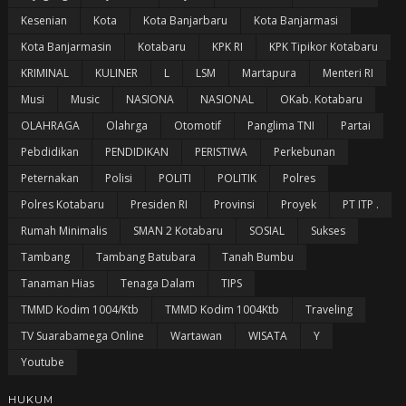
Kesenian
Kota
Kota Banjarbaru
Kota Banjarmasi
Kota Banjarmasin
Kotabaru
KPK RI
KPK Tipikor Kotabaru
KRIMINAL
KULINER
L
LSM
Martapura
Menteri RI
Musi
Music
NASIONA
NASIONAL
OKab. Kotabaru
OLAHRAGA
Olahrga
Otomotif
Panglima TNI
Partai
Pebdidikan
PENDIDIKAN
PERISTIWA
Perkebunan
Peternakan
Polisi
POLITI
POLITIK
Polres
Polres Kotabaru
Presiden RI
Provinsi
Proyek
PT ITP .
Rumah Minimalis
SMAN 2 Kotabaru
SOSIAL
Sukses
Tambang
Tambang Batubara
Tanah Bumbu
Tanaman Hias
Tenaga Dalam
TIPS
TMMD Kodim 1004/Ktb
TMMD Kodim 1004Ktb
Traveling
TV Suarabamega Online
Wartawan
WISATA
Y
Youtube
HUKUM