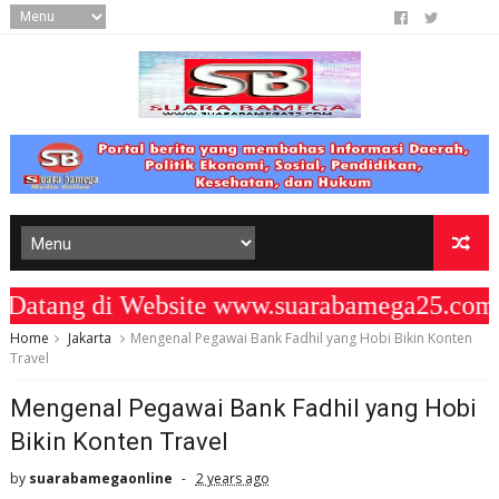
tang di Website www.suarabamega25.com "
Home
Jakarta
Mengenal Pegawai Bank Fadhil yang Hobi Bikin Konten
Travel
Mengenal Pegawai Bank Fadhil yang Hobi
Bikin Konten Travel
by
suarabamegaonline
2 years ago