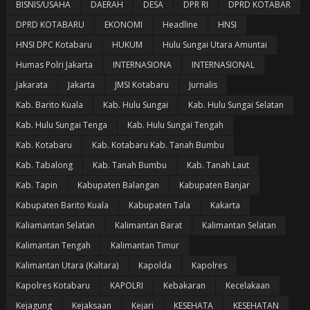
BISNIS/USAHA
DAERAH
DESA
DPR RI
DPRD KOTABAR
DPRD KOTABARU
EKONOMI
Headline
HNSI
HNSI DPC Kotabaru
HUKUM
Hulu Sungai Utara Amuntai
Humas Polri Jakarta
INTERNASIONA
INTERNASIONAL
Jakarata
Jakarta
JMSI Kotabaru
Jurnalis
Kab. Barito Kuala
Kab. Hulu Sungai
Kab. Hulu Sungai Selatan
Kab. Hulu Sungai Tenga
Kab. Hulu Sungai Tengah
Kab. Kotabaru
Kab. Kotabaru Kab. Tanah Bumbu
Kab. Tabalong
Kab. Tanah Bumbu
Kab. Tanah Laut
Kab. Tapin
Kabupaten Balangan
Kabupaten Banjar
Kabupaten Barito Kuala
Kabupaten Tala
Kakarta
Kaliamantan Selatan
Kalimantan Barat
Kalimantan Selatan
Kalimantan Tengah
Kalimantan Timur
Kalimantan Utara (Kaltara)
Kapolda
Kapolres
Kapolres Kotabaru
KAPOLRI
Kebakaran
Kecelakaan
Kejagung
Kejaksaan
Kejari
KESEHATA
KESEHATAN