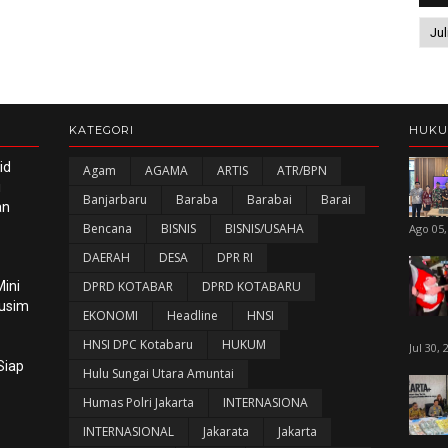
KATEGORI
HUK
id
Agam
AGAMA
ARTIS
ATR/BPN
i
Banjarbaru
Baraba
Barabai
Barai
an
Bencana
BISNIS
BISNIS/USAHA
Ago 05,
DAERAH
DESA
DPR RI
ini
DPRD KOTABAR
DPRD KOTABARU
Musim
EKONOMI
Headline
HNSI
HNSI DPC Kotabaru
HUKUM
Jul 30, 
Siap
Hulu Sungai Utara Amuntai
Humas Polri Jakarta
INTERNASIONA
INTERNASIONAL
Jakarata
Jakarta