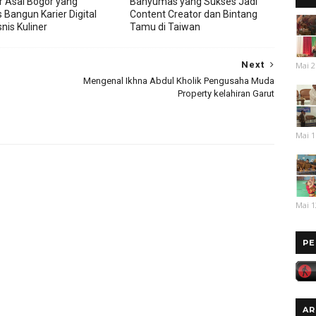
r Asal Bogor yang
Banyumas yang Sukses Jadi
 Bangun Karier Digital
Content Creator dan Bintang
nis Kuliner
Tamu di Taiwan
Next
Mai 2
Mengenal Ikhna Abdul Kholik Pengusaha Muda
Property kelahiran Garut
Mai 1
Mai 1
PE
AR