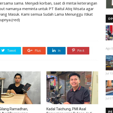
ersama sama. Menjadi korban, saat di mintai keterangan
ebut namanya meminta untuk PT Baitul Atiq Wisata agar
ang Masuk. Kami semua Sudah Lama Menunggu Itikat
DP
tupnya.(red)
Ago 0
Tweet
Plus
In
Pin it
Jul 13
Jul 07
Gilang Ramadhan,
Kadal Taichung, PMI Asal
PE