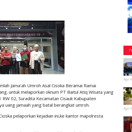
T
Ago 0
mlah Jama'ah Umroh Asal Cisoka Beramai Ramai
ng. untuk melaporkan oknum PT Baitul Atiq Wisata yang
01 RW 02, Suradita Kecamatan Cisauk Kabupaten
ya uang jamaah yang batal berangkat umroh.
Ago 0
ioska pelaporkan kejadian ini,ke kantor mapolresta