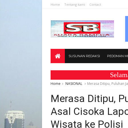
Home
Tentang kami
Contact
SUSUNAN REDAKSI
PEDOMAN ME
Selamat Data
Home
NASIONAL
Merasa Ditipu, Puluhan J
Merasa Ditipu, 
Asal Cisoka Lapo
Wisata ke Polisi