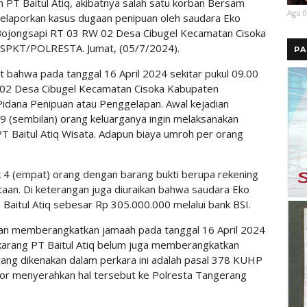
 PT Baitul Atiq, akibatnya salah satu korban Bersam
Ago 0
elaporkan kasus dugaan penipuan oleh saudara Eko
ojongsapi RT 03 RW 02 Desa Cibugel Kecamatan Cisoka
/SPKT/POLRESTA. Jumat, (05/7/2024).
PA
ut bahwa pada tanggal 16 April 2024 sekitar pukul 09.00
02 Desa Cibugel Kecamatan Cisoka Kabupaten
Pidana Penipuan atau Penggelapan. Awal kejadian
 (sembilan) orang keluarganya ingin melaksanakan
T Baitul Atiq Wisata. Adapun biaya umroh per orang
k 4 (empat) orang dengan barang bukti berupa rekening
ataan. Di keterangan juga diuraikan bahwa saudara Eko
Baitul Atiq sebesar Rp 305.000.000 melalui bank BSI.
kan memberangkatkan jamaah pada tanggal 16 April 2024
karang PT Baitul Atiq belum juga memberangkatkan
yang dikenakan dalam perkara ini adalah pasal 378 KUHP
por menyerahkan hal tersebut ke Polresta Tangerang