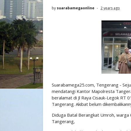
by
suarabamegaonline
2 years ago
Suarabamega25.com, Tengerang - Seju
mendatangi Kantor Mapolresta Tangera
beralamat di Jl Raya Cisauk-Legok RT 
Tangerang. Akibat belum dikembalikann
Diduga Batal Berangkat Umroh, warga C
Tangerang,