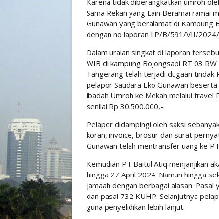
Karena tidak diberangkatkan umroh oleh
Sama Rekan yang Lain Beramai ramai m
Gunawan yang beralamat di Kampung B
dengan no laporan LP/B/591/VII/2024
Dalam uraian singkat di laporan terseb
WIB di kampung Bojongsapi RT 03 RW 
Tangerang telah terjadi dugaan tindak 
pelapor Saudara Eko Gunawan beserta 9
ibadah Umroh ke Mekah melalui travel P
senilai Rp 30.500.000,-.
Pelapor didampingi oleh saksi sebanya
koran, invoice, brosur dan surat perny
Gunawan telah mentransfer uang ke PT 
Kemudian PT Baitul Atiq menjanjikan a
hingga 27 April 2024. Namun hingga se
jamaah dengan berbagai alasan. Pasal 
dan pasal 732 KUHP. Selanjutnya pela
guna penyelidikan lebih lanjut.