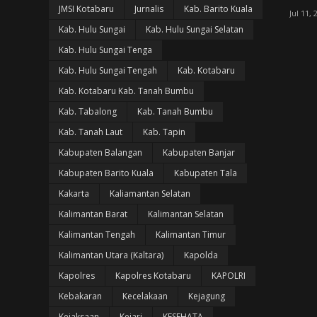
JMSI Kotabaru
Jurnalis
Kab. Barito Kuala
Jul 11, 
Kab. Hulu Sungai
Kab. Hulu Sungai Selatan
Kab. Hulu Sungai Tenga
Kab. Hulu Sungai Tengah
Kab. Kotabaru
Kab. Kotabaru Kab. Tanah Bumbu
Kab. Tabalong
Kab. Tanah Bumbu
Kab. Tanah Laut
Kab. Tapin
Kabupaten Balangan
Kabupaten Banjar
Kabupaten Barito Kuala
Kabupaten Tala
Kakarta
Kaliamantan Selatan
Kalimantan Barat
Kalimantan Selatan
Kalimantan Tengah
Kalimantan Timur
Kalimantan Utara (Kaltara)
Kapolda
Kapolres
Kapolres Kotabaru
KAPOLRI
Kebakaran
Kecelakaan
Kejagung
Kejaksaan
Kejari
KESEHATA