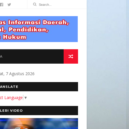
TA
at, 7 Agustus 2026
OMITMEN KAMI MEMBANGUN MEDIA YANG AKUR
ANSLATE
ect Language
▼
LERI VIDEO