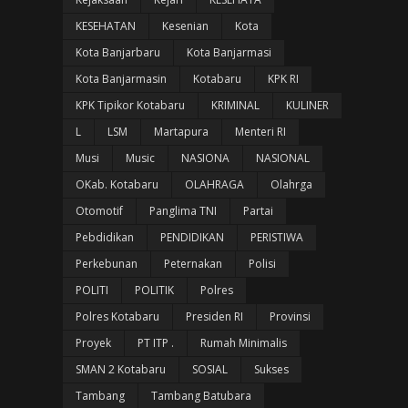
KESEHATAN
Kesenian
Kota
Kota Banjarbaru
Kota Banjarmasi
Kota Banjarmasin
Kotabaru
KPK RI
KPK Tipikor Kotabaru
KRIMINAL
KULINER
L
LSM
Martapura
Menteri RI
Musi
Music
NASIONA
NASIONAL
OKab. Kotabaru
OLAHRAGA
Olahrga
Otomotif
Panglima TNI
Partai
Pebdidikan
PENDIDIKAN
PERISTIWA
Perkebunan
Peternakan
Polisi
POLITI
POLITIK
Polres
Polres Kotabaru
Presiden RI
Provinsi
Proyek
PT ITP .
Rumah Minimalis
SMAN 2 Kotabaru
SOSIAL
Sukses
Tambang
Tambang Batubara