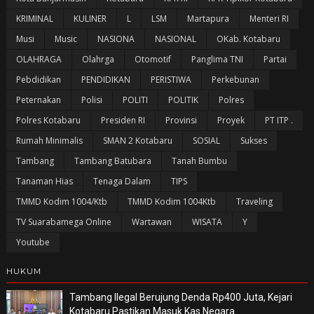
KRIMINAL
KULINER
L
LSM
Martapura
Menteri RI
Musi
Music
NASIONA
NASIONAL
OKab. Kotabaru
OLAHRAGA
Olahrga
Otomotif
Panglima TNI
Partai
Pebdidikan
PENDIDIKAN
PERISTIWA
Perkebunan
Peternakan
Polisi
POLITI
POLITIK
Polres
Polres Kotabaru
Presiden RI
Provinsi
Proyek
PT ITP .
Rumah Minimalis
SMAN 2 Kotabaru
SOSIAL
Sukses
Tambang
Tambang Batubara
Tanah Bumbu
Tanaman Hias
Tenaga Dalam
TIPS
TMMD Kodim 1004/Ktb
TMMD Kodim 1004Ktb
Traveling
TV Suarabamega Online
Wartawan
WISATA
Y
Youtube
HUKUM
Tambang Ilegal Berujung Denda Rp400 Juta, Kejari
Kotabaru Pastikan Masuk Kas Negara