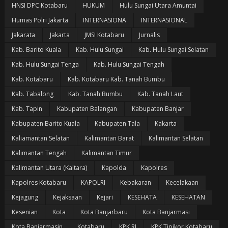
HNSI DPC Kotabaru
HUKUM
Hulu Sungai Utara Amuntai
Humas Polri Jakarta
INTERNASIONA
INTERNASIONAL
Jakarata
Jakarta
JMSI Kotabaru
Jurnalis
Kab. Barito Kuala
Kab. Hulu Sungai
Kab. Hulu Sungai Selatan
Kab. Hulu Sungai Tenga
Kab. Hulu Sungai Tengah
Kab. Kotabaru
Kab. Kotabaru Kab. Tanah Bumbu
Kab. Tabalong
Kab. Tanah Bumbu
Kab. Tanah Laut
Kab. Tapin
Kabupaten Balangan
Kabupaten Banjar
Kabupaten Barito Kuala
Kabupaten Tala
Kakarta
Kaliamantan Selatan
Kalimantan Barat
Kalimantan Selatan
Kalimantan Tengah
Kalimantan Timur
Kalimantan Utara (Kaltara)
Kapolda
Kapolres
Kapolres Kotabaru
KAPOLRI
Kebakaran
Kecelakaan
Kejagung
Kejaksaan
Kejari
KESEHATA
KESEHATAN
Kesenian
Kota
Kota Banjarbaru
Kota Banjarmasi
Kota Banjarmasin
Kotabaru
KPK RI
KPK Tipikor Kotabaru