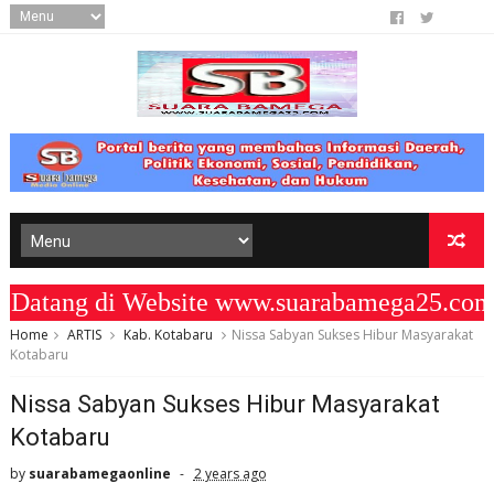
tang di Website www.suarabamega25.com "
Home
ARTIS
Kab. Kotabaru
Nissa Sabyan Sukses Hibur Masyarakat
Kotabaru
Nissa Sabyan Sukses Hibur Masyarakat
Kotabaru
by
suarabamegaonline
2 years ago