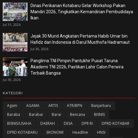
Dinas Perikanan Kotabaru Gelar Workshop Pakan
Mandiri 2026, Tingkatkan Kemandirian Pembudidaya
Ikan
Jul 31, 2026
Jejak 30 Murid Angkatan Pertama Habib Umar bin
Hafidz dari Indonesia di Darul Musthofa Hadramaut
Jul 30, 2026
Panglima TNI Pimpin Pantukhir Pusat Taruna
Akademi TNI 2026, Pastikan Lahir Calon Perwira
Terbaik Bangsa
Jul 30, 2026
KATEGORI
Agam
AGAMA
ARTIS
ATR/BPN
Banjarbaru
Baraba
Barabai
Barai
Bencana
BISNIS
BISNIS/USAHA
DAERAH
DESA
DPR RI
DPRD KOTABAR
DPRD KOTABARU
EKONOMI
Headline
HNSI