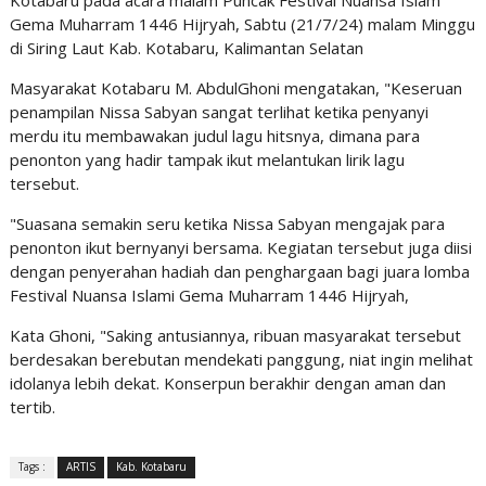
Kotabaru pada acara malam Puncak Festival Nuansa Islam
Gema Muharram 1446 Hijryah, Sabtu (21/7/24) malam Minggu
di Siring Laut Kab. Kotabaru, Kalimantan Selatan
Masyarakat Kotabaru M. AbdulGhoni mengatakan, "Keseruan
penampilan Nissa Sabyan sangat terlihat ketika penyanyi
merdu itu membawakan judul lagu hitsnya, dimana para
penonton yang hadir tampak ikut melantukan lirik lagu
tersebut.
"Suasana semakin seru ketika Nissa Sabyan mengajak para
penonton ikut bernyanyi bersama. Kegiatan tersebut juga diisi
dengan penyerahan hadiah dan penghargaan bagi juara lomba
Festival Nuansa Islami Gema Muharram 1446 Hijryah,
Kata Ghoni, "Saking antusiannya, ribuan masyarakat tersebut
berdesakan berebutan mendekati panggung, niat ingin melihat
idolanya lebih dekat. Konserpun berakhir dengan aman dan
tertib.
Tags :
ARTIS
Kab. Kotabaru