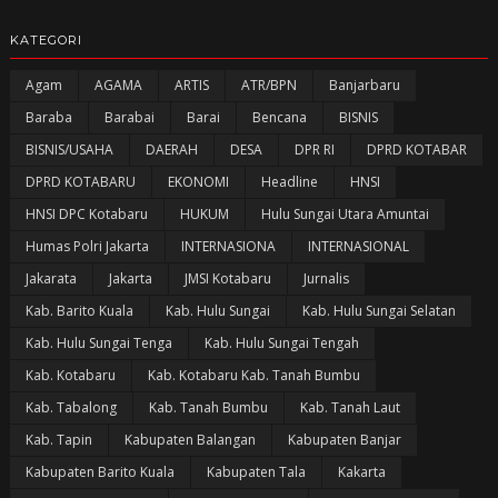
KATEGORI
Agam
AGAMA
ARTIS
ATR/BPN
Banjarbaru
Baraba
Barabai
Barai
Bencana
BISNIS
BISNIS/USAHA
DAERAH
DESA
DPR RI
DPRD KOTABAR
DPRD KOTABARU
EKONOMI
Headline
HNSI
HNSI DPC Kotabaru
HUKUM
Hulu Sungai Utara Amuntai
Humas Polri Jakarta
INTERNASIONA
INTERNASIONAL
Jakarata
Jakarta
JMSI Kotabaru
Jurnalis
Kab. Barito Kuala
Kab. Hulu Sungai
Kab. Hulu Sungai Selatan
Kab. Hulu Sungai Tenga
Kab. Hulu Sungai Tengah
Kab. Kotabaru
Kab. Kotabaru Kab. Tanah Bumbu
Kab. Tabalong
Kab. Tanah Bumbu
Kab. Tanah Laut
Kab. Tapin
Kabupaten Balangan
Kabupaten Banjar
Kabupaten Barito Kuala
Kabupaten Tala
Kakarta