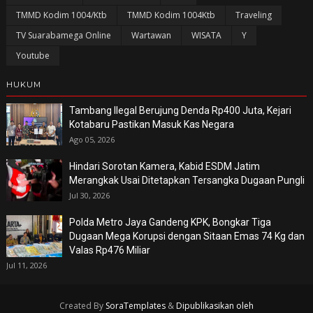
TMMD Kodim 1004/Ktb
TMMD Kodim 1004Ktb
Traveling
TV Suarabamega Online
Wartawan
WISATA
Y
Youtube
HUKUM
Tambang Ilegal Berujung Denda Rp400 Juta, Kejari
Kotabaru Pastikan Masuk Kas Negara
Ago 05, 2026
Hindari Sorotan Kamera, Kabid ESDM Jatim
Merangkak Usai Ditetapkan Tersangka Dugaan Pungli
Jul 30, 2026
Polda Metro Jaya Gandeng KPK, Bongkar Tiga
Dugaan Mega Korupsi dengan Sitaan Emas 74 Kg dan
Valas Rp476 Miliar
Jul 11, 2026
Created By
SoraTemplates
&
Dipublikasikan oleh