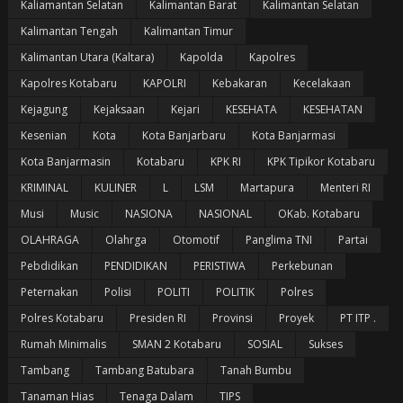
Kaliamantan Selatan
Kalimantan Barat
Kalimantan Selatan
Kalimantan Tengah
Kalimantan Timur
Kalimantan Utara (Kaltara)
Kapolda
Kapolres
Kapolres Kotabaru
KAPOLRI
Kebakaran
Kecelakaan
Kejagung
Kejaksaan
Kejari
KESEHATA
KESEHATAN
Kesenian
Kota
Kota Banjarbaru
Kota Banjarmasi
Kota Banjarmasin
Kotabaru
KPK RI
KPK Tipikor Kotabaru
KRIMINAL
KULINER
L
LSM
Martapura
Menteri RI
Musi
Music
NASIONA
NASIONAL
OKab. Kotabaru
OLAHRAGA
Olahrga
Otomotif
Panglima TNI
Partai
Pebdidikan
PENDIDIKAN
PERISTIWA
Perkebunan
Peternakan
Polisi
POLITI
POLITIK
Polres
Polres Kotabaru
Presiden RI
Provinsi
Proyek
PT ITP .
Rumah Minimalis
SMAN 2 Kotabaru
SOSIAL
Sukses
Tambang
Tambang Batubara
Tanah Bumbu
Tanaman Hias
Tenaga Dalam
TIPS