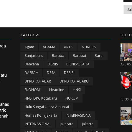
KATEGORI
HUK
nda
Agam
AGAMA
ARTIS
ATR/BPN
Banjarbaru
Baraba
Barabai
Barai
Bencana
BISNIS
BISNIS/USAHA
Ago 05,
DAERAH
DESA
DPR RI
baru
k
DPRD KOTABAR
DPRD KOTABARU
EKONOMI
Headline
HNSI
HNSI DPC Kotabaru
HUKUM
Jul 30, 
Bahas
Hulu Sungai Utara Amuntai
rik
Humas Polri Jakarta
INTERNASIONA
panah
INTERNASIONAL
Jakarata
Jakarta