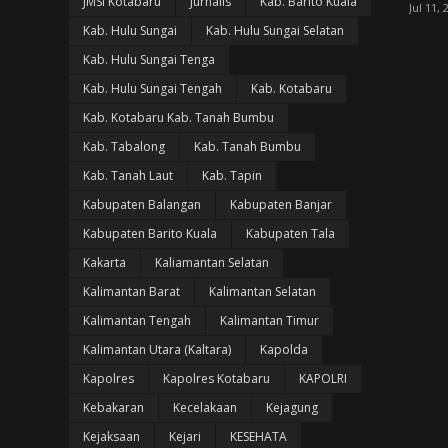
JMSI Kotabaru
Jurnalis
Kab. Barito Kuala
Jul 11, 
Kab. Hulu Sungai
Kab. Hulu Sungai Selatan
Kab. Hulu Sungai Tenga
Kab. Hulu Sungai Tengah
Kab. Kotabaru
Kab. Kotabaru Kab. Tanah Bumbu
Kab. Tabalong
Kab. Tanah Bumbu
Kab. Tanah Laut
Kab. Tapin
Kabupaten Balangan
Kabupaten Banjar
Kabupaten Barito Kuala
Kabupaten Tala
Kakarta
Kaliamantan Selatan
Kalimantan Barat
Kalimantan Selatan
Kalimantan Tengah
Kalimantan Timur
Kalimantan Utara (Kaltara)
Kapolda
Kapolres
Kapolres Kotabaru
KAPOLRI
Kebakaran
Kecelakaan
Kejagung
Kejaksaan
Kejari
KESEHATA