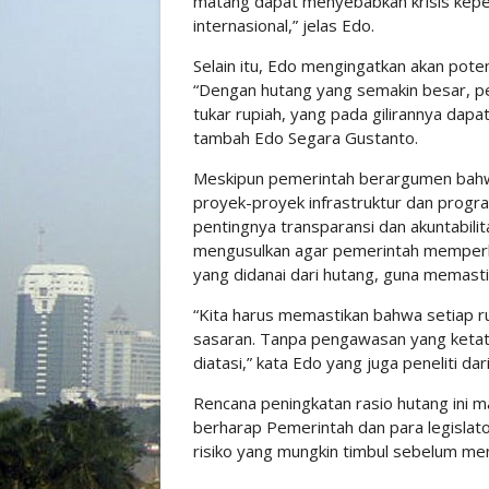
matang dapat menyebabkan krisis kepe
internasional,” jelas Edo.
Selain itu, Edo mengingatkan akan potens
“Dengan hutang yang semakin besar, pem
tukar rupiah, yang pada gilirannya dapa
tambah Edo Segara Gustanto.
Meskipun pemerintah berargumen bahwa
proyek-proyek infrastruktur dan prog
pentingnya transparansi dan akuntabil
mengusulkan agar pemerintah memperk
yang didanai dari hutang, guna memastik
“Kita harus memastikan bahwa setiap ru
sasaran. Tanpa pengawasan yang ketat, k
diatasi,” kata Edo yang juga peneliti da
Rencana peningkatan rasio hutang ini 
berharap Pemerintah dan para legisl
risiko yang mungkin timbul sebelum men