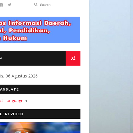
TA
s, 06 Agustus 2026
T " Alamat Redaksi Jl. Berangas KM. 2.5
ANSLATE
ect Language
▼
LERI VIDEO