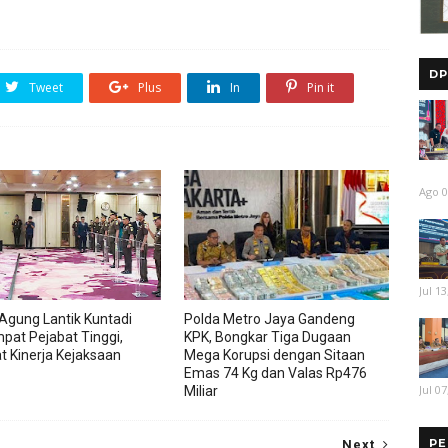
DP
Tweet
Plus
In
Pin it
Ago 0
Jul 13
Agung Lantik Kuntadi
Polda Metro Jaya Gandeng
pat Pejabat Tinggi,
KPK, Bongkar Tiga Dugaan
t Kinerja Kejaksaan
Mega Korupsi dengan Sitaan
Emas 74 Kg dan Valas Rp476
Jul 07
Miliar
PE
Next