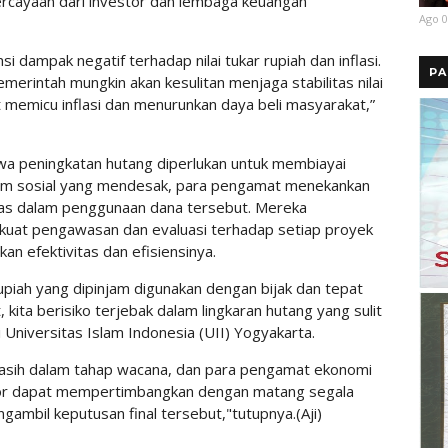
rcayaan dari investor dan lembaga keuangan
Ago 0
i dampak negatif terhadap nilai tukar rupiah dan inflasi.
PA
erintah mungkin akan kesulitan menjaga stabilitas nilai
t memicu inflasi dan menurunkan daya beli masyarakat,”
 peningkatan hutang diperlukan untuk membiayai
ram sosial yang mendesak, para pengamat menekankan
itas dalam penggunaan dana tersebut. Mereka
uat pengawasan dan evaluasi terhadap setiap proyek
an efektivitas dan efisiensinya.
piah yang dipinjam digunakan dengan bijak dan tepat
ita berisiko terjebak dalam lingkaran hutang yang sulit
ri Universitas Islam Indonesia (UII) Yogyakarta.
masih dalam tahap wacana, dan para pengamat ekonomi
ator dapat mempertimbangkan dengan matang segala
gambil keputusan final tersebut,"tutupnya.(Aji)