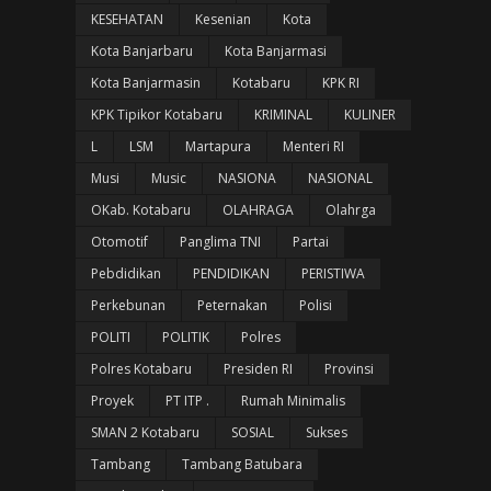
KESEHATAN
Kesenian
Kota
Kota Banjarbaru
Kota Banjarmasi
Kota Banjarmasin
Kotabaru
KPK RI
KPK Tipikor Kotabaru
KRIMINAL
KULINER
L
LSM
Martapura
Menteri RI
Musi
Music
NASIONA
NASIONAL
OKab. Kotabaru
OLAHRAGA
Olahrga
Otomotif
Panglima TNI
Partai
Pebdidikan
PENDIDIKAN
PERISTIWA
Perkebunan
Peternakan
Polisi
POLITI
POLITIK
Polres
Polres Kotabaru
Presiden RI
Provinsi
Proyek
PT ITP .
Rumah Minimalis
SMAN 2 Kotabaru
SOSIAL
Sukses
Tambang
Tambang Batubara