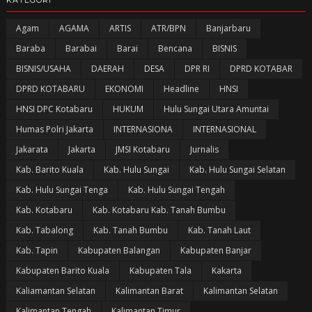
Agam
AGAMA
ARTIS
ATR/BPN
Banjarbaru
Baraba
Barabai
Barai
Bencana
BISNIS
BISNIS/USAHA
DAERAH
DESA
DPR RI
DPRD KOTABAR
DPRD KOTABARU
EKONOMI
Headline
HNSI
HNSI DPC Kotabaru
HUKUM
Hulu Sungai Utara Amuntai
Humas Polri Jakarta
INTERNASIONA
INTERNASIONAL
Jakarata
Jakarta
JMSI Kotabaru
Jurnalis
Kab. Barito Kuala
Kab. Hulu Sungai
Kab. Hulu Sungai Selatan
Kab. Hulu Sungai Tenga
Kab. Hulu Sungai Tengah
Kab. Kotabaru
Kab. Kotabaru Kab. Tanah Bumbu
Kab. Tabalong
Kab. Tanah Bumbu
Kab. Tanah Laut
Kab. Tapin
Kabupaten Balangan
Kabupaten Banjar
Kabupaten Barito Kuala
Kabupaten Tala
Kakarta
Kaliamantan Selatan
Kalimantan Barat
Kalimantan Selatan
Kalimantan Tengah
Kalimantan Timur