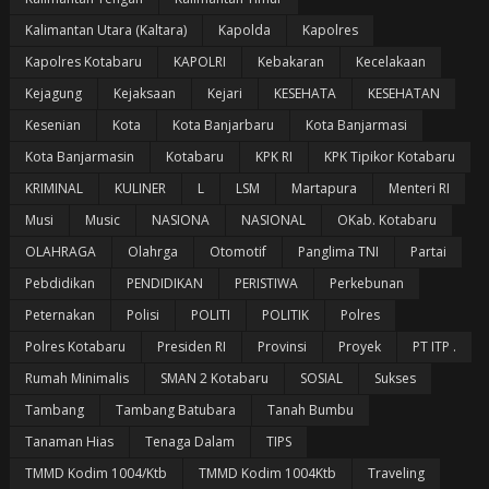
Kalimantan Utara (Kaltara)
Kapolda
Kapolres
Kapolres Kotabaru
KAPOLRI
Kebakaran
Kecelakaan
Kejagung
Kejaksaan
Kejari
KESEHATA
KESEHATAN
Kesenian
Kota
Kota Banjarbaru
Kota Banjarmasi
Kota Banjarmasin
Kotabaru
KPK RI
KPK Tipikor Kotabaru
KRIMINAL
KULINER
L
LSM
Martapura
Menteri RI
Musi
Music
NASIONA
NASIONAL
OKab. Kotabaru
OLAHRAGA
Olahrga
Otomotif
Panglima TNI
Partai
Pebdidikan
PENDIDIKAN
PERISTIWA
Perkebunan
Peternakan
Polisi
POLITI
POLITIK
Polres
Polres Kotabaru
Presiden RI
Provinsi
Proyek
PT ITP .
Rumah Minimalis
SMAN 2 Kotabaru
SOSIAL
Sukses
Tambang
Tambang Batubara
Tanah Bumbu
Tanaman Hias
Tenaga Dalam
TIPS
TMMD Kodim 1004/Ktb
TMMD Kodim 1004Ktb
Traveling