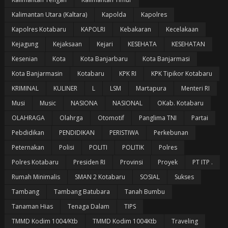
Kalimantan Utara (Kaltara)
Kapolda
Kapolres
Kapolres Kotabaru
KAPOLRI
Kebakaran
Kecelakaan
Kejagung
Kejaksaan
Kejari
KESEHATA
KESEHATAN
Kesenian
Kota
Kota Banjarbaru
Kota Banjarmasi
Kota Banjarmasin
Kotabaru
KPK RI
KPK Tipikor Kotabaru
KRIMINAL
KULINER
L
LSM
Martapura
Menteri RI
Musi
Music
NASIONA
NASIONAL
OKab. Kotabaru
OLAHRAGA
Olahrga
Otomotif
Panglima TNI
Partai
Pebdidikan
PENDIDIKAN
PERISTIWA
Perkebunan
Peternakan
Polisi
POLITI
POLITIK
Polres
Polres Kotabaru
Presiden RI
Provinsi
Proyek
PT ITP .
Rumah Minimalis
SMAN 2 Kotabaru
SOSIAL
Sukses
Tambang
Tambang Batubara
Tanah Bumbu
Tanaman Hias
Tenaga Dalam
TIPS
TMMD Kodim 1004/Ktb
TMMD Kodim 1004Ktb
Traveling