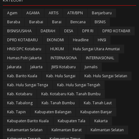
KATEGORI
Agam
AGAMA
ARTIS
ATR/BPN
Banjarbaru
Baraba
Barabai
Barai
Bencana
BISNIS
BISNIS/USAHA
DAERAH
DESA
DPR RI
DPRD KOTABAR
DPRD KOTABARU
EKONOMI
Headline
HNSI
HNSI DPC Kotabaru
HUKUM
Hulu Sungai Utara Amuntai
Humas Polri Jakarta
INTERNASIONA
INTERNASIONAL
Jakarata
Jakarta
JMSI Kotabaru
Jurnalis
Kab. Barito Kuala
Kab. Hulu Sungai
Kab. Hulu Sungai Selatan
Kab. Hulu Sungai Tenga
Kab. Hulu Sungai Tengah
Kab. Kotabaru
Kab. Kotabaru Kab. Tanah Bumbu
Kab. Tabalong
Kab. Tanah Bumbu
Kab. Tanah Laut
Kab. Tapin
Kabupaten Balangan
Kabupaten Banjar
Kabupaten Barito Kuala
Kabupaten Tala
Kakarta
Kaliamantan Selatan
Kalimantan Barat
Kalimantan Selatan
Kalimantan Tengah
Kalimantan Timur