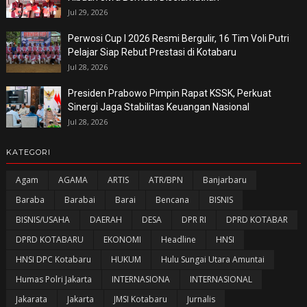
Jul 29, 2026
Perwosi Cup I 2026 Resmi Bergulir, 16 Tim Voli Putri
Pelajar Siap Rebut Prestasi di Kotabaru
Jul 28, 2026
Presiden Prabowo Pimpin Rapat KSSK, Perkuat
Sinergi Jaga Stabilitas Keuangan Nasional
Jul 28, 2026
KATEGORI
Agam
AGAMA
ARTIS
ATR/BPN
Banjarbaru
Baraba
Barabai
Barai
Bencana
BISNIS
BISNIS/USAHA
DAERAH
DESA
DPR RI
DPRD KOTABAR
DPRD KOTABARU
EKONOMI
Headline
HNSI
HNSI DPC Kotabaru
HUKUM
Hulu Sungai Utara Amuntai
Humas Polri Jakarta
INTERNASIONA
INTERNASIONAL
Jakarata
Jakarta
JMSI Kotabaru
Jurnalis