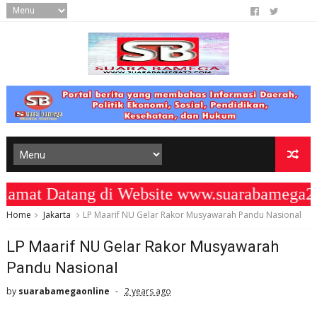
at Datang di Website www.suarabamega25.
Home
Jakarta
LP Maarif NU Gelar Rakor Musyawarah Pandu Nasional
LP Maarif NU Gelar Rakor Musyawarah
Pandu Nasional
by
suarabamegaonline
2 years ago