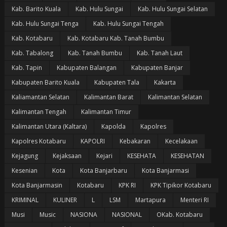
Kab. Barito Kuala
Kab. Hulu Sungai
Kab. Hulu Sungai Selatan
Kab. Hulu Sungai Tenga
Kab. Hulu Sungai Tengah
Kab. Kotabaru
Kab. Kotabaru Kab. Tanah Bumbu
Kab. Tabalong
Kab. Tanah Bumbu
Kab. Tanah Laut
Kab. Tapin
Kabupaten Balangan
Kabupaten Banjar
Kabupaten Barito Kuala
Kabupaten Tala
Kakarta
Kaliamantan Selatan
Kalimantan Barat
Kalimantan Selatan
Kalimantan Tengah
Kalimantan Timur
Kalimantan Utara (Kaltara)
Kapolda
Kapolres
Kapolres Kotabaru
KAPOLRI
Kebakaran
Kecelakaan
Kejagung
Kejaksaan
Kejari
KESEHATA
KESEHATAN
Kesenian
Kota
Kota Banjarbaru
Kota Banjarmasi
Kota Banjarmasin
Kotabaru
KPK RI
KPK Tipikor Kotabaru
KRIMINAL
KULINER
L
LSM
Martapura
Menteri RI
Musi
Music
NASIONA
NASIONAL
OKab. Kotabaru