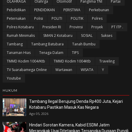
OLAHRAGA
Olahrga
Otomotif
Panglima TNI
Partai
Pebdidikan
PENDIDIKAN
PERISTIWA
Perkebunan
Peternakan
Polisi
POLITI
POLITIK
Polres
Polres Kotabaru
Presiden RI
Provinsi
Proyek
PT ITP .
Rumah Minimalis
SMAN 2 Kotabaru
SOSIAL
Sukses
Tambang
Tambang Batubara
Tanah Bumbu
Tanaman Hias
Tenaga Dalam
TIPS
TMMD Kodim 1004/Ktb
TMMD Kodim 1004Ktb
Traveling
TV Suarabamega Online
Wartawan
WISATA
Y
Youtube
HUKUM
Tambang Ilegal Berujung Denda Rp400 Juta, Kejari
Kotabaru Pastikan Masuk Kas Negara
Ago 05, 2026
Hindari Sorotan Kamera, Kabid ESDM Jatim
Merangkak Usai Ditetapkan Tersangka Dugaan Pungli