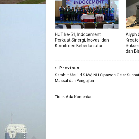
HUT ke-51, Indocement
Alyph 
Perkuat Sinergi, Inovasi dan
Kreato
Komitmen Keberlanjutan
Sukses
dan Bis
Previous
Sambut Maulid SAW, NU Cipawon Gelar Sunna
Massal dan Pengajian
Tidak Ada Komentar: