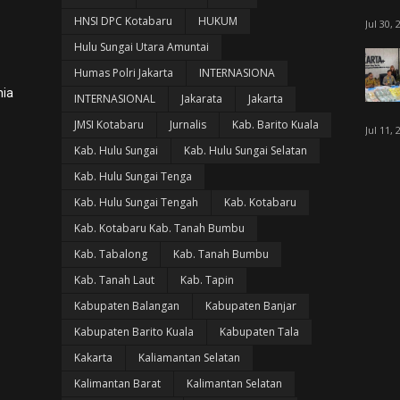
HNSI DPC Kotabaru
HUKUM
Jul 30, 
Hulu Sungai Utara Amuntai
Humas Polri Jakarta
INTERNASIONA
nia
INTERNASIONAL
Jakarata
Jakarta
JMSI Kotabaru
Jurnalis
Kab. Barito Kuala
Jul 11, 
Kab. Hulu Sungai
Kab. Hulu Sungai Selatan
Kab. Hulu Sungai Tenga
Kab. Hulu Sungai Tengah
Kab. Kotabaru
Kab. Kotabaru Kab. Tanah Bumbu
Kab. Tabalong
Kab. Tanah Bumbu
Kab. Tanah Laut
Kab. Tapin
Kabupaten Balangan
Kabupaten Banjar
Kabupaten Barito Kuala
Kabupaten Tala
Kakarta
Kaliamantan Selatan
Kalimantan Barat
Kalimantan Selatan