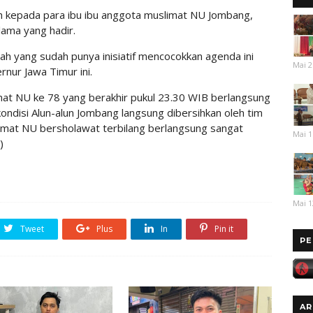
h kepada para ibu ibu anggota muslimat NU Jombang,
lama yang hadir.
ah yang sudah punya inisiatif mencocokkan agenda ini
Mai 2
nur Jawa Timur ini.
at NU ke 78 yang berakhir pukul 23.30 WIB berlangsung
kondisi Alun-alun Jombang langsung dibersihkan oleh tim
imat NU bersholawat terbilang berlangsung sangat
Mai 1
)
Mai 1
Tweet
Plus
In
Pin it
PE
AR