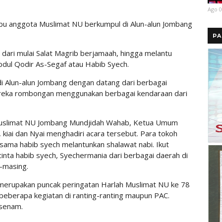
Ago 0
-ibu anggota Muslimat NU berkumpul di Alun-alun Jombang
PA
ari mulai Salat Magrib berjamaah, hingga melantu
bdul Qodir As-Segaf atau Habib Syech.
i Alun-alun Jombang dengan datang dari berbagai
reka rombongan menggunakan berbagai kendaraan dari
Muslimat NU Jombang Mundjidah Wahab, Ketua Umum
kiai dan Nyai menghadiri acara tersebut. Para tokoh
sama habib syech melantunkan shalawat nabi. Ikut
inta habib syech, Syechermania dari berbagai daerah di
-masing.
 merupakan puncak peringatan Harlah Muslimat NU ke 78
beberapa kegiatan di ranting-ranting maupun PAC.
 senam.