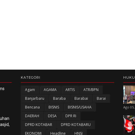
KATEGORI
HUK
ans
Agam
AGAMA
ARTIS
ATR/BPN
Banjarbaru
Baraba
Barabai
Barai
Bencana
BISNIS
BISNIS/USAHA
Ago 05,
DAERAH
DESA
DPR RI
luhan
sjid,
DPRD KOTABAR
DPRD KOTABARU
EKONOMI
Headline
HNSI