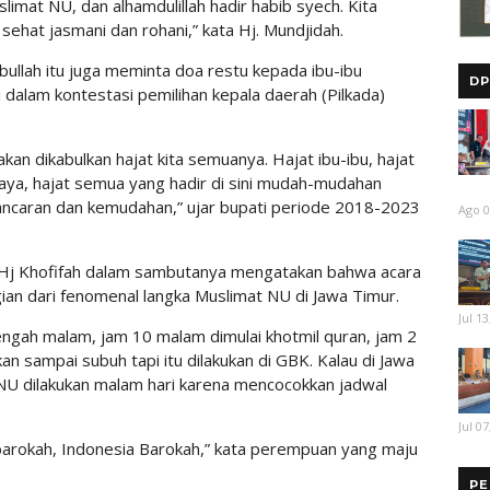
limat NU, dan alhamdulillah hadir habib syech. Kita
 sehat jasmani dan rohani,” kata Hj. Mundjidah.
ullah itu juga meminta doa restu kepada ibu-ibu
DP
dalam kontestasi pemilihan kepala daerah (Pilkada)
an dikabulkan hajat kita semuanya. Hajat ibu-ibu, hajat
 saya, hajat semua yang hadir di sini mudah-mudahan
ancaran dan kemudahan,” ujar bupati periode 2018-2023
Ago 0
 Hj Khofifah dalam sambutanya mengatakan bahwa acara
agian dari fenomenal langka Muslimat NU di Jawa Timur.
Jul 13
ngah malam, jam 10 malam dimulai khotmil quran, jam 2
tkan sampai subuh tapi itu dilakukan di GBK. Kalau di Jawa
t NU dilakukan malam hari karena mencocokkan jadwal
Jul 07
arokah, Indonesia Barokah,” kata perempuan yang maju
PE