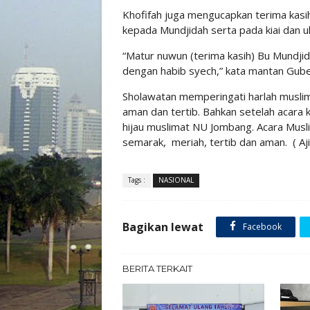
Khofifah juga mengucapkan terima kasi
kepada Mundjidah serta pada kiai dan u
“Matur nuwun (terima kasih) Bu Mundjid
dengan habib syech,” kata mantan Guber
Sholawatan memperingati harlah muslim
aman dan tertib. Bahkan setelah acara 
hijau muslimat NU Jombang. Acara Musl
semarak, meriah, tertib dan aman. ( Aji
Tags :
NASIONAL
Bagikan lewat
Facebook
BERITA TERKAIT