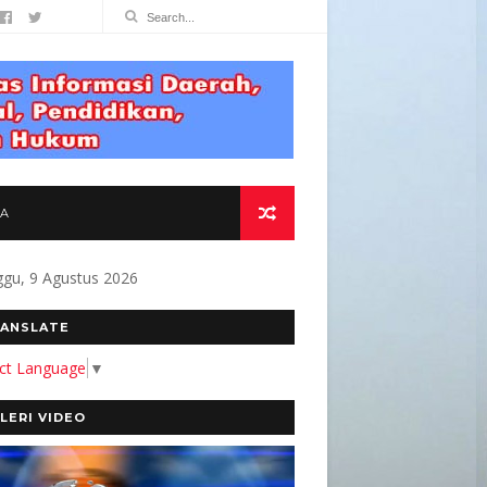
TA
gu, 9 Agustus 2026
KAMI MEMBANGUN MEDIA YANG AKURAT DAN BE
ANSLATE
ect Language
▼
LERI VIDEO