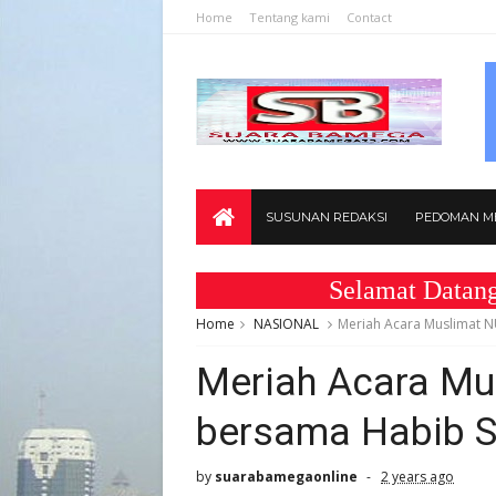
Home
Tentang kami
Contact
SUSUNAN REDAKSI
PEDOMAN ME
Selamat Datang di Web
Home
NASIONAL
Meriah Acara Muslimat 
Meriah Acara Mu
bersama Habib 
by
suarabamegaonline
2 years ago