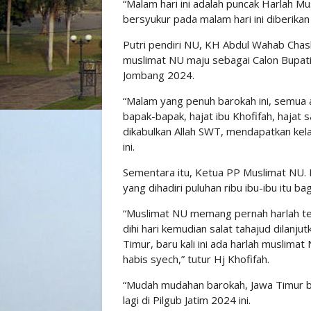
“Malam hari ini adalah puncak Harlah Mus
bersyukur pada malam hari ini diberikan
Putri pendiri NU, KH Abdul Wahab Chasb
muslimat NU maju sebagai Calon Bupati 
Jombang 2024.
“Malam yang penuh barokah ini, semua ak
bapak-bapak, hajat ibu Khofifah, hajat
dikabulkan Allah SWT, mendapatkan kel
ini.
Sementara itu, Ketua PP Muslimat NU.
yang dihadiri puluhan ribu ibu-ibu itu b
“Muslimat NU memang pernah harlah te
dihi hari kemudian salat tahajud dilanju
Timur, baru kali ini ada harlah muslima
habis syech,” tutur Hj Khofifah.
“Mudah mudahan barokah, Jawa Timur b
lagi di Pilgub Jatim 2024 ini.