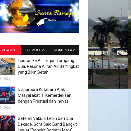
ERBARU
POPULER
KOMENTAR
Liburan ke Air Terjun Tumpang
Dua, Pesona Aliran Air Bertingkat
yang Bikin Betah
9, 2026
Disparpora Kotabaru Ajak
Masyarakat Isi Kemerdekaan
dengan Prestasi dan Inovasi
9, 2026
Setelah Vakum Lebih dari Dua
Dekade, Sora Said Band Bangkit
Lewat “Bangkit Bersatu Maju”