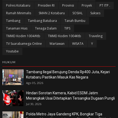
Polres Kotabaru
Presiden RI
Provinsi
Proyek
PT ITP .
Rumah Minimalis
SMAN 2 Kotabaru
SOSIAL
Sukses
Tambang
Tambang Batubara
Tanah Bumbu
Tanaman Hias
Tenaga Dalam
TIPS
TMMD Kodim 1004/Ktb
TMMD Kodim 1004Ktb
Traveling
TV Suarabamega Online
Wartawan
WISATA
Y
Youtube
HUKUM
Tambang Ilegal Berujung Denda Rp400 Juta, Kejari
Kotabaru Pastikan Masuk Kas Negara
Ago 05, 2026
Hindari Sorotan Kamera, Kabid ESDM Jatim
Merangkak Usai Ditetapkan Tersangka Dugaan Pungli
Jul 30, 2026
Polda Metro Jaya Gandeng KPK, Bongkar Tiga