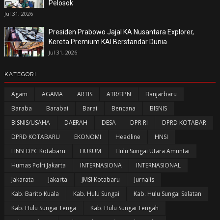
Pelosok
Jul 31, 2026
Presiden Prabowo Jajal KA Nusantara Explorer,
Kereta Premium KAI Berstandar Dunia
Jul 31, 2026
KATEGORI
Agam
AGAMA
ARTIS
ATR/BPN
Banjarbaru
Baraba
Barabai
Barai
Bencana
BISNIS
BISNIS/USAHA
DAERAH
DESA
DPR RI
DPRD KOTABAR
DPRD KOTABARU
EKONOMI
Headline
HNSI
HNSI DPC Kotabaru
HUKUM
Hulu Sungai Utara Amuntai
Humas Polri Jakarta
INTERNASIONA
INTERNASIONAL
Jakarata
Jakarta
JMSI Kotabaru
Jurnalis
Kab. Barito Kuala
Kab. Hulu Sungai
Kab. Hulu Sungai Selatan
Kab. Hulu Sungai Tenga
Kab. Hulu Sungai Tengah