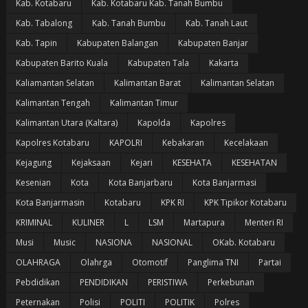
Kab. Kotabaru
Kab. Kotabaru Kab. Tanah Bumbu
Kab. Tabalong
Kab. Tanah Bumbu
Kab. Tanah Laut
Kab. Tapin
Kabupaten Balangan
Kabupaten Banjar
Kabupaten Barito Kuala
Kabupaten Tala
Kakarta
Kaliamantan Selatan
Kalimantan Barat
Kalimantan Selatan
Kalimantan Tengah
Kalimantan Timur
Kalimantan Utara (Kaltara)
Kapolda
Kapolres
Kapolres Kotabaru
KAPOLRI
Kebakaran
Kecelakaan
Kejagung
Kejaksaan
Kejari
KESEHATA
KESEHATAN
Kesenian
Kota
Kota Banjarbaru
Kota Banjarmasi
Kota Banjarmasin
Kotabaru
KPK RI
KPK Tipikor Kotabaru
KRIMINAL
KULINER
L
LSM
Martapura
Menteri RI
Musi
Music
NASIONA
NASIONAL
OKab. Kotabaru
OLAHRAGA
Olahrga
Otomotif
Panglima TNI
Partai
Pebdidikan
PENDIDIKAN
PERISTIWA
Perkebunan
Peternakan
Polisi
POLITI
POLITIK
Polres