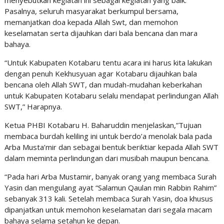
menyebutkan kegiatan ini sebagai kegiatan yang baik.
Pasalnya, seluruh masyarakat berkumpul bersama,
memanjatkan doa kepada Allah Swt, dan memohon
keselamatan serta dijauhkan dari bala bencana dan mara
bahaya.
“Untuk Kabupaten Kotabaru tentu acara ini harus kita lakukan
dengan penuh Kekhusyuan agar Kotabaru dijauhkan bala
bencana oleh Allah SWT, dan mudah-mudahan keberkahan
untuk Kabupaten Kotabaru selalu mendapat perlindungan Allah
SWT,” Harapnya.
Ketua PHBI Kotabaru H. Baharuddin menjelaskan,”Tujuan
membaca burdah keliling ini untuk berdo’a menolak bala pada
Arba Musta’mir dan sebagai bentuk beriktiar kepada Allah SWT
dalam meminta perlindungan dari musibah maupun bencana.
“Pada hari Arba Mustamir, banyak orang yang membaca Surah
Yasin dan mengulang ayat “Salamun Qaulan min Rabbin Rahim”
sebanyak 313 kali. Setelah membaca Surah Yasin, doa khusus
dipanjatkan untuk memohon keselamatan dari segala macam
bahaya selama setahun ke depan.