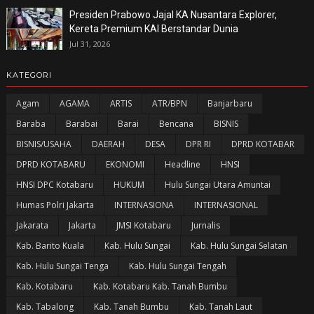
Presiden Prabowo Jajal KA Nusantara Explorer,
Kereta Premium KAI Berstandar Dunia
Jul 31, 2026
KATEGORI
Agam
AGAMA
ARTIS
ATR/BPN
Banjarbaru
Baraba
Barabai
Barai
Bencana
BISNIS
BISNIS/USAHA
DAERAH
DESA
DPR RI
DPRD KOTABAR
DPRD KOTABARU
EKONOMI
Headline
HNSI
HNSI DPC Kotabaru
HUKUM
Hulu Sungai Utara Amuntai
Humas Polri Jakarta
INTERNASIONA
INTERNASIONAL
Jakarata
Jakarta
JMSI Kotabaru
Jurnalis
Kab. Barito Kuala
Kab. Hulu Sungai
Kab. Hulu Sungai Selatan
Kab. Hulu Sungai Tenga
Kab. Hulu Sungai Tengah
Kab. Kotabaru
Kab. Kotabaru Kab. Tanah Bumbu
Kab. Tabalong
Kab. Tanah Bumbu
Kab. Tanah Laut