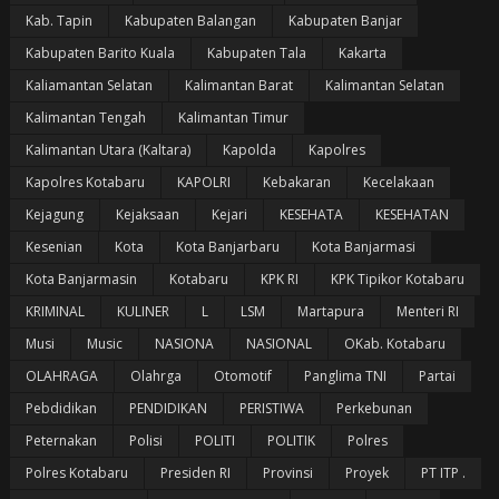
Kab. Tapin
Kabupaten Balangan
Kabupaten Banjar
Kabupaten Barito Kuala
Kabupaten Tala
Kakarta
Kaliamantan Selatan
Kalimantan Barat
Kalimantan Selatan
Kalimantan Tengah
Kalimantan Timur
Kalimantan Utara (Kaltara)
Kapolda
Kapolres
Kapolres Kotabaru
KAPOLRI
Kebakaran
Kecelakaan
Kejagung
Kejaksaan
Kejari
KESEHATA
KESEHATAN
Kesenian
Kota
Kota Banjarbaru
Kota Banjarmasi
Kota Banjarmasin
Kotabaru
KPK RI
KPK Tipikor Kotabaru
KRIMINAL
KULINER
L
LSM
Martapura
Menteri RI
Musi
Music
NASIONA
NASIONAL
OKab. Kotabaru
OLAHRAGA
Olahrga
Otomotif
Panglima TNI
Partai
Pebdidikan
PENDIDIKAN
PERISTIWA
Perkebunan
Peternakan
Polisi
POLITI
POLITIK
Polres
Polres Kotabaru
Presiden RI
Provinsi
Proyek
PT ITP .