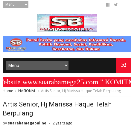
site www.suarabamega25.com " KOMITMEN 
Home
NASIONAL
Artis Senior, Hj Marissa Haque Telah Berpulang
Artis Senior, Hj Marissa Haque Telah
Berpulang
by
suarabamegaonline
2 years ago