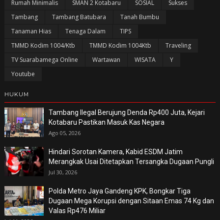
Rumah Minimalis
SMAN 2 Kotabaru
SOSIAL
Sukses
Tambang
Tambang Batubara
Tanah Bumbu
Tanaman Hias
Tenaga Dalam
TIPS
TMMD Kodim 1004/Ktb
TMMD Kodim 1004Ktb
Traveling
TV Suarabamega Online
Wartawan
WISATA
Y
Youtube
HUKUM
Tambang Ilegal Berujung Denda Rp400 Juta, Kejari
Kotabaru Pastikan Masuk Kas Negara
Ago 05, 2026
Hindari Sorotan Kamera, Kabid ESDM Jatim
Merangkak Usai Ditetapkan Tersangka Dugaan Pungli
Jul 30, 2026
Polda Metro Jaya Gandeng KPK, Bongkar Tiga
Dugaan Mega Korupsi dengan Sitaan Emas 74 Kg dan
Valas Rp476 Miliar