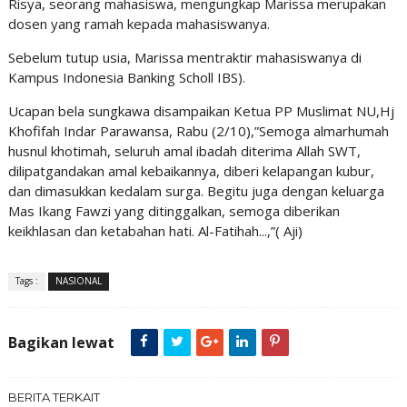
Risya, seorang mahasiswa, mengungkap Marissa merupakan
dosen yang ramah kepada mahasiswanya.
Sebelum tutup usia, Marissa mentraktir mahasiswanya di
Kampus Indonesia Banking Scholl IBS).
Ucapan bela sungkawa disampaikan Ketua PP Muslimat NU,Hj
Khofifah Indar Parawansa, Rabu (2/10),”Semoga almarhumah
husnul khotimah, seluruh amal ibadah diterima Allah SWT,
dilipatgandakan amal kebaikannya, diberi kelapangan kubur,
dan dimasukkan kedalam surga. Begitu juga dengan keluarga
Mas Ikang Fawzi yang ditinggalkan, semoga diberikan
keikhlasan dan ketabahan hati. Al-Fatihah...,”( Aji)
Tags :
NASIONAL
Bagikan lewat
BERITA TERKAIT