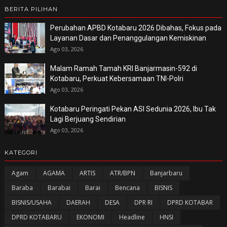
BERITA PILIHAN
Perubahan APBD Kotabaru 2026 Dibahas, Fokus pada
Layanan Dasar dan Penanggulangan Kemiskinan
Ago 03, 2026
Malam Ramah Tamah KRI Banjarmasin-592 di
Kotabaru, Perkuat Kebersamaan TNI-Polri
Ago 03, 2026
Kotabaru Peringati Pekan ASI Sedunia 2026, Ibu Tak
Lagi Berjuang Sendirian
Ago 03, 2026
KATEGORI
Agam
AGAMA
ARTIS
ATR/BPN
Banjarbaru
Baraba
Barabai
Barai
Bencana
BISNIS
BISNIS/USAHA
DAERAH
DESA
DPR RI
DPRD KOTABAR
DPRD KOTABARU
EKONOMI
Headline
HNSI