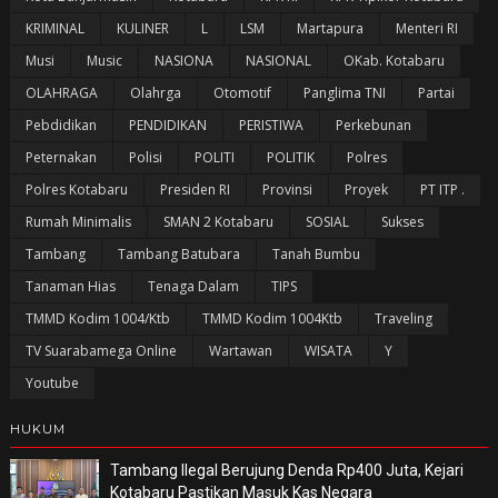
KRIMINAL
KULINER
L
LSM
Martapura
Menteri RI
Musi
Music
NASIONA
NASIONAL
OKab. Kotabaru
OLAHRAGA
Olahrga
Otomotif
Panglima TNI
Partai
Pebdidikan
PENDIDIKAN
PERISTIWA
Perkebunan
Peternakan
Polisi
POLITI
POLITIK
Polres
Polres Kotabaru
Presiden RI
Provinsi
Proyek
PT ITP .
Rumah Minimalis
SMAN 2 Kotabaru
SOSIAL
Sukses
Tambang
Tambang Batubara
Tanah Bumbu
Tanaman Hias
Tenaga Dalam
TIPS
TMMD Kodim 1004/Ktb
TMMD Kodim 1004Ktb
Traveling
TV Suarabamega Online
Wartawan
WISATA
Y
Youtube
HUKUM
Tambang Ilegal Berujung Denda Rp400 Juta, Kejari
Kotabaru Pastikan Masuk Kas Negara