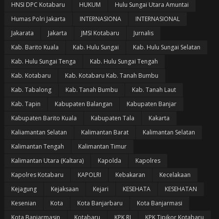
HNSI DPC Kotabaru
HUKUM
Hulu Sungai Utara Amuntai
Humas Polri Jakarta
INTERNASIONA
INTERNASIONAL
Jakarata
Jakarta
JMSI Kotabaru
Jurnalis
Kab. Barito Kuala
Kab. Hulu Sungai
Kab. Hulu Sungai Selatan
Kab. Hulu Sungai Tenga
Kab. Hulu Sungai Tengah
Kab. Kotabaru
Kab. Kotabaru Kab. Tanah Bumbu
Kab. Tabalong
Kab. Tanah Bumbu
Kab. Tanah Laut
Kab. Tapin
Kabupaten Balangan
Kabupaten Banjar
Kabupaten Barito Kuala
Kabupaten Tala
Kakarta
Kaliamantan Selatan
Kalimantan Barat
Kalimantan Selatan
Kalimantan Tengah
Kalimantan Timur
Kalimantan Utara (Kaltara)
Kapolda
Kapolres
Kapolres Kotabaru
KAPOLRI
Kebakaran
Kecelakaan
Kejagung
Kejaksaan
Kejari
KESEHATA
KESEHATAN
Kesenian
Kota
Kota Banjarbaru
Kota Banjarmasi
Kota Banjarmasin
Kotabaru
KPK RI
KPK Tipikor Kotabaru