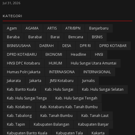
Jul 31, 2026
KATEGORI
Agam
AGAMA
ARTIS
ATR/BPN
Banjarbaru
Baraba
Barabai
Barai
Bencana
BISNIS
BISNIS/USAHA
DAERAH
DESA
DPR RI
DPRD KOTABAR
DPRD KOTABARU
EKONOMI
Headline
HNSI
HNSI DPC Kotabaru
HUKUM
Hulu Sungai Utara Amuntai
Humas Polri Jakarta
INTERNASIONA
INTERNASIONAL
Jakarata
Jakarta
JMSI Kotabaru
Jurnalis
Kab. Barito Kuala
Kab. Hulu Sungai
Kab. Hulu Sungai Selatan
Kab. Hulu Sungai Tenga
Kab. Hulu Sungai Tengah
Kab. Kotabaru
Kab. Kotabaru Kab. Tanah Bumbu
Kab. Tabalong
Kab. Tanah Bumbu
Kab. Tanah Laut
Kab. Tapin
Kabupaten Balangan
Kabupaten Banjar
Kabupaten Barito Kuala
Kabupaten Tala
Kakarta