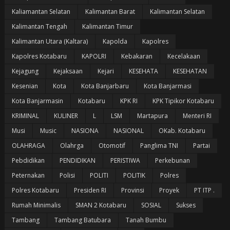
Kaliamantan Selatan
Kalimantan Barat
Kalimantan Selatan
Kalimantan Tengah
Kalimantan Timur
Kalimantan Utara (Kaltara)
Kapolda
Kapolres
Kapolres Kotabaru
KAPOLRI
Kebakaran
Kecelakaan
Kejagung
Kejaksaan
Kejari
KESEHATA
KESEHATAN
Kesenian
Kota
Kota Banjarbaru
Kota Banjarmasi
Kota Banjarmasin
Kotabaru
KPK RI
KPK Tipikor Kotabaru
KRIMINAL
KULINER
L
LSM
Martapura
Menteri RI
Musi
Music
NASIONA
NASIONAL
OKab. Kotabaru
OLAHRAGA
Olahrga
Otomotif
Panglima TNI
Partai
Pebdidikan
PENDIDIKAN
PERISTIWA
Perkebunan
Peternakan
Polisi
POLITI
POLITIK
Polres
Polres Kotabaru
Presiden RI
Provinsi
Proyek
PT ITP .
Rumah Minimalis
SMAN 2 Kotabaru
SOSIAL
Sukses
Tambang
Tambang Batubara
Tanah Bumbu