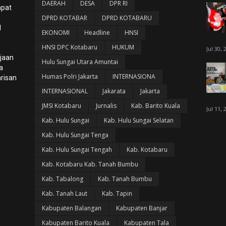
DAERAH
DESA
DPR RI
apat
DPRD KOTABAR
DPRD KOTABARU
l
EKONOMI
Headline
HNSI
HNSI DPC Kotabaru
HUKUM
Jul 30, 
ijaan
Hulu Sungai Utara Amuntai
a
Humas Polri Jakarta
INTERNASIONA
risan
INTERNASIONAL
Jakarata
Jakarta
JMSI Kotabaru
Jurnalis
Kab. Barito Kuala
Jul 11, 
Kab. Hulu Sungai
Kab. Hulu Sungai Selatan
Kab. Hulu Sungai Tenga
Kab. Hulu Sungai Tengah
Kab. Kotabaru
Kab. Kotabaru Kab. Tanah Bumbu
Kab. Tabalong
Kab. Tanah Bumbu
Kab. Tanah Laut
Kab. Tapin
Kabupaten Balangan
Kabupaten Banjar
Kabupaten Barito Kuala
Kabupaten Tala