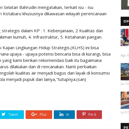
Selatan Bahrudin mengatakan, terkait isu - isu
en Kotabaru khususnya dikawasan wilayah perencanaan
DP
g strategis dalam KP : 1. Kebenjanaan, 2 Kualitas dan
kiman kumuh, 4. Infrastruktur, 5. Ketahanan pangan.
Kajian Lingkungan Hidup Strategis.(KLHS) ini bisa
a upaya - upaya potensi bencana bisa di kurangi, bisa
Ago 0
m yang kami berikan rekomendasi baik itu bagaimana
arus dilakukan dan di rencanakan. Nanti perbaikan
golah kualitas air menjadi bagus dan layak di konsumsi
a menjadi pupuk dan lainya,"tutupnya.(san)
Jul 13
Jul 07
Tweet
Plus
In
Pin it
PE