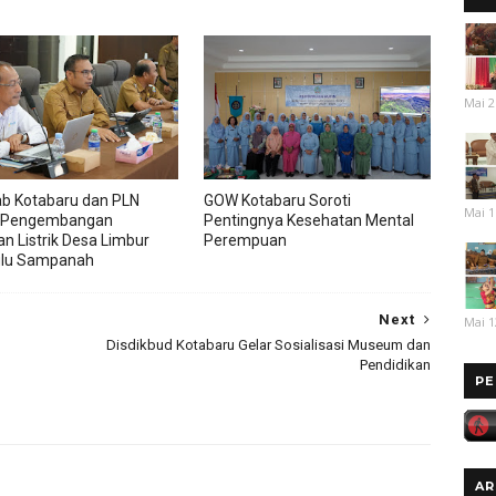
Mai 2
b Kotabaru dan PLN
GOW Kotabaru Soroti
Mai 1
 Pengembangan
Pentingnya Kesehatan Mental
an Listrik Desa Limbur
Perempuan
ulu Sampanah
Next
Mai 1
Disdikbud Kotabaru Gelar Sosialisasi Museum dan
Pendidikan
PE
AR