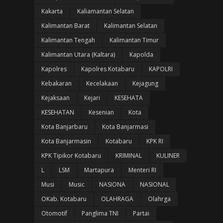
Kakarta
Kaliamantan Selatan
Kalimantan Barat
Kalimantan Selatan
Kalimantan Tengah
Kalimantan Timur
Kalimantan Utara (Kaltara)
Kapolda
Kapolres
Kapolres Kotabaru
KAPOLRI
Kebakaran
Kecelakaan
Kejagung
Kejaksaan
Kejari
KESEHATA
KESEHATAN
Kesenian
Kota
Kota Banjarbaru
Kota Banjarmasi
Kota Banjarmasin
Kotabaru
KPK RI
KPK Tipikor Kotabaru
KRIMINAL
KULINER
L
LSM
Martapura
Menteri RI
Musi
Music
NASIONA
NASIONAL
OKab. Kotabaru
OLAHRAGA
Olahrga
Otomotif
Panglima TNI
Partai