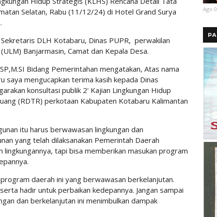
Lingkungan Hidup Strategis (KLHS) Rencana Detail Tata
Ago 0
atan Selatan, Rabu (11/12/24) di Hotel Grand Surya
.
PA
ru, Sekretaris DLH Kotabaru, Dinas PUPR, perwakilan
(ULM) Banjarmasin, Camat dan Kepala Desa.
n, S.SP,M.SI Bidang Pemerintahan mengatakan, Atas nama
u saya mengucapkan terima kasih kepada Dinas
rakan konsultasi publik 2' Kajian Lingkungan Hidup
 Ruang (RDTR) perkotaan Kabupaten Kotabaru Kalimantan
unan itu harus berwawasan lingkungan dan
unan yang telah dilaksanakan Pemerintah Daerah
n lingkungannya, tapi bisa memberikan masukan program
depannya.
- program daerah ini yang berwawasan berkelanjutan.
erta hadir untuk perbaikan kedepannya. Jangan sampai
gan dan berkelanjutan ini menimbulkan dampak