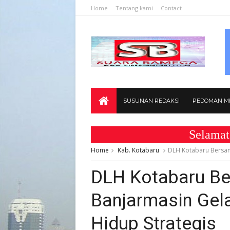
Home
Tentang kami
Contact
SUSUNAN REDAKSI
PEDOMAN ME
Selamat Datang
Home
Kab. Kotabaru
DLH Kotabaru Bersam
DLH Kotabaru B
Banjarmasin Gela
Hidup Strategis