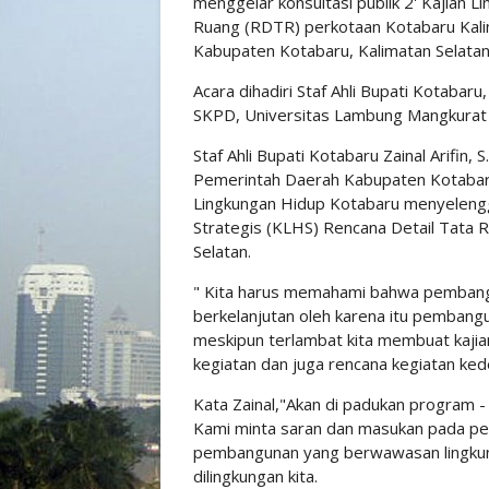
menggelar konsultasi publik 2' Kajian 
Ruang (RDTR) perkotaan Kotabaru Kalim
Kabupaten Kotabaru, Kalimatan Selatan
Acara dihadiri Staf Ahli Bupati Kotaba
SKPD, Universitas Lambung Mangkurat 
Staf Ahli Bupati Kotabaru Zainal Arifi
Pemerintah Daerah Kabupaten Kotabar
Lingkungan Hidup Kotabaru menyelengga
Strategis (KLHS) Rencana Detail Tata
Selatan.
" Kita harus memahami bahwa pembang
berkelanjutan oleh karena itu pembang
meskipun terlambat kita membuat kajia
kegiatan dan juga rencana kegiatan ke
Kata Zainal,"Akan di padukan program 
Kami minta saran dan masukan pada pes
pembangunan yang berwawasan lingkun
dilingkungan kita.