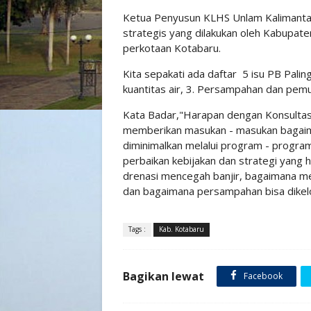
Ketua Penyusun KLHS Unlam Kalimantan 
strategis yang dilakukan oleh Kabupat
perkotaan Kotabaru.
Kita sepakati ada daftar 5 isu PB Palin
kuantitas air, 3. Persampahan dan pemu
Kata Badar,"Harapan dengan Konsultasi 
memberikan masukan - masukan bagaiman
diminimalkan melalui program - progra
perbaikan kebijakan dan strategi yang h
drenasi mencegah banjir, bagaimana men
dan bagaimana persampahan bisa dikelol
Tags :
Kab. Kotabaru
Bagikan lewat
Facebook