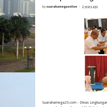
by
suarabamegaonline
2 years ago
Suarahamega25.com - Dinas Lingkunga