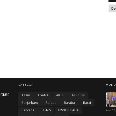
KATEGORI
HUK
gulir,
Agam
AGAMA
ARTIS
ATR/BPN
Banjarbaru
Baraba
Barabai
Barai
Bencana
BISNIS
BISNIS/USAHA
Ago 05,