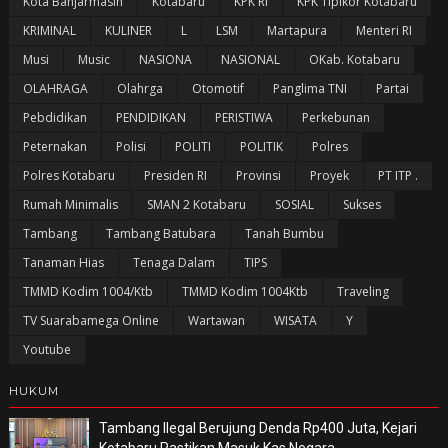
Kota Banjarmasin
Kotabaru
KPK RI
KPK Tipikor Kotabaru
KRIMINAL
KULINER
L
LSM
Martapura
Menteri RI
Musi
Music
NASIONA
NASIONAL
OKab. Kotabaru
OLAHRAGA
Olahrga
Otomotif
Panglima TNI
Partai
Pebdidikan
PENDIDIKAN
PERISTIWA
Perkebunan
Peternakan
Polisi
POLITI
POLITIK
Polres
Polres Kotabaru
Presiden RI
Provinsi
Proyek
PT ITP .
Rumah Minimalis
SMAN 2 Kotabaru
SOSIAL
Sukses
Tambang
Tambang Batubara
Tanah Bumbu
Tanaman Hias
Tenaga Dalam
TIPS
TMMD Kodim 1004/Ktb
TMMD Kodim 1004Ktb
Traveling
TV Suarabamega Online
Wartawan
WISATA
Y
Youtube
HUKUM
Tambang Ilegal Berujung Denda Rp400 Juta, Kejari
Kotabaru Pastikan Masuk Kas Negara