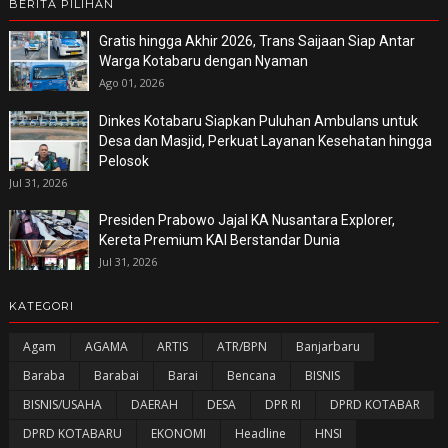
BERITA PILIHAN
Gratis hingga Akhir 2026, Trans Saijaan Siap Antar
Warga Kotabaru dengan Nyaman
Ago 01, 2026
Dinkes Kotabaru Siapkan Puluhan Ambulans untuk
Desa dan Masjid, Perkuat Layanan Kesehatan hingga
Pelosok
Jul 31, 2026
Presiden Prabowo Jajal KA Nusantara Explorer,
Kereta Premium KAI Berstandar Dunia
Jul 31, 2026
KATEGORI
Agam
AGAMA
ARTIS
ATR/BPN
Banjarbaru
Baraba
Barabai
Barai
Bencana
BISNIS
BISNIS/USAHA
DAERAH
DESA
DPR RI
DPRD KOTABAR
DPRD KOTABARU
EKONOMI
Headline
HNSI