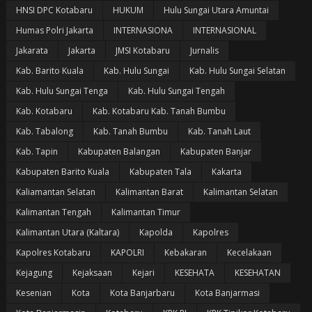
HNSI DPC Kotabaru
HUKUM
Hulu Sungai Utara Amuntai
Humas Polri Jakarta
INTERNASIONA
INTERNASIONAL
Jakarata
Jakarta
JMSI Kotabaru
Jurnalis
Kab. Barito Kuala
Kab. Hulu Sungai
Kab. Hulu Sungai Selatan
Kab. Hulu Sungai Tenga
Kab. Hulu Sungai Tengah
Kab. Kotabaru
Kab. Kotabaru Kab. Tanah Bumbu
Kab. Tabalong
Kab. Tanah Bumbu
Kab. Tanah Laut
Kab. Tapin
Kabupaten Balangan
Kabupaten Banjar
Kabupaten Barito Kuala
Kabupaten Tala
Kakarta
Kaliamantan Selatan
Kalimantan Barat
Kalimantan Selatan
Kalimantan Tengah
Kalimantan Timur
Kalimantan Utara (Kaltara)
Kapolda
Kapolres
Kapolres Kotabaru
KAPOLRI
Kebakaran
Kecelakaan
Kejagung
Kejaksaan
Kejari
KESEHATA
KESEHATAN
Kesenian
Kota
Kota Banjarbaru
Kota Banjarmasi