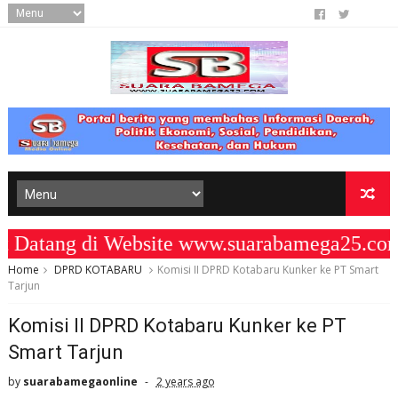
atang di Website www.suarabamega25.com
Home
DPRD KOTABARU
Komisi II DPRD Kotabaru Kunker ke PT Smart
Tarjun
Komisi II DPRD Kotabaru Kunker ke PT
Smart Tarjun
by
suarabamegaonline
2 years ago