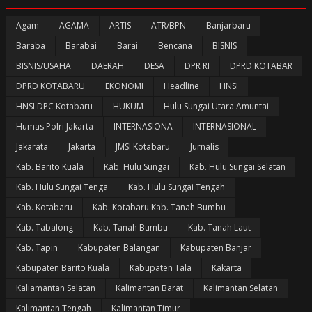
Agam
AGAMA
ARTIS
ATR/BPN
Banjarbaru
Baraba
Barabai
Barai
Bencana
BISNIS
BISNIS/USAHA
DAERAH
DESA
DPR RI
DPRD KOTABAR
DPRD KOTABARU
EKONOMI
Headline
HNSI
HNSI DPC Kotabaru
HUKUM
Hulu Sungai Utara Amuntai
Humas Polri Jakarta
INTERNASIONA
INTERNASIONAL
Jakarata
Jakarta
JMSI Kotabaru
Jurnalis
Kab. Barito Kuala
Kab. Hulu Sungai
Kab. Hulu Sungai Selatan
Kab. Hulu Sungai Tenga
Kab. Hulu Sungai Tengah
Kab. Kotabaru
Kab. Kotabaru Kab. Tanah Bumbu
Kab. Tabalong
Kab. Tanah Bumbu
Kab. Tanah Laut
Kab. Tapin
Kabupaten Balangan
Kabupaten Banjar
Kabupaten Barito Kuala
Kabupaten Tala
Kakarta
Kaliamantan Selatan
Kalimantan Barat
Kalimantan Selatan
Kalimantan Tengah
Kalimantan Timur