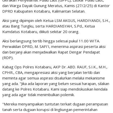
Gerakan Penyelamat Pulau Laut (GPPL), Laskar Pulau Laut,
dan Warga Dayak Gunung Meratus, Kamis (27/2/25) di Kantor
DPRD Kabupaten Kotabaru, Kalimantan Selatan.
Aksi yang dipimpin oleh Ketua LSM AKGUS, HARDIYANDI, S.H.,
atau Bang Tungku, serta HARDIANSYAH, S.Pd., Ketua
Kumdatus Kotabaru, diikuti sekitar 20 orang.
Aksi berlangsung tertib hingga selesai pukul 11.00 WITA.
Perwakilan DPRD, M. SAFI'I, menerima aspirasi peserta aksi
dan berjanji akan menjadwalkan Rapat Dengar Pendapat
(RDP).
Kabag Ops Polres Kotabaru, AKP Dr. ABD. RAUF, S.I.K., M.H.,
CPHR., CBA, mengapresiasi aksi yang berjalan tertib dan
meminta agar semua aspirasi disalurkan melalui mekanisme
yang ada. "Jika ada laporan yang belum sesuai harapan, silakan
datang ke Polres Kotabaru. Kami siap mendiskusikan kendala
yang ada agar tidak menimbulkan polemik.
"Mereka menyampaikan tuntutan terkait dugaan perampasan
tanah serta dugaan korupsi di lingkungan pemerintahan