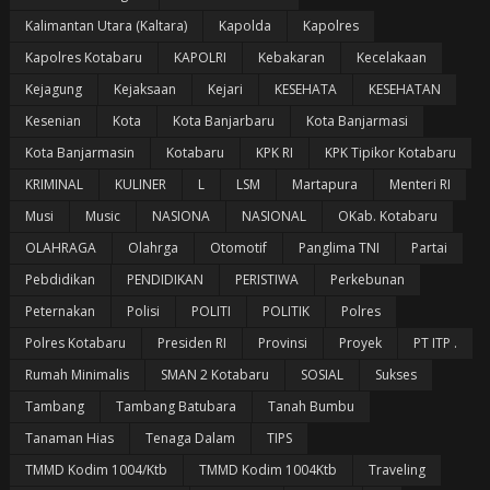
Kalimantan Utara (Kaltara)
Kapolda
Kapolres
Kapolres Kotabaru
KAPOLRI
Kebakaran
Kecelakaan
Kejagung
Kejaksaan
Kejari
KESEHATA
KESEHATAN
Kesenian
Kota
Kota Banjarbaru
Kota Banjarmasi
Kota Banjarmasin
Kotabaru
KPK RI
KPK Tipikor Kotabaru
KRIMINAL
KULINER
L
LSM
Martapura
Menteri RI
Musi
Music
NASIONA
NASIONAL
OKab. Kotabaru
OLAHRAGA
Olahrga
Otomotif
Panglima TNI
Partai
Pebdidikan
PENDIDIKAN
PERISTIWA
Perkebunan
Peternakan
Polisi
POLITI
POLITIK
Polres
Polres Kotabaru
Presiden RI
Provinsi
Proyek
PT ITP .
Rumah Minimalis
SMAN 2 Kotabaru
SOSIAL
Sukses
Tambang
Tambang Batubara
Tanah Bumbu
Tanaman Hias
Tenaga Dalam
TIPS
TMMD Kodim 1004/Ktb
TMMD Kodim 1004Ktb
Traveling