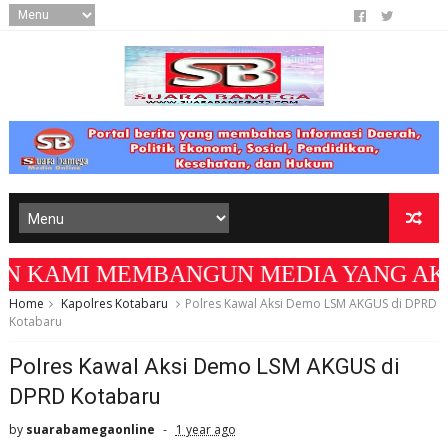
AMI MEMBANGUN MEDIA YANG AKURAT DAN BE
Home
Kapolres Kotabaru
Polres Kawal Aksi Demo LSM AKGUS di DPRD
Kotabaru
Polres Kawal Aksi Demo LSM AKGUS di
DPRD Kotabaru
by
suarabamegaonline
1 year ago