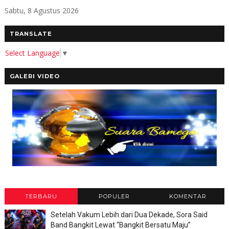
Sabtu, 8 Agustus 2026
TRANSLATE
Select Language
▼
GALERI VIDEO
TERBARU
POPULER
KOMENTAR
Setelah Vakum Lebih dari Dua Dekade, Sora Said
Band Bangkit Lewat “Bangkit Bersatu Maju”