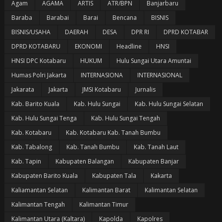
Agam
AGAMA
ARTIS
ATR/BPN
Banjarbaru
Baraba
Barabai
Barai
Bencana
BISNIS
BISNIS/USAHA
DAERAH
DESA
DPR RI
DPRD KOTABAR
DPRD KOTABARU
EKONOMI
Headline
HNSI
HNSI DPC Kotabaru
HUKUM
Hulu Sungai Utara Amuntai
Humas Polri Jakarta
INTERNASIONA
INTERNASIONAL
Jakarata
Jakarta
JMSI Kotabaru
Jurnalis
Kab. Barito Kuala
Kab. Hulu Sungai
Kab. Hulu Sungai Selatan
Kab. Hulu Sungai Tenga
Kab. Hulu Sungai Tengah
Kab. Kotabaru
Kab. Kotabaru Kab. Tanah Bumbu
Kab. Tabalong
Kab. Tanah Bumbu
Kab. Tanah Laut
Kab. Tapin
Kabupaten Balangan
Kabupaten Banjar
Kabupaten Barito Kuala
Kabupaten Tala
Kakarta
Kaliamantan Selatan
Kalimantan Barat
Kalimantan Selatan
Kalimantan Tengah
Kalimantan Timur
Kalimantan Utara (Kaltara)
Kapolda
Kapolres