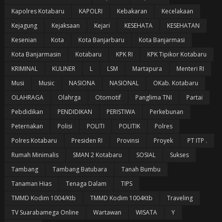
Kapolres Kotabaru
KAPOLRI
Kebakaran
Kecelakaan
Kejagung
Kejaksaan
Kejari
KESEHATA
KESEHATAN
Kesenian
Kota
Kota Banjarbaru
Kota Banjarmasi
Kota Banjarmasin
Kotabaru
KPK RI
KPK Tipikor Kotabaru
KRIMINAL
KULINER
L
LSM
Martapura
Menteri RI
Musi
Music
NASIONA
NASIONAL
OKab. Kotabaru
OLAHRAGA
Olahrga
Otomotif
Panglima TNI
Partai
Pebdidikan
PENDIDIKAN
PERISTIWA
Perkebunan
Peternakan
Polisi
POLITI
POLITIK
Polres
Polres Kotabaru
Presiden RI
Provinsi
Proyek
PT ITP .
Rumah Minimalis
SMAN 2 Kotabaru
SOSIAL
Sukses
Tambang
Tambang Batubara
Tanah Bumbu
Tanaman Hias
Tenaga Dalam
TIPS
TMMD Kodim 1004/Ktb
TMMD Kodim 1004Ktb
Traveling
TV Suarabamega Online
Wartawan
WISATA
Y