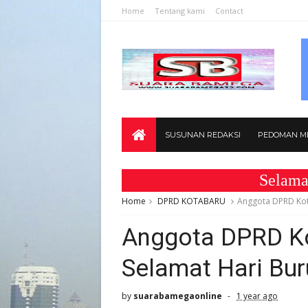
Home
Tentang kami
Contact
SUSUNAN REDAKSI
PEDOMAN ME
Selamat Datan
Home
DPRD KOTABARU
Anggota DPRD Kot
Anggota DPRD K
Selamat Hari Bur
by
suarabamegaonline
1 year ago