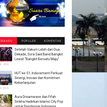
ERBARU
POPULER
KOMENTAR
Setelah Vakum Lebih dari Dua
Dekade, Sora Said Band Bangkit
Lewat “Bangkit Bersatu Maju”
8, 2026
HUT ke-51, Indocement Perkuat
Sinergi, Inovasi dan Komitmen
Keberlanjutan
5, 2026
Aura Dreamwave dan Fifah
Sinkha Hadirkan Islamic City Pop
untuk Pendengar Indonesia