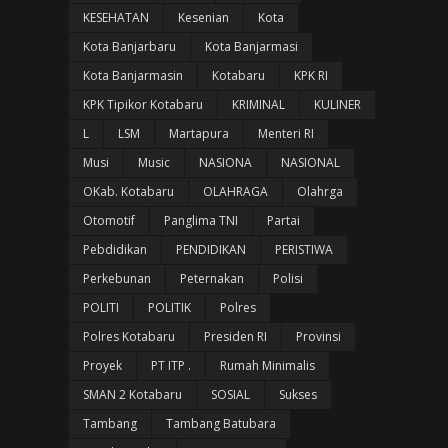
KESEHATAN
Kesenian
Kota
Kota Banjarbaru
Kota Banjarmasi
Kota Banjarmasin
Kotabaru
KPK RI
KPK Tipikor Kotabaru
KRIMINAL
KULINER
L
LSM
Martapura
Menteri RI
Musi
Music
NASIONA
NASIONAL
OKab. Kotabaru
OLAHRAGA
Olahrga
Otomotif
Panglima TNI
Partai
Pebdidikan
PENDIDIKAN
PERISTIWA
Perkebunan
Peternakan
Polisi
POLITI
POLITIK
Polres
Polres Kotabaru
Presiden RI
Provinsi
Proyek
PT ITP .
Rumah Minimalis
SMAN 2 Kotabaru
SOSIAL
Sukses
Tambang
Tambang Batubara