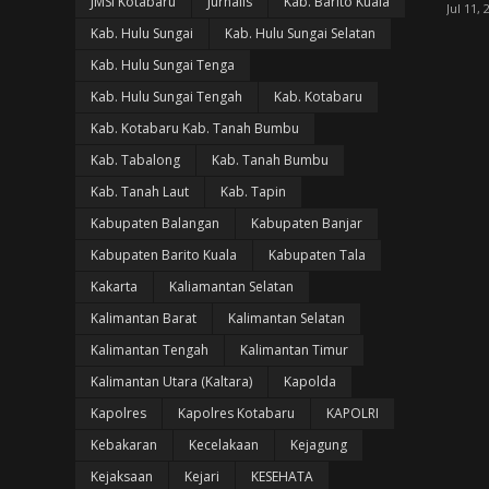
JMSI Kotabaru
Jurnalis
Kab. Barito Kuala
Jul 11, 
Kab. Hulu Sungai
Kab. Hulu Sungai Selatan
Kab. Hulu Sungai Tenga
Kab. Hulu Sungai Tengah
Kab. Kotabaru
Kab. Kotabaru Kab. Tanah Bumbu
Kab. Tabalong
Kab. Tanah Bumbu
Kab. Tanah Laut
Kab. Tapin
Kabupaten Balangan
Kabupaten Banjar
Kabupaten Barito Kuala
Kabupaten Tala
Kakarta
Kaliamantan Selatan
Kalimantan Barat
Kalimantan Selatan
Kalimantan Tengah
Kalimantan Timur
Kalimantan Utara (Kaltara)
Kapolda
Kapolres
Kapolres Kotabaru
KAPOLRI
Kebakaran
Kecelakaan
Kejagung
Kejaksaan
Kejari
KESEHATA