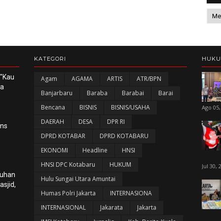
KATEGORI
HUK
 "Kau
Agam
AGAMA
ARTIS
ATR/BPN
ka
Banjarbaru
Baraba
Barabai
Barai
Bencana
BISNIS
BISNIS/USAHA
Ago 05,
DAERAH
DESA
DPR RI
ans
DPRD KOTABAR
DPRD KOTABARU
EKONOMI
Headline
HNSI
HNSI DPC Kotabaru
HUKUM
Jul 30, 
luhan
Hulu Sungai Utara Amuntai
sjid,
Humas Polri Jakarta
INTERNASIONA
INTERNASIONAL
Jakarata
Jakarta