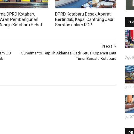
rna DPRD Kotabaru
DPRD Kotabaru Desak Aparat
 Arah Pembangunan
Bertindak, Kapal Cantrang Jadi
DP
enuju Kotabaru Hebat
Sorotan dalam RDP
Next
lam UU
Suhermanto Terpilih Aklamasi Jadi Ketua Koperasi Laut
Ago 0
ok
Timur Bersatu Kotabaru
Jul 13
Jul 07
PE