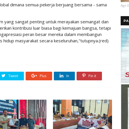
global dimana semua pekerja berjuang bersama - sama
Ago 0
PA
 yang sangat penting untuk merayakan semangat dan
rikan kontribusi luar biasa bagi kemajuan bangsa, tetapi
engapresiasi peran besar mereka dalam membangun
tas hidup masyarakat secara keseluruhan,"tutupnya.(red)
Tweet
Plus
In
Pin it