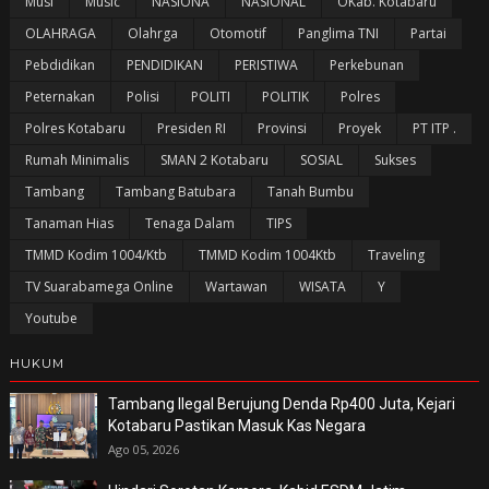
Musi
Music
NASIONA
NASIONAL
OKab. Kotabaru
OLAHRAGA
Olahrga
Otomotif
Panglima TNI
Partai
Pebdidikan
PENDIDIKAN
PERISTIWA
Perkebunan
Peternakan
Polisi
POLITI
POLITIK
Polres
Polres Kotabaru
Presiden RI
Provinsi
Proyek
PT ITP .
Rumah Minimalis
SMAN 2 Kotabaru
SOSIAL
Sukses
Tambang
Tambang Batubara
Tanah Bumbu
Tanaman Hias
Tenaga Dalam
TIPS
TMMD Kodim 1004/Ktb
TMMD Kodim 1004Ktb
Traveling
TV Suarabamega Online
Wartawan
WISATA
Y
Youtube
HUKUM
Tambang Ilegal Berujung Denda Rp400 Juta, Kejari
Kotabaru Pastikan Masuk Kas Negara
Ago 05, 2026