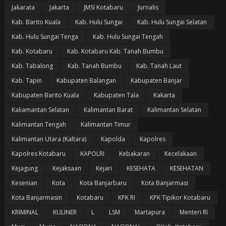
Jakarata
Jakarta
JMSI Kotabaru
Jurnalis
Kab. Barito Kuala
Kab. Hulu Sungai
Kab. Hulu Sungai Selatan
Kab. Hulu Sungai Tenga
Kab. Hulu Sungai Tengah
Kab. Kotabaru
Kab. Kotabaru Kab. Tanah Bumbu
Kab. Tabalong
Kab. Tanah Bumbu
Kab. Tanah Laut
Kab. Tapin
Kabupaten Balangan
Kabupaten Banjar
Kabupaten Barito Kuala
Kabupaten Tala
Kakarta
Kaliamantan Selatan
Kalimantan Barat
Kalimantan Selatan
Kalimantan Tengah
Kalimantan Timur
Kalimantan Utara (Kaltara)
Kapolda
Kapolres
Kapolres Kotabaru
KAPOLRI
Kebakaran
Kecelakaan
Kejagung
Kejaksaan
Kejari
KESEHATA
KESEHATAN
Kesenian
Kota
Kota Banjarbaru
Kota Banjarmasi
Kota Banjarmasin
Kotabaru
KPK RI
KPK Tipikor Kotabaru
KRIMINAL
KULINER
L
LSM
Martapura
Menteri RI