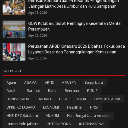
Pemkab Kotabaru dan PLN Bahas Pengembangan
Jaringan Listrik Desa Limbur dan Hulu Sampanah
Ago 05, 2026
GOW Kotabaru Soroti Pentingnya Kesehatan Mental
Perempuan
Ago 03, 2026
Perubahan APBD Kotabaru 2026 Dibahas, Fokus pada
Layanan Dasar dan Penanggulangan Kemiskinan
Ago 03, 2026
KATEGORI
Agam
AGAMA
ARTIS
ATR/BPN
Banjarbaru
Baraba
Barabai
Barai
Bencana
BISNIS
BISNIS/USAHA
DAERAH
DESA
DPR RI
DPRD KOTABAR
DPRD KOTABARU
EKONOMI
Headline
HNSI
HNSI DPC Kotabaru
HUKUM
Hulu Sungai Utara Amuntai
Humas Polri Jakarta
INTERNASIONA
INTERNASIONAL