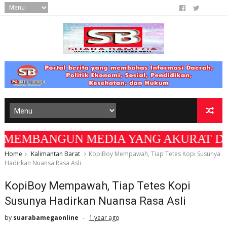
MBANGUN MEDIA YANG AKURAT DAN BERMANFAA
Home
Kalimantan Barat
KopiBoy Mempawah, Tiap Tetes Kopi Susunya
Hadirkan Nuansa Rasa Asli
KopiBoy Mempawah, Tiap Tetes Kopi
Susunya Hadirkan Nuansa Rasa Asli
by
suarabamegaonline
1 year ago