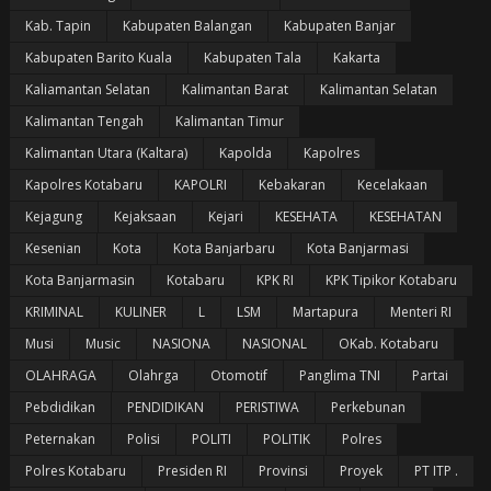
Kab. Tapin
Kabupaten Balangan
Kabupaten Banjar
Kabupaten Barito Kuala
Kabupaten Tala
Kakarta
Kaliamantan Selatan
Kalimantan Barat
Kalimantan Selatan
Kalimantan Tengah
Kalimantan Timur
Kalimantan Utara (Kaltara)
Kapolda
Kapolres
Kapolres Kotabaru
KAPOLRI
Kebakaran
Kecelakaan
Kejagung
Kejaksaan
Kejari
KESEHATA
KESEHATAN
Kesenian
Kota
Kota Banjarbaru
Kota Banjarmasi
Kota Banjarmasin
Kotabaru
KPK RI
KPK Tipikor Kotabaru
KRIMINAL
KULINER
L
LSM
Martapura
Menteri RI
Musi
Music
NASIONA
NASIONAL
OKab. Kotabaru
OLAHRAGA
Olahrga
Otomotif
Panglima TNI
Partai
Pebdidikan
PENDIDIKAN
PERISTIWA
Perkebunan
Peternakan
Polisi
POLITI
POLITIK
Polres
Polres Kotabaru
Presiden RI
Provinsi
Proyek
PT ITP .