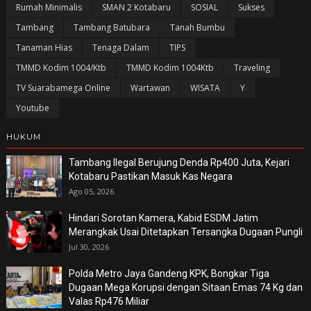
Rumah Minimalis
SMAN 2 Kotabaru
SOSIAL
Sukses
Tambang
Tambang Batubara
Tanah Bumbu
Tanaman Hias
Tenaga Dalam
TIPS
TMMD Kodim 1004/Ktb
TMMD Kodim 1004Ktb
Traveling
TV Suarabamega Online
Wartawan
WISATA
Y
Youtube
HUKUM
Tambang Ilegal Berujung Denda Rp400 Juta, Kejari
Kotabaru Pastikan Masuk Kas Negara
Ago 05, 2026
Hindari Sorotan Kamera, Kabid ESDM Jatim
Merangkak Usai Ditetapkan Tersangka Dugaan Pungli
Jul 30, 2026
Polda Metro Jaya Gandeng KPK, Bongkar Tiga
Dugaan Mega Korupsi dengan Sitaan Emas 74 Kg dan
Valas Rp476 Miliar