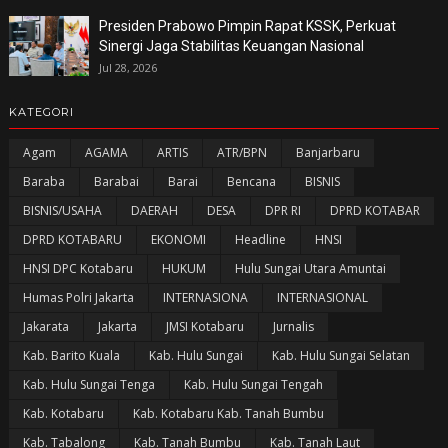
Presiden Prabowo Pimpin Rapat KSSK, Perkuat
Sinergi Jaga Stabilitas Keuangan Nasional
Jul 28, 2026
KATEGORI
Agam
AGAMA
ARTIS
ATR/BPN
Banjarbaru
Baraba
Barabai
Barai
Bencana
BISNIS
BISNIS/USAHA
DAERAH
DESA
DPR RI
DPRD KOTABAR
DPRD KOTABARU
EKONOMI
Headline
HNSI
HNSI DPC Kotabaru
HUKUM
Hulu Sungai Utara Amuntai
Humas Polri Jakarta
INTERNASIONA
INTERNASIONAL
Jakarata
Jakarta
JMSI Kotabaru
Jurnalis
Kab. Barito Kuala
Kab. Hulu Sungai
Kab. Hulu Sungai Selatan
Kab. Hulu Sungai Tenga
Kab. Hulu Sungai Tengah
Kab. Kotabaru
Kab. Kotabaru Kab. Tanah Bumbu
Kab. Tabalong
Kab. Tanah Bumbu
Kab. Tanah Laut