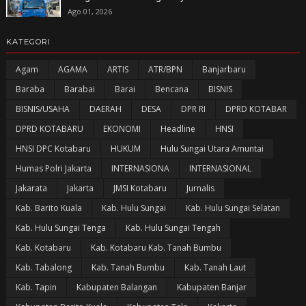
Ago 01, 2026
KATEGORI
Agam
AGAMA
ARTIS
ATR/BPN
Banjarbaru
Baraba
Barabai
Barai
Bencana
BISNIS
BISNIS/USAHA
DAERAH
DESA
DPR RI
DPRD KOTABAR
DPRD KOTABARU
EKONOMI
Headline
HNSI
HNSI DPC Kotabaru
HUKUM
Hulu Sungai Utara Amuntai
Humas Polri Jakarta
INTERNASIONA
INTERNASIONAL
Jakarata
Jakarta
JMSI Kotabaru
Jurnalis
Kab. Barito Kuala
Kab. Hulu Sungai
Kab. Hulu Sungai Selatan
Kab. Hulu Sungai Tenga
Kab. Hulu Sungai Tengah
Kab. Kotabaru
Kab. Kotabaru Kab. Tanah Bumbu
Kab. Tabalong
Kab. Tanah Bumbu
Kab. Tanah Laut
Kab. Tapin
Kabupaten Balangan
Kabupaten Banjar