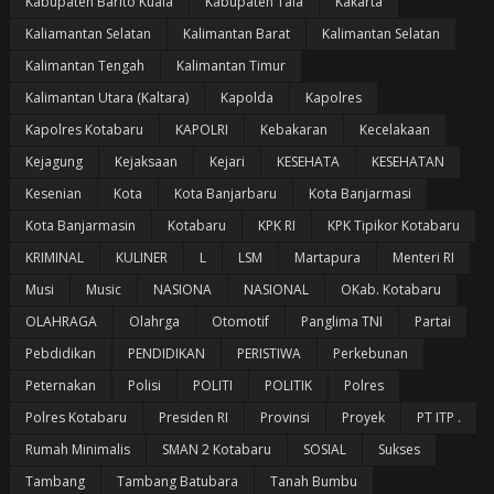
Kabupaten Barito Kuala
Kabupaten Tala
Kakarta
Kaliamantan Selatan
Kalimantan Barat
Kalimantan Selatan
Kalimantan Tengah
Kalimantan Timur
Kalimantan Utara (Kaltara)
Kapolda
Kapolres
Kapolres Kotabaru
KAPOLRI
Kebakaran
Kecelakaan
Kejagung
Kejaksaan
Kejari
KESEHATA
KESEHATAN
Kesenian
Kota
Kota Banjarbaru
Kota Banjarmasi
Kota Banjarmasin
Kotabaru
KPK RI
KPK Tipikor Kotabaru
KRIMINAL
KULINER
L
LSM
Martapura
Menteri RI
Musi
Music
NASIONA
NASIONAL
OKab. Kotabaru
OLAHRAGA
Olahrga
Otomotif
Panglima TNI
Partai
Pebdidikan
PENDIDIKAN
PERISTIWA
Perkebunan
Peternakan
Polisi
POLITI
POLITIK
Polres
Polres Kotabaru
Presiden RI
Provinsi
Proyek
PT ITP .
Rumah Minimalis
SMAN 2 Kotabaru
SOSIAL
Sukses
Tambang
Tambang Batubara
Tanah Bumbu