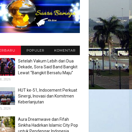
ERBARU
POPULER
KOMENTAR
Setelah Vakum Lebih dari Dua
Dekade, Sora Said Band Bangkit
Lewat “Bangkit Bersatu Maju”
8, 2026
HUT ke-51, Indocement Perkuat
Sinergi, Inovasi dan Komitmen
Keberlanjutan
5, 2026
Aura Dreamwave dan Fifah
Sinkha Hadirkan Islamic City Pop
untuk Pendengar Indonesia