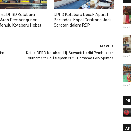
rna DPRD Kotabaru
DPRD Kotabaru Desak Aparat
 Arah Pembangunan
Bertindak, Kapal Cantrang Jadi
enuju Kotabaru Hebat
Sorotan dalam RDP
Mai 2
Next
rim
Ketua DPRD Kotabaru Hj. Suwanti Hadiri Pembukaan
Mai 1
Tournament Golf Saijaan 2025 Bersama Forkopimda
Mai 1
PE
AR