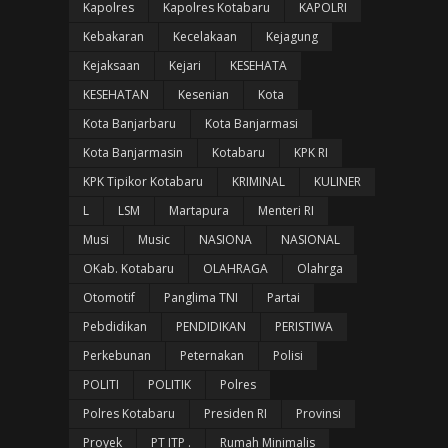
Kapolres
Kapolres Kotabaru
KAPOLRI
Kebakaran
Kecelakaan
Kejagung
Kejaksaan
Kejari
KESEHATA
KESEHATAN
Kesenian
Kota
Kota Banjarbaru
Kota Banjarmasi
Kota Banjarmasin
Kotabaru
KPK RI
KPK Tipikor Kotabaru
KRIMINAL
KULINER
L
LSM
Martapura
Menteri RI
Musi
Music
NASIONA
NASIONAL
OKab. Kotabaru
OLAHRAGA
Olahrga
Otomotif
Panglima TNI
Partai
Pebdidikan
PENDIDIKAN
PERISTIWA
Perkebunan
Peternakan
Polisi
POLITI
POLITIK
Polres
Polres Kotabaru
Presiden RI
Provinsi
Proyek
PT ITP .
Rumah Minimalis