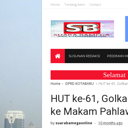
Home
Tentang kami
Contact
SUSUNAN REDAKSI
PEDOMAN ME
Selamat Datang 
Home
DPRD KOTABARU
HUT ke-61, Golka
HUT ke-61, Golka
ke Makam Pahla
by
suarabamegaonline
10 months ago