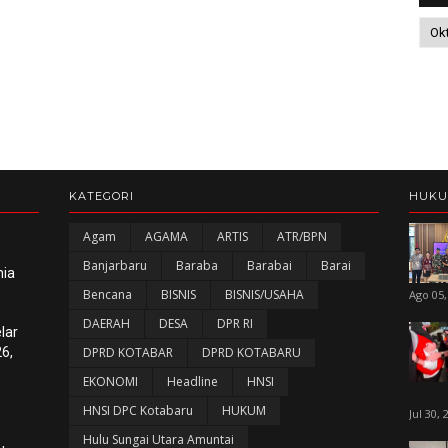
KATEGORI
HUK
Agam
AGAMA
ARTIS
ATR/BPN
Banjarbaru
Baraba
Barabai
Barai
nia
Bencana
BISNIS
BISNIS/USAHA
Ago 05,
DAERAH
DESA
DPR RI
lar
6,
DPRD KOTABAR
DPRD KOTABARU
EKONOMI
Headline
HNSI
HNSI DPC Kotabaru
HUKUM
Jul 30, 
Hulu Sungai Utara Amuntai