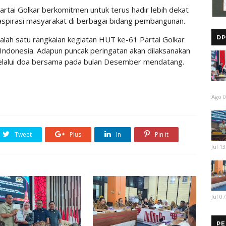
artai Golkar berkomitmen untuk terus hadir lebih dekat
spirasi masyarakat di berbagai bidang pembangunan.
DP
alah satu rangkaian kegiatan HUT ke-61 Partai Golkar
i Indonesia. Adapun puncak peringatan akan dilaksanakan
melalui doa bersama pada bulan Desember mendatang.
Ago 0
Tweet
Plus
In
Pin it
Jul 13
Jul 07
PE