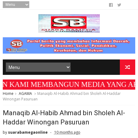
AMI MEMBANGUN MEDIA YANG AKURAT DAN BE
Home
AGAMA
Manaqib Al-Habib Ahmad bin Sholeh Al-Haddar
Winongan Pasuruan
Manaqib Al-Habib Ahmad bin Sholeh Al-
Haddar Winongan Pasuruan
by
suarabamegaonline
10 months ago