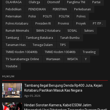
OLAHRAGA
Olahrga
Otomotif
Panglima TNI
Partai
Pebdidikan
PENDIDIKAN
PERISTIWA
Perkebunan
Peternakan
Polisi
POLITI
POLITIK
Polres
Polres Kotabaru
Presiden RI
Provinsi
Proyek
PT ITP .
Rumah Minimalis
SMAN 2 Kotabaru
SOSIAL
Sukses
Tambang
Tambang Batubara
Tanah Bumbu
Tanaman Hias
Tenaga Dalam
TIPS
TMMD Kodim 1004/Ktb
TMMD Kodim 1004Ktb
Traveling
TV Suarabamega Online
Wartawan
WISATA
Y
Youtube
HUKUM
Tambang Ilegal Berujung Denda Rp400 Juta, Kejari
Kotabaru Pastikan Masuk Kas Negara
Ago 05, 2026
Hindari Sorotan Kamera, Kabid ESDM Jatim
Merangkak Usai Ditetapkan Tersangka Dugaan Pungli