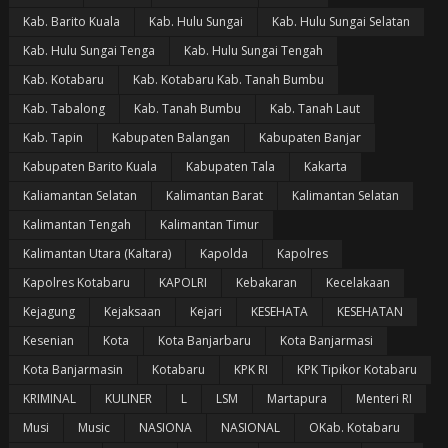
Kab. Barito Kuala
Kab. Hulu Sungai
Kab. Hulu Sungai Selatan
Kab. Hulu Sungai Tenga
Kab. Hulu Sungai Tengah
Kab. Kotabaru
Kab. Kotabaru Kab. Tanah Bumbu
Kab. Tabalong
Kab. Tanah Bumbu
Kab. Tanah Laut
Kab. Tapin
Kabupaten Balangan
Kabupaten Banjar
Kabupaten Barito Kuala
Kabupaten Tala
Kakarta
Kaliamantan Selatan
Kalimantan Barat
Kalimantan Selatan
Kalimantan Tengah
Kalimantan Timur
Kalimantan Utara (Kaltara)
Kapolda
Kapolres
Kapolres Kotabaru
KAPOLRI
Kebakaran
Kecelakaan
Kejagung
Kejaksaan
Kejari
KESEHATA
KESEHATAN
Kesenian
Kota
Kota Banjarbaru
Kota Banjarmasi
Kota Banjarmasin
Kotabaru
KPK RI
KPK Tipikor Kotabaru
KRIMINAL
KULINER
L
LSM
Martapura
Menteri RI
Musi
Music
NASIONA
NASIONAL
OKab. Kotabaru