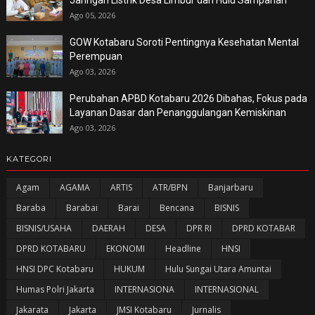
Ago 05, 2026
GOW Kotabaru Soroti Pentingnya Kesehatan Mental
Perempuan
Ago 03, 2026
Perubahan APBD Kotabaru 2026 Dibahas, Fokus pada
Layanan Dasar dan Penanggulangan Kemiskinan
Ago 03, 2026
KATEGORI
Agam
AGAMA
ARTIS
ATR/BPN
Banjarbaru
Baraba
Barabai
Barai
Bencana
BISNIS
BISNIS/USAHA
DAERAH
DESA
DPR RI
DPRD KOTABAR
DPRD KOTABARU
EKONOMI
Headline
HNSI
HNSI DPC Kotabaru
HUKUM
Hulu Sungai Utara Amuntai
Humas Polri Jakarta
INTERNASIONA
INTERNASIONAL
Jakarata
Jakarta
JMSI Kotabaru
Jurnalis