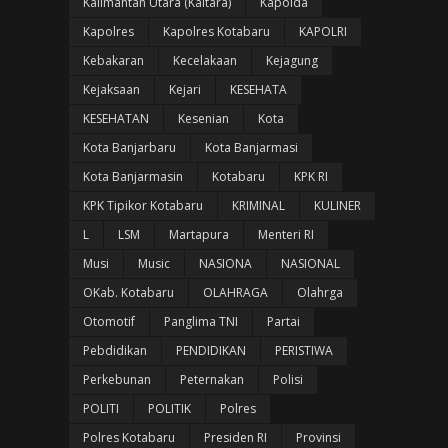
Kalimantan Utara (Kaltara)
Kapolda
Kapolres
Kapolres Kotabaru
KAPOLRI
Kebakaran
Kecelakaan
Kejagung
Kejaksaan
Kejari
KESEHATA
KESEHATAN
Kesenian
Kota
Kota Banjarbaru
Kota Banjarmasi
Kota Banjarmasin
Kotabaru
KPK RI
KPK Tipikor Kotabaru
KRIMINAL
KULINER
L
LSM
Martapura
Menteri RI
Musi
Music
NASIONA
NASIONAL
OKab. Kotabaru
OLAHRAGA
Olahrga
Otomotif
Panglima TNI
Partai
Pebdidikan
PENDIDIKAN
PERISTIWA
Perkebunan
Peternakan
Polisi
POLITI
POLITIK
Polres
Polres Kotabaru
Presiden RI
Provinsi