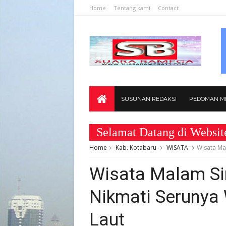
Home
Tentang kami
Contact
SUSUNAN REDAKSI
PEDOMAN ME
Selamat Datang di Website www
Home
Kab. Kotabaru
WISATA
Wisata Mal
Wisata Malam Sir
Nikmati Serunya 
Laut