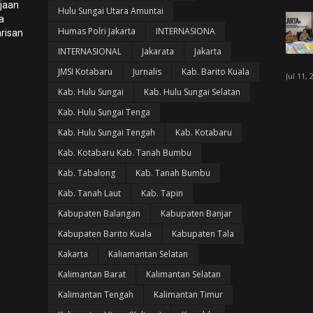
ijaan
Hulu Sungai Utara Amuntai
a
Humas Polri Jakarta
INTERNASIONA
risan
INTERNASIONAL
Jakarata
Jakarta
JMSI Kotabaru
Jurnalis
Kab. Barito Kuala
Jul 11, 
Kab. Hulu Sungai
Kab. Hulu Sungai Selatan
Kab. Hulu Sungai Tenga
Kab. Hulu Sungai Tengah
Kab. Kotabaru
Kab. Kotabaru Kab. Tanah Bumbu
Kab. Tabalong
Kab. Tanah Bumbu
Kab. Tanah Laut
Kab. Tapin
Kabupaten Balangan
Kabupaten Banjar
Kabupaten Barito Kuala
Kabupaten Tala
Kakarta
Kaliamantan Selatan
Kalimantan Barat
Kalimantan Selatan
Kalimantan Tengah
Kalimantan Timur