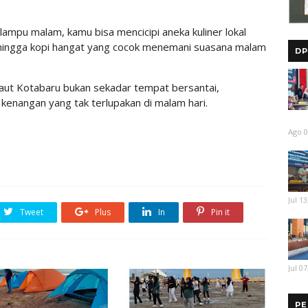
lampu malam, kamu bisa mencicipi aneka kuliner lokal
, hingga kopi hangat yang cocok menemani suasana malam
DP
aut Kotabaru bukan sekadar tempat bersantai,
kenangan yang tak terlupakan di malam hari.
Ago 0
Jul 13
Tweet
Plus
In
Pin it
Jul 07
PE