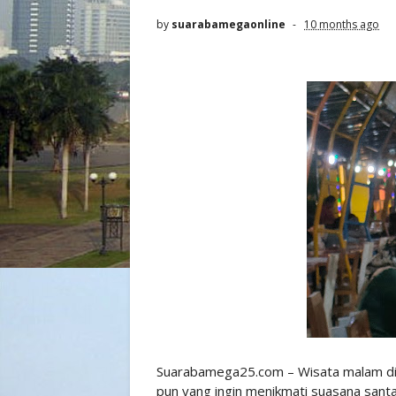
by
suarabamegaonline
10 months ago
Suarabamega25.com – Wisata malam di Si
pun yang ingin menikmati suasana sant