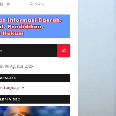
TA
s, 06 Agustus 2026
BANGUN MEDIA YANG AKURAT DAN BERMANFAAT
ANSLATE
ect Language
▼
LERI VIDEO