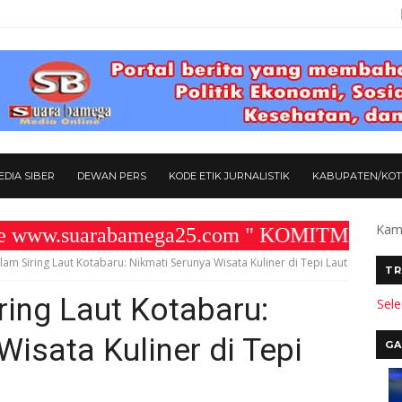
DIA SIBER
DEWAN PERS
KODE ETIK JURNALISTIK
KABUPATEN/KO
Kami
.suarabamega25.com " KOMITMEN KAMI MEM
am Siring Laut Kotabaru: Nikmati Serunya Wisata Kuliner di Tepi Laut
TR
ing Laut Kotabaru:
Sel
Wisata Kuliner di Tepi
GA