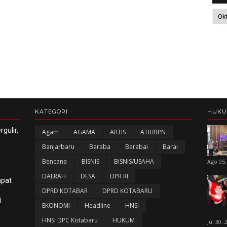
KATEGORI
HUK
gulir,
Agam
AGAMA
ARTIS
ATR/BPN
Banjarbaru
Baraba
Barabai
Barai
Bencana
BISNIS
BISNIS/USAHA
Ago 05,
DAERAH
DESA
DPR RI
apat
DPRD KOTABAR
DPRD KOTABARU
l
EKONOMI
Headline
HNSI
HNSI DPC Kotabaru
HUKUM
Jul 30, 