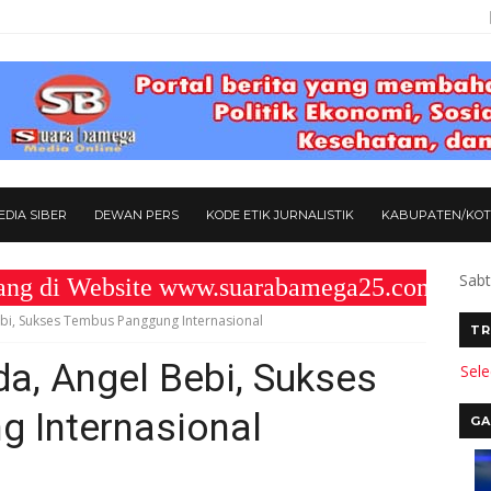
DIA SIBER
DEWAN PERS
KODE ETIK JURNALISTIK
KABUPATEN/KO
Sabt
Website www.suarabamega25.com " KOMITM
bi, Sukses Tembus Panggung Internasional
TR
a, Angel Bebi, Sukses
Sel
 Internasional
GA