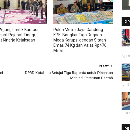
DP
Agung Lantik Kuntadi
Polda Metro Jaya Gandeng
pat Pejabat Tinggi,
KPK, Bongkar Tiga Dugaan
t Kinerja Kejaksaan
Mega Korupsi dengan Sitaan
Emas 74 Kg dan Valas Rp476
Miliar
Ago 0
Next
ri
DPRD Kotabaru Setujui Tiga Raperda untuk Disahkan
Menjadi Peraturan Daerah
Jul 13
Jul 07
PE