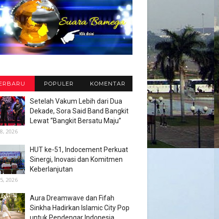
ERBARU
POPULER
KOMENTAR
Setelah Vakum Lebih dari Dua
Dekade, Sora Said Band Bangkit
Lewat “Bangkit Bersatu Maju”
8, 2026
HUT ke-51, Indocement Perkuat
Sinergi, Inovasi dan Komitmen
Keberlanjutan
5, 2026
Aura Dreamwave dan Fifah
Sinkha Hadirkan Islamic City Pop
untuk Pendengar Indonesia