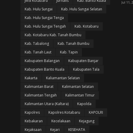
JMSI Kotabaru
Jurnalis
Kab. Barito Kuala
Jul 11, 
Kab. Hulu Sungai
Kab. Hulu Sungai Selatan
Kab. Hulu Sungai Tenga
Kab. Hulu Sungai Tengah
Kab. Kotabaru
Kab. Kotabaru Kab. Tanah Bumbu
Kab. Tabalong
Kab. Tanah Bumbu
Kab. Tanah Laut
Kab. Tapin
Kabupaten Balangan
Kabupaten Banjar
Kabupaten Barito Kuala
Kabupaten Tala
Kakarta
Kaliamantan Selatan
Kalimantan Barat
Kalimantan Selatan
Kalimantan Tengah
Kalimantan Timur
Kalimantan Utara (Kaltara)
Kapolda
Kapolres
Kapolres Kotabaru
KAPOLRI
Kebakaran
Kecelakaan
Kejagung
Kejaksaan
Kejari
KESEHATA