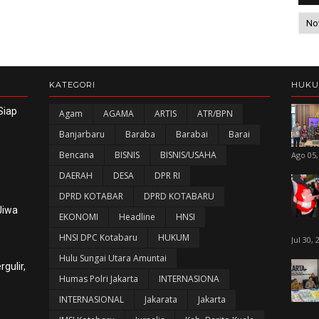
KATEGORI
HUK
Siap
Agam
AGAMA
ARTIS
ATR/BPN
Banjarbaru
Baraba
Barabai
Barai
Bencana
BISNIS
BISNIS/USAHA
Ago 05,
DAERAH
DESA
DPR RI
DPRD KOTABAR
DPRD KOTABARU
Jiwa
EKONOMI
Headline
HNSI
HNSI DPC Kotabaru
HUKUM
Jul 30, 
Hulu Sungai Utara Amuntai
gulir,
Humas Polri Jakarta
INTERNASIONA
INTERNASIONAL
Jakarata
Jakarta