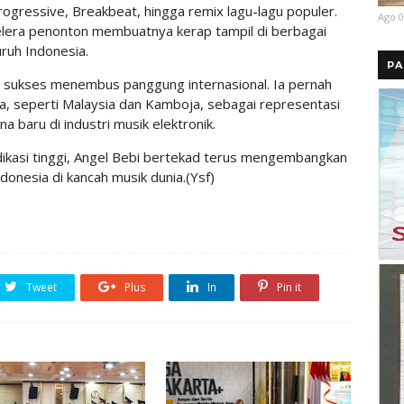
rogressive, Breakbeat, hingga remix lagu-lagu populer.
Ago 0
era penonton membuatnya kerap tampil di berbagai
ruh Indonesia.
PA
uga sukses menembus panggung internasional. Ia pernah
a, seperti Malaysia dan Kamboja, sebagai representasi
baru di industri musik elektronik.
ikasi tinggi, Angel Bebi bertekad terus mengembangkan
onesia di kancah musik dunia.(Ysf)
Tweet
Plus
In
Pin it