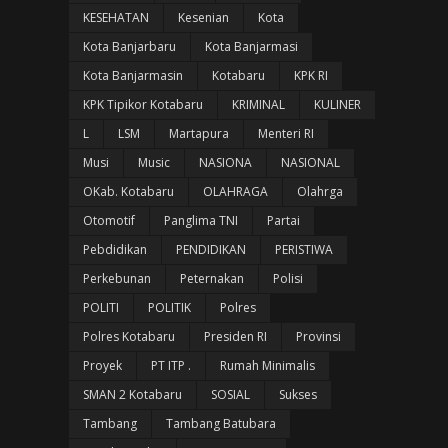
KESEHATAN
Kesenian
Kota
Kota Banjarbaru
Kota Banjarmasi
Kota Banjarmasin
Kotabaru
KPK RI
KPK Tipikor Kotabaru
KRIMINAL
KULINER
L
LSM
Martapura
Menteri RI
Musi
Music
NASIONA
NASIONAL
OKab. Kotabaru
OLAHRAGA
Olahrga
Otomotif
Panglima TNI
Partai
Pebdidikan
PENDIDIKAN
PERISTIWA
Perkebunan
Peternakan
Polisi
POLITI
POLITIK
Polres
Polres Kotabaru
Presiden RI
Provinsi
Proyek
PT ITP .
Rumah Minimalis
SMAN 2 Kotabaru
SOSIAL
Sukses
Tambang
Tambang Batubara