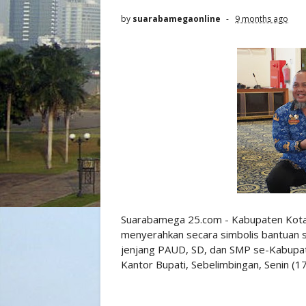
by
suarabamegaonline
9 months ago
Suarabamega 25.com - Kabupaten Kotab
menyerahkan secara simbolis bantuan s
jenjang PAUD, SD, dan SMP se-Kabupate
Kantor Bupati, Sebelimbingan, Senin (1