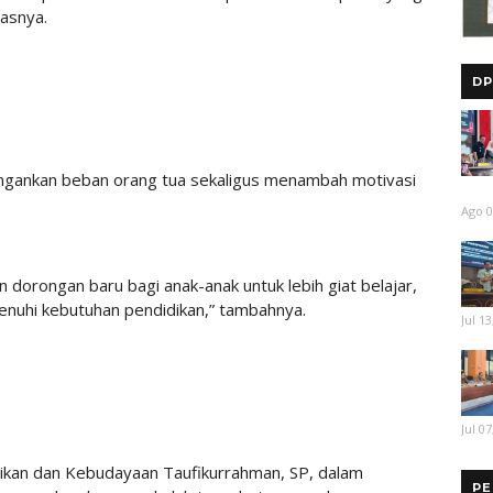
gasnya.
DP
ingankan beban orang tua sekaligus menambah motivasi
Ago 0
dorongan baru bagi anak-anak untuk lebih giat belajar,
uhi kebutuhan pendidikan,” tambahnya.
Jul 13
Jul 07
idikan dan Kebudayaan Taufikurrahman, SP, dalam
PE