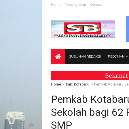
Home
Tentang kami
Contact
SUSUNAN REDAKSI
PEDOMAN ME
Selamat Datang 
Home
Kab. Kotabaru
Pemkab Kotabaru Bag
Pemkab Kotabaru
Sekolah bagi 62
SMP