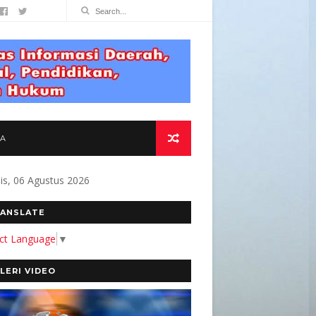
TA
s, 06 Agustus 2026
ITMEN KAMI MEMBANGUN MEDIA YANG AKURAT
ANSLATE
ect Language
▼
LERI VIDEO