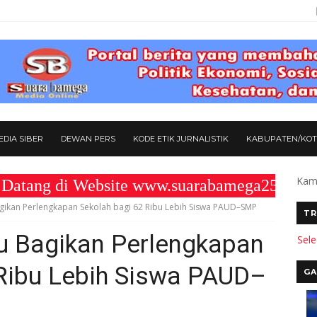
DIA SIBER
DEWAN PERS
KODE ETIK JURNALISTIK
KABUPATEN/KO
Kami
di Website www.suarabamega25.com " KOM
ikan Perlengkapan Sekolah bagi 62 Ribu Lebih Siswa PAUD–SMP
TR
 Bagikan Perlengkapan
Sel
 Ribu Lebih Siswa PAUD–
GA