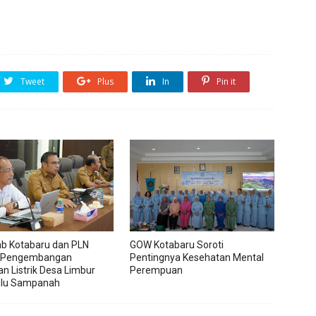
Tweet
Plus
In
Pin it
b Kotabaru dan PLN
GOW Kotabaru Soroti
 Pengembangan
Pentingnya Kesehatan Mental
an Listrik Desa Limbur
Perempuan
ulu Sampanah