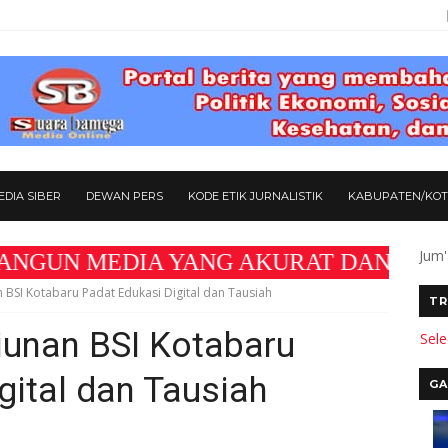
DIA SIBER
DEWAN PERS
KODE ETIK JURNALISTIK
KABUPATEN/KO
Jum'
DIA YANG AKURAT DAN BERMANFAAT BAGI MA
n BSI Kotabaru Padat Edukasi Digital dan Tausiah
TR
iunan BSI Kotabaru
Sel
gital dan Tausiah
GA