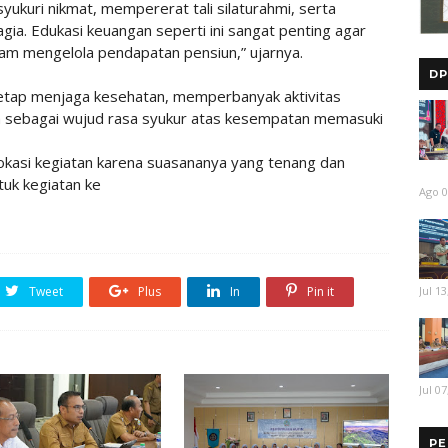
ukuri nikmat, mempererat tali silaturahmi, serta
ia. Edukasi keuangan seperti ini sangat penting agar
lam mengelola pendapatan pensiun,” ujarnya.
DP
tetap menjaga kesehatan, memperbanyak aktivitas
h sebagai wujud rasa syukur atas kesempatan memasuki
lokasi kegiatan karena suasananya yang tenang dan
tuk kegiatan ke
Ago 0
Jul 13
Tweet
Plus
In
Pin it
Jul 07
PE