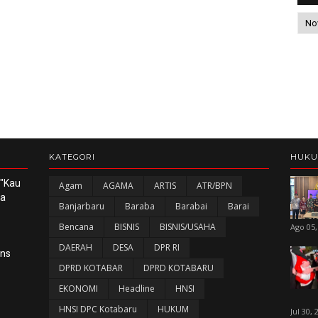
KATEGORI
HUK
 "Kau
Agam
AGAMA
ARTIS
ATR/BPN
ka
Banjarbaru
Baraba
Barabai
Barai
Bencana
BISNIS
BISNIS/USAHA
Ago 05,
DAERAH
DESA
DPR RI
ans
DPRD KOTABAR
DPRD KOTABARU
EKONOMI
Headline
HNSI
HNSI DPC Kotabaru
HUKUM
Jul 30, 