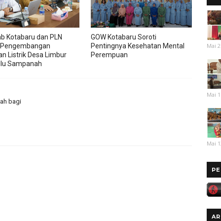
b Kotabaru dan PLN
GOW Kotabaru Soroti
Mai 2
 Pengembangan
Pentingnya Kesehatan Mental
an Listrik Desa Limbur
Perempuan
ulu Sampanah
Mai 1
ah bagi
Mai 1
PE
AR