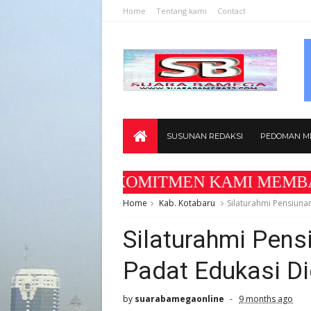
Home
Tentang kami
Contact
SUSUNAN REDAKSI
PEDOMAN ME
ega25.com " KOMITMEN KAMI MEMBANGUN ME
Home
Kab. Kotabaru
Silaturahmi Pensiuna
Silaturahmi Pens
Padat Edukasi Di
by
suarabamegaonline
9 months ago