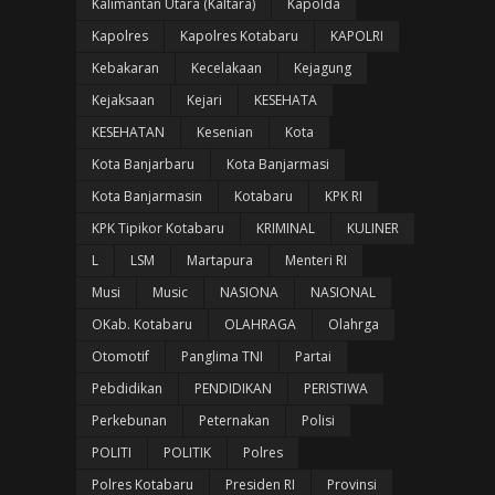
Kalimantan Utara (Kaltara)
Kapolda
Kapolres
Kapolres Kotabaru
KAPOLRI
Kebakaran
Kecelakaan
Kejagung
Kejaksaan
Kejari
KESEHATA
KESEHATAN
Kesenian
Kota
Kota Banjarbaru
Kota Banjarmasi
Kota Banjarmasin
Kotabaru
KPK RI
KPK Tipikor Kotabaru
KRIMINAL
KULINER
L
LSM
Martapura
Menteri RI
Musi
Music
NASIONA
NASIONAL
OKab. Kotabaru
OLAHRAGA
Olahrga
Otomotif
Panglima TNI
Partai
Pebdidikan
PENDIDIKAN
PERISTIWA
Perkebunan
Peternakan
Polisi
POLITI
POLITIK
Polres
Polres Kotabaru
Presiden RI
Provinsi