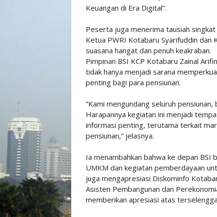
Keuangan di Era Digital”.
Peserta juga menerima tausiah singkat d
Ketua PWRI Kotabaru Syarifuddin dan
suasana hangat dan penuh keakraban.
Pimpinan BSI KCP Kotabaru Zainal Arif
tidak hanya menjadi sarana memperkuat 
penting bagi para pensiunan.
“Kami mengundang seluruh pensiunan, b
Harapannya kegiatan ini menjadi tempat
informasi penting, terutama terkait ma
pensiunan,” jelasnya.
Ia menambahkan bahwa ke depan BSI be
UMKM dan kegiatan pemberdayaan untuk
juga mengapresiasi Diskominfo Kotabaru
Asisten Pembangunan dan Perekonomian
memberikan apresiasi atas terselenggara