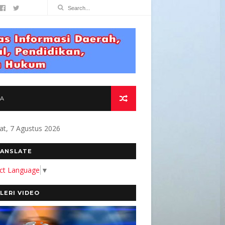
TA
at, 7 Agustus 2026
SYARAKAT " Alamat Redaksi Jl. Berangas
ANSLATE
ect Language
▼
LERI VIDEO