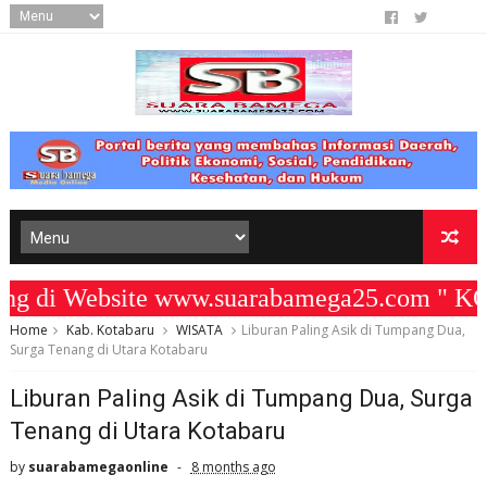
di Website www.suarabamega25.com " KOM
Home
Kab. Kotabaru
WISATA
Liburan Paling Asik di Tumpang Dua,
Surga Tenang di Utara Kotabaru
Liburan Paling Asik di Tumpang Dua, Surga
Tenang di Utara Kotabaru
by
suarabamegaonline
8 months ago