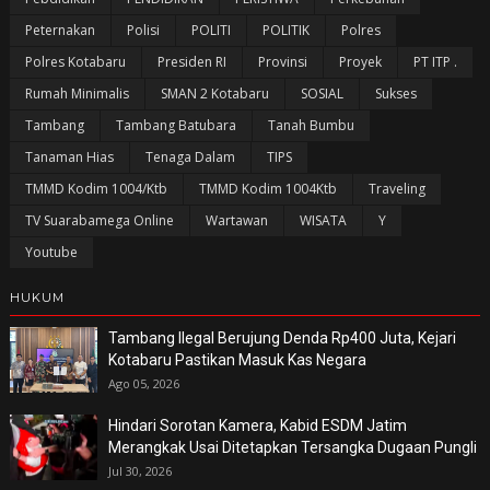
Peternakan
Polisi
POLITI
POLITIK
Polres
Polres Kotabaru
Presiden RI
Provinsi
Proyek
PT ITP .
Rumah Minimalis
SMAN 2 Kotabaru
SOSIAL
Sukses
Tambang
Tambang Batubara
Tanah Bumbu
Tanaman Hias
Tenaga Dalam
TIPS
TMMD Kodim 1004/Ktb
TMMD Kodim 1004Ktb
Traveling
TV Suarabamega Online
Wartawan
WISATA
Y
Youtube
HUKUM
Tambang Ilegal Berujung Denda Rp400 Juta, Kejari
Kotabaru Pastikan Masuk Kas Negara
Ago 05, 2026
Hindari Sorotan Kamera, Kabid ESDM Jatim
Merangkak Usai Ditetapkan Tersangka Dugaan Pungli
Jul 30, 2026