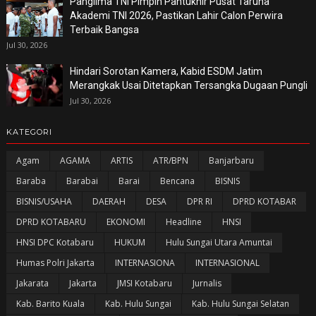
Panglima TNI Pimpin Pantukhir Pusat Taruna
Akademi TNI 2026, Pastikan Lahir Calon Perwira
Terbaik Bangsa
Jul 30, 2026
Hindari Sorotan Kamera, Kabid ESDM Jatim
Merangkak Usai Ditetapkan Tersangka Dugaan Pungli
Jul 30, 2026
KATEGORI
Agam
AGAMA
ARTIS
ATR/BPN
Banjarbaru
Baraba
Barabai
Barai
Bencana
BISNIS
BISNIS/USAHA
DAERAH
DESA
DPR RI
DPRD KOTABAR
DPRD KOTABARU
EKONOMI
Headline
HNSI
HNSI DPC Kotabaru
HUKUM
Hulu Sungai Utara Amuntai
Humas Polri Jakarta
INTERNASIONA
INTERNASIONAL
Jakarata
Jakarta
JMSI Kotabaru
Jurnalis
Kab. Barito Kuala
Kab. Hulu Sungai
Kab. Hulu Sungai Selatan