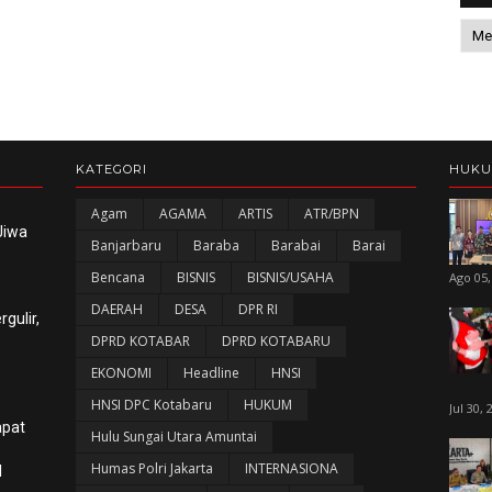
KATEGORI
HUK
Agam
AGAMA
ARTIS
ATR/BPN
Jiwa
Banjarbaru
Baraba
Barabai
Barai
Bencana
BISNIS
BISNIS/USAHA
Ago 05,
DAERAH
DESA
DPR RI
gulir,
DPRD KOTABAR
DPRD KOTABARU
EKONOMI
Headline
HNSI
HNSI DPC Kotabaru
HUKUM
Jul 30, 
apat
Hulu Sungai Utara Amuntai
Humas Polri Jakarta
INTERNASIONA
l