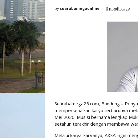
by
suarabamegaonline
3 months ago
Suarabamega25.com, Bandung – Penyan
memperkenalkan karya terbarunya melalui
Mei 2026. Musisi bernama lengkap Mukti A
setahun terakhir dengan membawa warn
Melalui karya-karyanya, AXSA ingin men