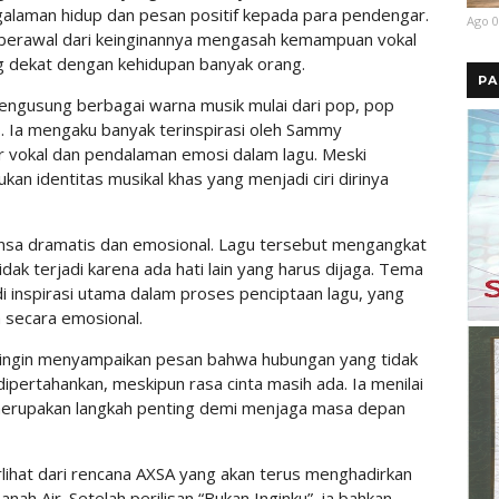
laman hidup dan pesan positif kepada para pendengar.
Ago 0
a berawal dari keinginannya mengasah kemampuan vokal
ng dekat dengan kehidupan banyak orang.
PA
engusung berbagai warna musik mulai dari pop, pop
s. Ia mengaku banyak terinspirasi oleh Sammy
 vokal dan pendalaman emosi dalam lagu. Meski
n identitas musikal khas yang menjadi ciri dirinya
uansa dramatis dan emosional. Lagu tersebut mengangkat
dak terjadi karena ada hati lain yang harus dijaga. Tema
di inspirasi utama dalam proses penciptaan lagu, yang
 secara emosional.
SA ingin menyampaikan pesan bahwa hubungan yang tidak
dipertahankan, meskipun rasa cinta masih ada. Ia menilai
n merupakan langkah penting demi menjaga masa depan
erlihat dari rencana AXSA yang akan terus menghadirkan
ah Air. Setelah perilisan “Bukan Inginku”, ia bahkan