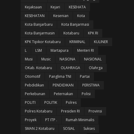
Kejaksaan
Kejari
KESEHATA
KESEHATAN
Kesenian
Kota
Kota Banjarbaru
Kota Banjarmasi
Kota Banjarmasin
Kotabaru
KPK RI
KPK Tipikor Kotabaru
KRIMINAL
KULINER
L
LSM
Martapura
Menteri RI
Musi
Music
NASIONA
NASIONAL
OKab. Kotabaru
OLAHRAGA
Olahrga
Otomotif
Panglima TNI
Partai
Pebdidikan
PENDIDIKAN
PERISTIWA
Perkebunan
Peternakan
Polisi
POLITI
POLITIK
Polres
Polres Kotabaru
Presiden RI
Provinsi
Proyek
PT ITP .
Rumah Minimalis
SMAN 2 Kotabaru
SOSIAL
Sukses