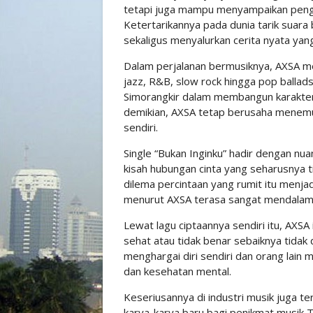
tetapi juga mampu menyampaikan penga
Ketertarikannya pada dunia tarik suar
sekaligus menyalurkan cerita nyata ya
Dalam perjalanan bermusiknya, AXSA m
jazz, R&B, slow rock hingga pop ballad
Simorangkir dalam membangun karakter
demikian, AXSA tetap berusaha menemuka
sendiri.
Single “Bukan Inginku” hadir dengan n
kisah hubungan cinta yang seharusnya ti
dilema percintaan yang rumit itu menja
menurut AXSA terasa sangat mendalam
Lewat lagu ciptaannya sendiri itu, AX
sehat atau tidak benar sebaiknya tidak 
menghargai diri sendiri dan orang lai
dan kesehatan mental.
Keseriusannya di industri musik juga t
karya-karya baru bagi penikmat musik Tan