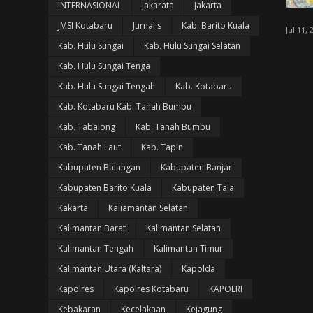
INTERNASIONAL
Jakarata
Jakarta
JMSI Kotabaru
Jurnalis
Kab. Barito Kuala
Jul 11, 
Kab. Hulu Sungai
Kab. Hulu Sungai Selatan
Kab. Hulu Sungai Tenga
Kab. Hulu Sungai Tengah
Kab. Kotabaru
Kab. Kotabaru Kab. Tanah Bumbu
Kab. Tabalong
Kab. Tanah Bumbu
Kab. Tanah Laut
Kab. Tapin
Kabupaten Balangan
Kabupaten Banjar
Kabupaten Barito Kuala
Kabupaten Tala
Kakarta
Kaliamantan Selatan
Kalimantan Barat
Kalimantan Selatan
Kalimantan Tengah
Kalimantan Timur
Kalimantan Utara (Kaltara)
Kapolda
Kapolres
Kapolres Kotabaru
KAPOLRI
Kebakaran
Kecelakaan
Kejagung