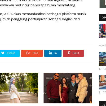
ijadwalkan meluncur beberapa bulan mendatang.
r, AXSA akan memanfaatkan berbagai platform musik
DP
 sejumlah panggung pertunjukan sebagai bagian dari
Ago 0
Tweet
Plus
In
Pin it
Jul 13
Jul 07
PE