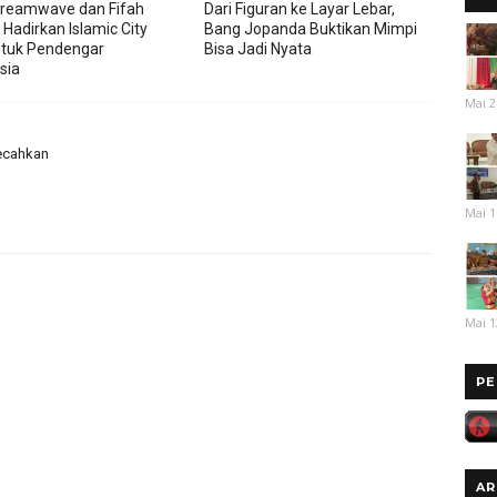
reamwave dan Fifah
Dari Figuran ke Layar Lebar,
 Hadirkan Islamic City
Bang Jopanda Buktikan Mimpi
tuk Pendengar
Bisa Jadi Nyata
sia
Mai 2
Pecahkan
Mai 1
Mai 1
PE
AR