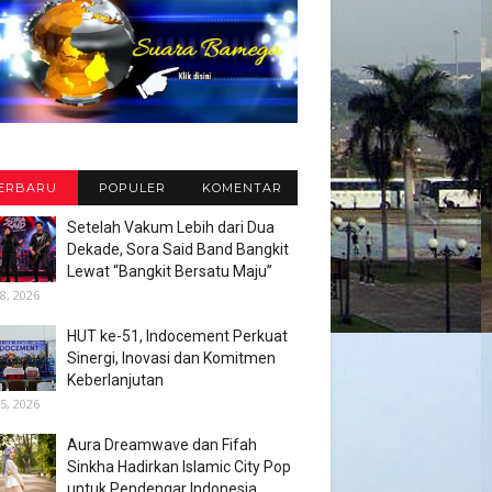
ERBARU
POPULER
KOMENTAR
Setelah Vakum Lebih dari Dua
Dekade, Sora Said Band Bangkit
Lewat “Bangkit Bersatu Maju”
8, 2026
HUT ke-51, Indocement Perkuat
Sinergi, Inovasi dan Komitmen
Keberlanjutan
5, 2026
Aura Dreamwave dan Fifah
Sinkha Hadirkan Islamic City Pop
untuk Pendengar Indonesia