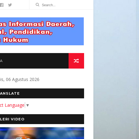
TA
s, 06 Agustus 2026
OMITMEN KAMI MEMBANGUN MEDIA YANG AKUR
ANSLATE
ect Language
▼
LERI VIDEO