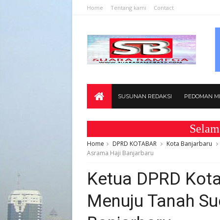
Home
Tentang kami
Contact
SUSUNAN REDAKSI
PEDOMAN ME
Selamat Data
Home
DPRD KOTABAR
Kota Banjarbaru
Asrama Haji Banjarbaru
Ketua DPRD Kota
Menuju Tanah Suc