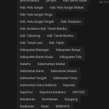
JMSI Kotabaru
Jurnalis
Kab. Barito Kuala
Jul 11, 
Kab. Hulu Sungai
Kab. Hulu Sungai Selatan
Kab. Hulu Sungai Tenga
Kab. Hulu Sungai Tengah
Kab. Kotabaru
Kab. Kotabaru Kab. Tanah Bumbu
Kab. Tabalong
Kab. Tanah Bumbu
Kab. Tanah Laut
Kab. Tapin
Kabupaten Balangan
Kabupaten Banjar
Kabupaten Barito Kuala
Kabupaten Tala
Kakarta
Kaliamantan Selatan
Kalimantan Barat
Kalimantan Selatan
Kalimantan Tengah
Kalimantan Timur
Kalimantan Utara (Kaltara)
Kapolda
Kapolres
Kapolres Kotabaru
KAPOLRI
Kebakaran
Kecelakaan
Kejagung
Kejaksaan
Kejari
KESEHATA