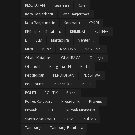
KESEHATAN
Kesenian
Kota
Kota Banjarbaru
Kota Banjarmasi
Kota Banjarmasin
Kotabaru
KPK RI
KPK Tipikor Kotabaru
KRIMINAL
KULINER
L
LSM
Martapura
Menteri RI
Musi
Music
NASIONA
NASIONAL
OKab. Kotabaru
OLAHRAGA
Olahrga
Otomotif
Panglima TNI
Partai
Pebdidikan
PENDIDIKAN
PERISTIWA
Perkebunan
Peternakan
Polisi
POLITI
POLITIK
Polres
Polres Kotabaru
Presiden RI
Provinsi
Proyek
PT ITP .
Rumah Minimalis
SMAN 2 Kotabaru
SOSIAL
Sukses
Tambang
Tambang Batubara