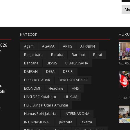
KATEGORI
HUK
2026
Agam
AGAMA
ARTIS
ATR/BPN
n
Banjarbaru
Baraba
Barabai
Barai
Bencana
BISNIS
BISNIS/USAHA
Ago 05,
DAERAH
DESA
DPR RI
DPRD KOTABAR
DPRD KOTABARU
,
EKONOMI
Headline
HNSI
lri
HNSI DPC Kotabaru
HUKUM
Jul 30, 
Hulu Sungai Utara Amuntai
I
Humas Polri Jakarta
INTERNASIONA
INTERNASIONAL
Jakarata
Jakarta