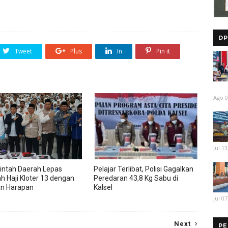
DP
Tweet
Plus
In
Pin it
Ago 0
Jul 13
ntah Daerah Lepas
Pelajar Terlibat, Polisi Gagalkan
 Haji Kloter 13 dengan
Peredaran 43,8 Kg Sabu di
an Harapan
Kalsel
Jul 07
Next
PE