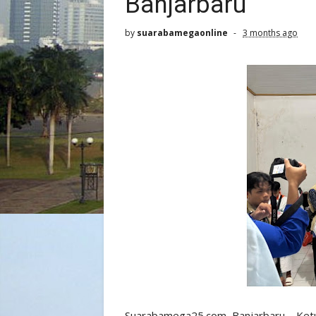
Banjarbaru
by
suarabamegaonline
3 months ago
Suarabamega25.com, Banjarbaru – Ketu