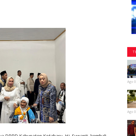
T
Ago 0
Ago 0
a DPRD Kabupaten Kotabaru, Hj. Suwanti, kembali