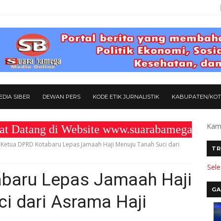
DIA SIBER
DEWAN PERS
KODE ETIK JURNALISTIK
KABUPATEN/KO
Kami
ng di Website www.suarabamega25.com " K
Ketua DPRD Kotabaru Lepas Jamaah Haji Menuju Tanah Suci dari
TR
Sel
baru Lepas Jamaah Haji
GA
i dari Asrama Haji