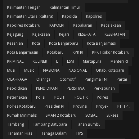
Kalimantan Tengah
Kalimantan Timur
Kalimantan Utara (Kaltara)
Kapolda
Kapolres
Kapolres Kotabaru
KAPOLRI
Kebakaran
Kecelakaan
Kejagung
Kejaksaan
Kejari
KESEHATA
KESEHATAN
Kesenian
Kota
Kota Banjarbaru
Kota Banjarmasi
Kota Banjarmasin
Kotabaru
KPK RI
KPK Tipikor Kotabaru
KRIMINAL
KULINER
L
LSM
Martapura
Menteri RI
Musi
Music
NASIONA
NASIONAL
OKab. Kotabaru
OLAHRAGA
Olahrga
Otomotif
Panglima TNI
Partai
Pebdidikan
PENDIDIKAN
PERISTIWA
Perkebunan
Peternakan
Polisi
POLITI
POLITIK
Polres
Polres Kotabaru
Presiden RI
Provinsi
Proyek
PT ITP .
Rumah Minimalis
SMAN 2 Kotabaru
SOSIAL
Sukses
Tambang
Tambang Batubara
Tanah Bumbu
Tanaman Hias
Tenaga Dalam
TIPS