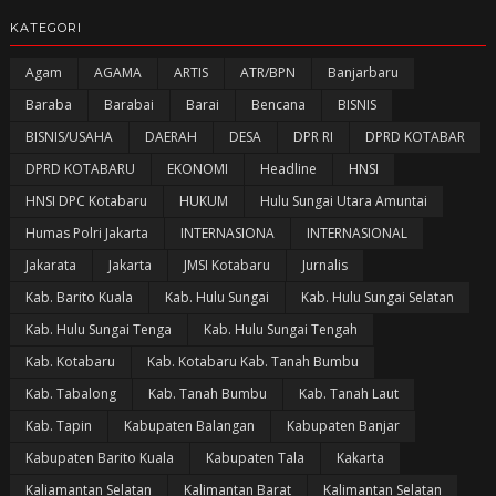
KATEGORI
Agam
AGAMA
ARTIS
ATR/BPN
Banjarbaru
Baraba
Barabai
Barai
Bencana
BISNIS
BISNIS/USAHA
DAERAH
DESA
DPR RI
DPRD KOTABAR
DPRD KOTABARU
EKONOMI
Headline
HNSI
HNSI DPC Kotabaru
HUKUM
Hulu Sungai Utara Amuntai
Humas Polri Jakarta
INTERNASIONA
INTERNASIONAL
Jakarata
Jakarta
JMSI Kotabaru
Jurnalis
Kab. Barito Kuala
Kab. Hulu Sungai
Kab. Hulu Sungai Selatan
Kab. Hulu Sungai Tenga
Kab. Hulu Sungai Tengah
Kab. Kotabaru
Kab. Kotabaru Kab. Tanah Bumbu
Kab. Tabalong
Kab. Tanah Bumbu
Kab. Tanah Laut
Kab. Tapin
Kabupaten Balangan
Kabupaten Banjar
Kabupaten Barito Kuala
Kabupaten Tala
Kakarta
Kaliamantan Selatan
Kalimantan Barat
Kalimantan Selatan