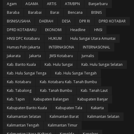
Agam
AGAMA
ARTIS
ATR/BPN
Banjarbaru
Baraba
Barabai
Barai
Bencana
BISNIS
BISNIS/USAHA
DAERAH
DESA
DPR RI
DPRD KOTABAR
DPRD KOTABARU
EKONOMI
Headline
HNSI
HNSI DPC Kotabaru
HUKUM
Hulu Sungai Utara Amuntai
Humas Polri Jakarta
INTERNASIONA
INTERNASIONAL
Jakarata
Jakarta
JMSI Kotabaru
Jurnalis
Kab. Barito Kuala
Kab. Hulu Sungai
Kab. Hulu Sungai Selatan
Kab. Hulu Sungai Tenga
Kab. Hulu Sungai Tengah
Kab. Kotabaru
Kab. Kotabaru Kab. Tanah Bumbu
Kab. Tabalong
Kab. Tanah Bumbu
Kab. Tanah Laut
Kab. Tapin
Kabupaten Balangan
Kabupaten Banjar
Kabupaten Barito Kuala
Kabupaten Tala
Kakarta
Kaliamantan Selatan
Kalimantan Barat
Kalimantan Selatan
Kalimantan Tengah
Kalimantan Timur
Kalimantan Utara (Kaltara)
Kapolda
Kapolres