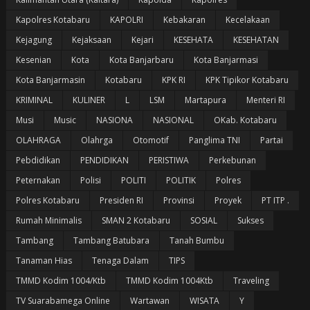
Kapolres Kotabaru
KAPOLRI
Kebakaran
Kecelakaan
Kejagung
Kejaksaan
Kejari
KESEHATA
KESEHATAN
Kesenian
Kota
Kota Banjarbaru
Kota Banjarmasi
Kota Banjarmasin
Kotabaru
KPK RI
KPK Tipikor Kotabaru
KRIMINAL
KULINER
L
LSM
Martapura
Menteri RI
Musi
Music
NASIONA
NASIONAL
OKab. Kotabaru
OLAHRAGA
Olahrga
Otomotif
Panglima TNI
Partai
Pebdidikan
PENDIDIKAN
PERISTIWA
Perkebunan
Peternakan
Polisi
POLITI
POLITIK
Polres
Polres Kotabaru
Presiden RI
Provinsi
Proyek
PT ITP .
Rumah Minimalis
SMAN 2 Kotabaru
SOSIAL
Sukses
Tambang
Tambang Batubara
Tanah Bumbu
Tanaman Hias
Tenaga Dalam
TIPS
TMMD Kodim 1004/Ktb
TMMD Kodim 1004Ktb
Traveling
TV Suarabamega Online
Wartawan
WISATA
Y