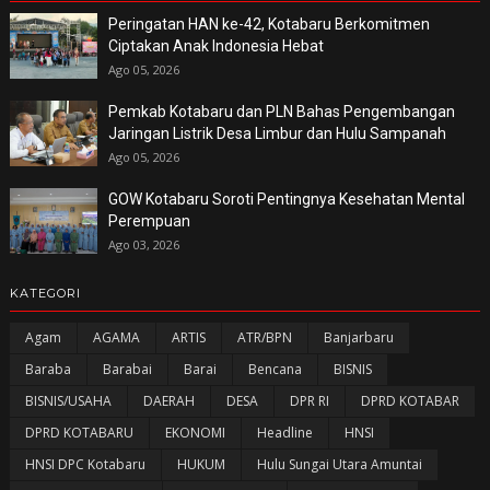
Peringatan HAN ke-42, Kotabaru Berkomitmen
Ciptakan Anak Indonesia Hebat
Ago 05, 2026
Pemkab Kotabaru dan PLN Bahas Pengembangan
Jaringan Listrik Desa Limbur dan Hulu Sampanah
Ago 05, 2026
GOW Kotabaru Soroti Pentingnya Kesehatan Mental
Perempuan
Ago 03, 2026
KATEGORI
Agam
AGAMA
ARTIS
ATR/BPN
Banjarbaru
Baraba
Barabai
Barai
Bencana
BISNIS
BISNIS/USAHA
DAERAH
DESA
DPR RI
DPRD KOTABAR
DPRD KOTABARU
EKONOMI
Headline
HNSI
HNSI DPC Kotabaru
HUKUM
Hulu Sungai Utara Amuntai