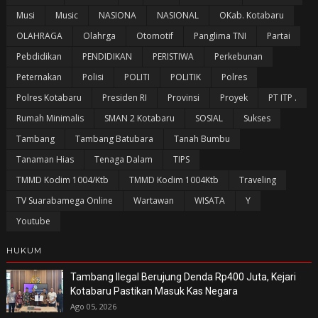
Musi
Music
NASIONA
NASIONAL
OKab. Kotabaru
OLAHRAGA
Olahrga
Otomotif
Panglima TNI
Partai
Pebdidikan
PENDIDIKAN
PERISTIWA
Perkebunan
Peternakan
Polisi
POLITI
POLITIK
Polres
Polres Kotabaru
Presiden RI
Provinsi
Proyek
PT ITP .
Rumah Minimalis
SMAN 2 Kotabaru
SOSIAL
Sukses
Tambang
Tambang Batubara
Tanah Bumbu
Tanaman Hias
Tenaga Dalam
TIPS
TMMD Kodim 1004/Ktb
TMMD Kodim 1004Ktb
Traveling
TV Suarabamega Online
Wartawan
WISATA
Y
Youtube
HUKUM
Tambang Ilegal Berujung Denda Rp400 Juta, Kejari
Kotabaru Pastikan Masuk Kas Negara
Ago 05, 2026