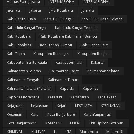
Humas Polri Jakarta
INTERNASIONA
INTERNASIONAL
Jakarata
Jakarta
JMSI Kotabaru
Jurnalis
Kab. Barito Kuala
Kab. Hulu Sungai
Kab. Hulu Sungai Selatan
Kab. Hulu Sungai Tenga
Kab. Hulu Sungai Tengah
Kab. Kotabaru
Kab. Kotabaru Kab. Tanah Bumbu
Kab. Tabalong
Kab. Tanah Bumbu
Kab. Tanah Laut
Kab. Tapin
Kabupaten Balangan
Kabupaten Banjar
Kabupaten Barito Kuala
Kabupaten Tala
Kakarta
Kaliamantan Selatan
Kalimantan Barat
Kalimantan Selatan
Kalimantan Tengah
Kalimantan Timur
Kalimantan Utara (Kaltara)
Kapolda
Kapolres
Kapolres Kotabaru
KAPOLRI
Kebakaran
Kecelakaan
Kejagung
Kejaksaan
Kejari
KESEHATA
KESEHATAN
Kesenian
Kota
Kota Banjarbaru
Kota Banjarmasi
Kota Banjarmasin
Kotabaru
KPK RI
KPK Tipikor Kotabaru
KRIMINAL
KULINER
L
LSM
Martapura
Menteri RI