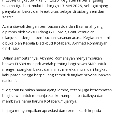
(FLS3N) tingkat SMP tahun 2026. Kegiatan ini berlangsung
selama tiga hari, mulai 11 hingga 13 Mei 2026, sebagai ajang
penyaluran bakat dan kreativitas pelajar di bidang seni dan
sastra.
Acara diawali dengan pembacaan doa dan Basmallah yang
dipimpin oleh Seksi Bidang GTK SMP, Goni, kemudian
dilanjutkan dengan pembacaan susunan acara. Kegiatan resmi
dibuka oleh Kepala Disdikbud Kotabaru, Akhmad Romansyah,
S.Pd., MM.
Dalam sambutannya, Akhmad Romansyah menyampaikan
bahwa FLS3N menjadi wadah penting bagi siswa SMP untuk
mengembangkan bakat dan minat mereka, mulai dari tingkat
kabupaten hingga berpeluang tampil di tingkat provinsi bahkan
nasional.
“Kegiatan ini bukan hanya ajang lomba, tetapi juga kesempatan
bagi siswa untuk menunjukkan kemampuan terbaiknya dan
membawa nama harum Kotabaru,” ujarnya.
Ia juga menyampaikan apresiasi dan terima kasih kepada