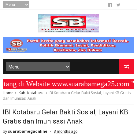
ng di Website www.suarabamega25.com " K
Home
Kab. Kotabaru
IBI Kotabaru Gelar Bakti Sosial, Layani KB Gratis
dan Imunisasi Anak
IBI Kotabaru Gelar Bakti Sosial, Layani KB
Gratis dan Imunisasi Anak
by
suarabamegaonline
3 months ago