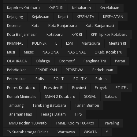
Kapolres Kotabaru
KAPOLRI
Kebakaran
Kecelakaan
Kejagung
Kejaksaan
Kejari
KESEHATA
KESEHATAN
Kesenian
Kota
Kota Banjarbaru
Kota Banjarmasi
Kota Banjarmasin
Kotabaru
KPK RI
KPK Tipikor Kotabaru
KRIMINAL
KULINER
L
LSM
Martapura
Menteri RI
Musi
Music
NASIONA
NASIONAL
OKab. Kotabaru
OLAHRAGA
Olahrga
Otomotif
Panglima TNI
Partai
Pebdidikan
PENDIDIKAN
PERISTIWA
Perkebunan
Peternakan
Polisi
POLITI
POLITIK
Polres
Polres Kotabaru
Presiden RI
Provinsi
Proyek
PT ITP .
Rumah Minimalis
SMAN 2 Kotabaru
SOSIAL
Sukses
Tambang
Tambang Batubara
Tanah Bumbu
Tanaman Hias
Tenaga Dalam
TIPS
TMMD Kodim 1004/Ktb
TMMD Kodim 1004Ktb
Traveling
TV Suarabamega Online
Wartawan
WISATA
Y