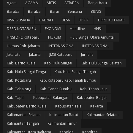
Agam
AGAMA
ARTIS
ATR/BPN
Banjarbaru
Baraba
Barabai
Barai
Bencana
BISNIS
BISNIS/USAHA
DAERAH
DESA
DPR RI
DPRD KOTABAR
DPRD KOTABARU
EKONOMI
Headline
HNSI
HNSI DPC Kotabaru
HUKUM
Hulu Sungai Utara Amuntai
Humas Polri Jakarta
INTERNASIONA
INTERNASIONAL
Jakarata
Jakarta
JMSI Kotabaru
Jurnalis
Kab. Barito Kuala
Kab. Hulu Sungai
Kab. Hulu Sungai Selatan
Kab. Hulu Sungai Tenga
Kab. Hulu Sungai Tengah
Kab. Kotabaru
Kab. Kotabaru Kab. Tanah Bumbu
Kab. Tabalong
Kab. Tanah Bumbu
Kab. Tanah Laut
Kab. Tapin
Kabupaten Balangan
Kabupaten Banjar
Kabupaten Barito Kuala
Kabupaten Tala
Kakarta
Kaliamantan Selatan
Kalimantan Barat
Kalimantan Selatan
Kalimantan Tengah
Kalimantan Timur
Kalimantan Utara (Kaltara)
Kapolda
Kapolres