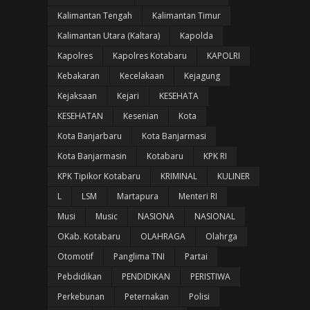
Kalimantan Tengah
Kalimantan Timur
Kalimantan Utara (Kaltara)
Kapolda
Kapolres
Kapolres Kotabaru
KAPOLRI
Kebakaran
Kecelakaan
Kejagung
Kejaksaan
Kejari
KESEHATA
KESEHATAN
Kesenian
Kota
Kota Banjarbaru
Kota Banjarmasi
Kota Banjarmasin
Kotabaru
KPK RI
KPK Tipikor Kotabaru
KRIMINAL
KULINER
L
LSM
Martapura
Menteri RI
Musi
Music
NASIONA
NASIONAL
OKab. Kotabaru
OLAHRAGA
Olahrga
Otomotif
Panglima TNI
Partai
Pebdidikan
PENDIDIKAN
PERISTIWA
Perkebunan
Peternakan
Polisi