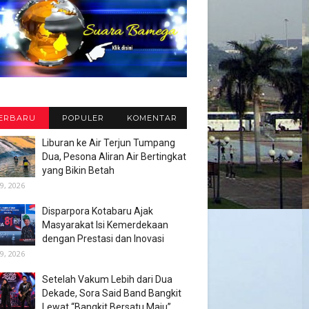
ERBARU
POPULER
KOMENTAR
Liburan ke Air Terjun Tumpang
Dua, Pesona Aliran Air Bertingkat
yang Bikin Betah
9, 2026
Disparpora Kotabaru Ajak
Masyarakat Isi Kemerdekaan
dengan Prestasi dan Inovasi
9, 2026
Setelah Vakum Lebih dari Dua
Dekade, Sora Said Band Bangkit
Lewat “Bangkit Bersatu Maju”