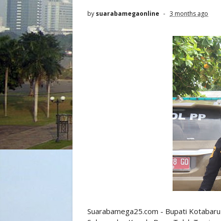
by
suarabamegaonline
3 months ago
Suarabamega25.com - Bupati Kotabaru 