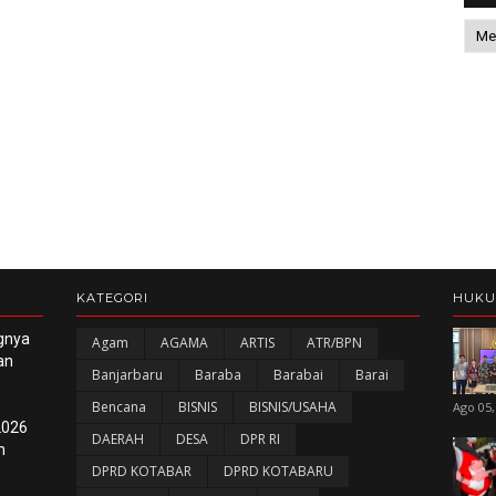
KATEGORI
HUK
gnya
Agam
AGAMA
ARTIS
ATR/BPN
an
Banjarbaru
Baraba
Barabai
Barai
Bencana
BISNIS
BISNIS/USAHA
Ago 05,
2026
DAERAH
DESA
DPR RI
n
DPRD KOTABAR
DPRD KOTABARU