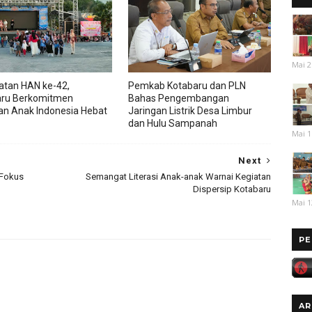
Mai 2
atan HAN ke-42,
Pemkab Kotabaru dan PLN
aru Berkomitmen
Bahas Pengembangan
an Anak Indonesia Hebat
Jaringan Listrik Desa Limbur
dan Hulu Sampanah
Mai 1
Next
 Fokus
‎Semangat Literasi Anak-anak Warnai Kegiatan
Dispersip Kotabaru
Mai 1
PE
AR