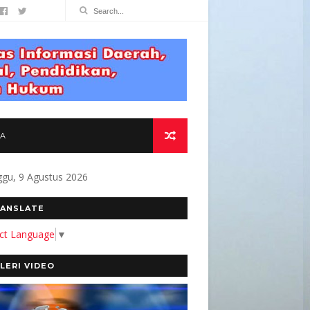
TA
gu, 9 Agustus 2026
MITMEN KAMI MEMBANGUN MEDIA YANG AKURA
ANSLATE
ect Language
▼
LERI VIDEO