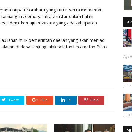
kepada Bupati Kotabaru yang turun serta memantau
tamiang ini, semoga infrastruktur dalam hal ini
DP
lesai demi kemajuan Wisata yang ada kabupaten
jau lahan milik pemerintah daerah yang akan menjadi
auan di desa tanjung lalak selatan kecamatan Pulau
Ago 0
Jul 13
Tweet
Plus
In
Pin it
Jul 07
PE