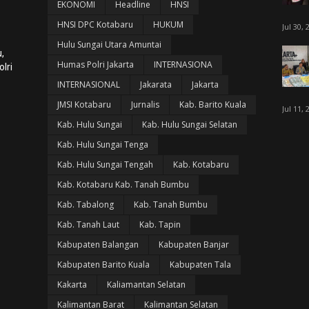
EKONOMI
Headline
HNSI
HNSI DPC Kotabaru
HUKUM
Jul 30, 
Hulu Sungai Utara Amuntai
,
Humas Polri Jakarta
INTERNASIONA
lri
INTERNASIONAL
Jakarata
Jakarta
JMSI Kotabaru
Jurnalis
Kab. Barito Kuala
Jul 11, 
Kab. Hulu Sungai
Kab. Hulu Sungai Selatan
Kab. Hulu Sungai Tenga
Kab. Hulu Sungai Tengah
Kab. Kotabaru
Kab. Kotabaru Kab. Tanah Bumbu
Kab. Tabalong
Kab. Tanah Bumbu
Kab. Tanah Laut
Kab. Tapin
Kabupaten Balangan
Kabupaten Banjar
Kabupaten Barito Kuala
Kabupaten Tala
Kakarta
Kaliamantan Selatan
Kalimantan Barat
Kalimantan Selatan