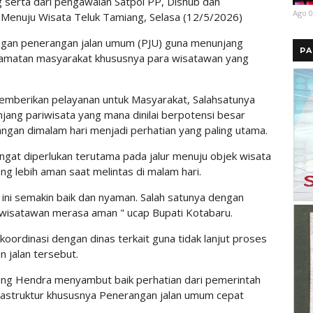
 serta dari pengawalan Satpol PP, Dishub dan
Ago 0
an Menuju Wisata Teluk Tamiang, Selasa (12/5/2026)
ngan penerangan jalan umum (PJU) guna menunjang
PA
amatan masyarakat khususnya para wisatawan yang
mberikan pelayanan untuk Masyarakat, Salahsatunya
njang pariwisata yang mana dinilai berpotensi besar
angan dimalam hari menjadi perhatian yang paling utama.
gat diperlukan terutama pada jalur menuju objek wisata
ng lebih aman saat melintas di malam hari.
 ini semakin baik dan nyaman. Salah satunya dengan
wisatawan merasa aman " ucap Bupati Kotabaru.
oordinasi dengan dinas terkait guna tidak lanjut proses
 jalan tersebut.
ang Hendra menyambut baik perhatian dari pemerintah
astruktur khususnya Penerangan jalan umum cepat