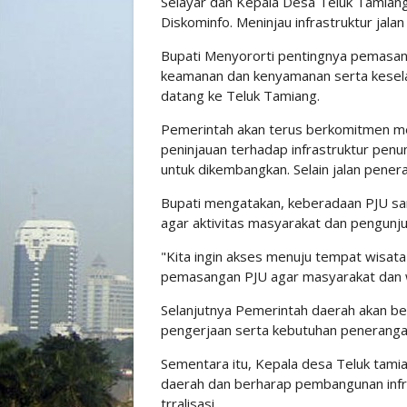
Selayar dan Kepala Desa Teluk Tamiang
Diskominfo. Meninjau infrastruktur jal
Bupati Menyororti pentingnya pemasa
keamanan dan kenyamanan serta kesel
datang ke Teluk Tamiang.
Pemerintah akan terus berkomitmen me
peninjauan terhadap infrastruktur penu
untuk dikembangkan. Selain jalan pener
Bupati mengatakan, keberadaan PJU san
agar aktivitas masyarakat dan pengunju
"Kita ingin akses menuju tempat wisata
pemasangan PJU agar masyarakat dan 
Selanjutnya Pemerintah daerah akan bek
pengerjaan serta kebutuhan penerangan
Sementara itu, Kepala desa Teluk tami
daerah dan berharap pembangunan infr
trralisasi