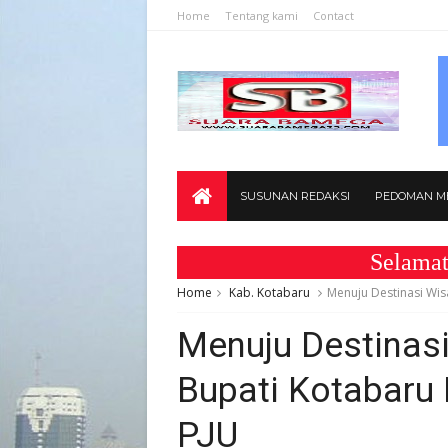
Home
Tentang kami
Contact
SUSUNAN REDAKSI
PEDOMAN ME
Selamat Datang
Home
Kab. Kotabaru
Menuju Destinasi Wi
Menuju Destinas
Bupati Kotabar
PJU