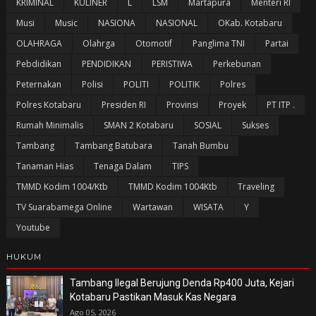
KRIMINAL
KULINER
L
LSM
Martapura
Menteri RI
Musi
Music
NASIONA
NASIONAL
OKab. Kotabaru
OLAHRAGA
Olahrga
Otomotif
Panglima TNI
Partai
Pebdidikan
PENDIDIKAN
PERISTIWA
Perkebunan
Peternakan
Polisi
POLITI
POLITIK
Polres
Polres Kotabaru
Presiden RI
Provinsi
Proyek
PT ITP .
Rumah Minimalis
SMAN 2 Kotabaru
SOSIAL
Sukses
Tambang
Tambang Batubara
Tanah Bumbu
Tanaman Hias
Tenaga Dalam
TIPS
TMMD Kodim 1004/Ktb
TMMD Kodim 1004Ktb
Traveling
TV Suarabamega Online
Wartawan
WISATA
Y
Youtube
HUKUM
Tambang Ilegal Berujung Denda Rp400 Juta, Kejari
Kotabaru Pastikan Masuk Kas Negara
Ago 05, 2026