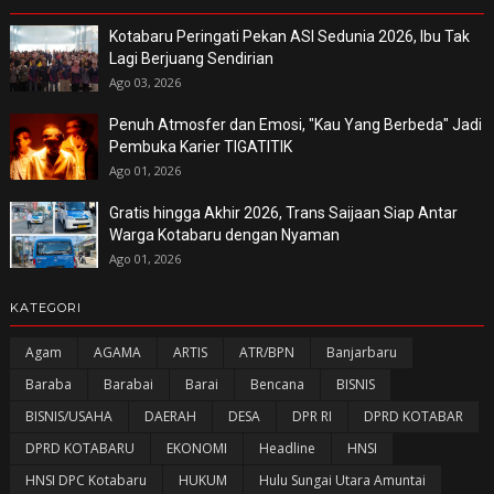
Kotabaru Peringati Pekan ASI Sedunia 2026, Ibu Tak
Lagi Berjuang Sendirian
Ago 03, 2026
Penuh Atmosfer dan Emosi, "Kau Yang Berbeda" Jadi
Pembuka Karier TIGATITIK
Ago 01, 2026
Gratis hingga Akhir 2026, Trans Saijaan Siap Antar
Warga Kotabaru dengan Nyaman
Ago 01, 2026
KATEGORI
Agam
AGAMA
ARTIS
ATR/BPN
Banjarbaru
Baraba
Barabai
Barai
Bencana
BISNIS
BISNIS/USAHA
DAERAH
DESA
DPR RI
DPRD KOTABAR
DPRD KOTABARU
EKONOMI
Headline
HNSI
HNSI DPC Kotabaru
HUKUM
Hulu Sungai Utara Amuntai