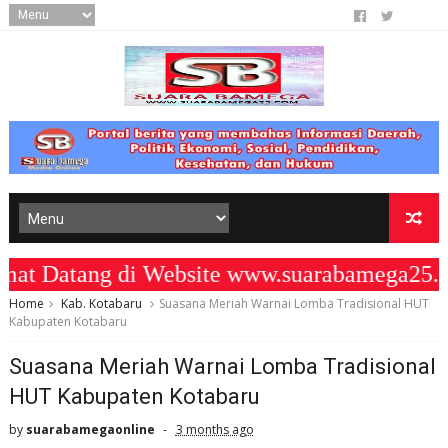
 Datang di Website www.suarabamega25.co
Home
Kab. Kotabaru
Suasana Meriah Warnai Lomba Tradisional HUT
Kabupaten Kotabaru
Suasana Meriah Warnai Lomba Tradisional
HUT Kabupaten Kotabaru
by
suarabamegaonline
3 months ago