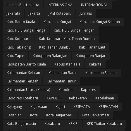
Humas Polri Jakarta
INTERNASIONA
INTERNASIONAL
Jakarata
Jakarta
JMSI Kotabaru
Jurnalis
Kab. Barito Kuala
Kab. Hulu Sungai
Kab. Hulu Sungai Selatan
Kab. Hulu Sungai Tenga
Kab. Hulu Sungai Tengah
Kab. Kotabaru
Kab. Kotabaru Kab. Tanah Bumbu
Kab. Tabalong
Kab. Tanah Bumbu
Kab. Tanah Laut
Kab. Tapin
Kabupaten Balangan
Kabupaten Banjar
Kabupaten Barito Kuala
Kabupaten Tala
Kakarta
Kaliamantan Selatan
Kalimantan Barat
Kalimantan Selatan
Kalimantan Tengah
Kalimantan Timur
Kalimantan Utara (Kaltara)
Kapolda
Kapolres
Kapolres Kotabaru
KAPOLRI
Kebakaran
Kecelakaan
Kejagung
Kejaksaan
Kejari
KESEHATA
KESEHATAN
Kesenian
Kota
Kota Banjarbaru
Kota Banjarmasi
Kota Banjarmasin
Kotabaru
KPK RI
KPK Tipikor Kotabaru