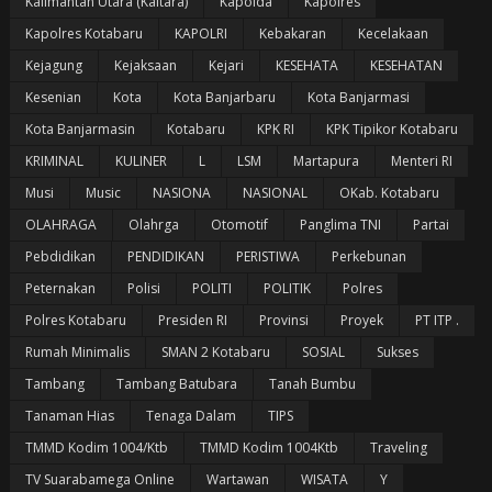
Kalimantan Utara (Kaltara)
Kapolda
Kapolres
Kapolres Kotabaru
KAPOLRI
Kebakaran
Kecelakaan
Kejagung
Kejaksaan
Kejari
KESEHATA
KESEHATAN
Kesenian
Kota
Kota Banjarbaru
Kota Banjarmasi
Kota Banjarmasin
Kotabaru
KPK RI
KPK Tipikor Kotabaru
KRIMINAL
KULINER
L
LSM
Martapura
Menteri RI
Musi
Music
NASIONA
NASIONAL
OKab. Kotabaru
OLAHRAGA
Olahrga
Otomotif
Panglima TNI
Partai
Pebdidikan
PENDIDIKAN
PERISTIWA
Perkebunan
Peternakan
Polisi
POLITI
POLITIK
Polres
Polres Kotabaru
Presiden RI
Provinsi
Proyek
PT ITP .
Rumah Minimalis
SMAN 2 Kotabaru
SOSIAL
Sukses
Tambang
Tambang Batubara
Tanah Bumbu
Tanaman Hias
Tenaga Dalam
TIPS
TMMD Kodim 1004/Ktb
TMMD Kodim 1004Ktb
Traveling
TV Suarabamega Online
Wartawan
WISATA
Y