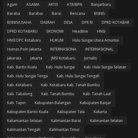
Agam
AGAMA
ARTIS
ATR/BPN
Banjarbaru
Baraba
Barabai
Barai
Bencana
BISNIS
BISNIS/USAHA
DAERAH
DESA
DPR RI
DPRD KOTABAR
DPRD KOTABARU
EKONOMI
Headline
HNSI
HNSI DPC Kotabaru
HUKUM
Hulu Sungai Utara Amuntai
Humas Polri Jakarta
INTERNASIONA
INTERNASIONAL
Jakarata
Jakarta
JMSI Kotabaru
Jurnalis
Kab. Barito Kuala
Kab. Hulu Sungai
Kab. Hulu Sungai Selatan
Kab. Hulu Sungai Tenga
Kab. Hulu Sungai Tengah
Kab. Kotabaru
Kab. Kotabaru Kab. Tanah Bumbu
Kab. Tabalong
Kab. Tanah Bumbu
Kab. Tanah Laut
Kab. Tapin
Kabupaten Balangan
Kabupaten Banjar
Kabupaten Barito Kuala
Kabupaten Tala
Kakarta
Kaliamantan Selatan
Kalimantan Barat
Kalimantan Selatan
Kalimantan Tengah
Kalimantan Timur