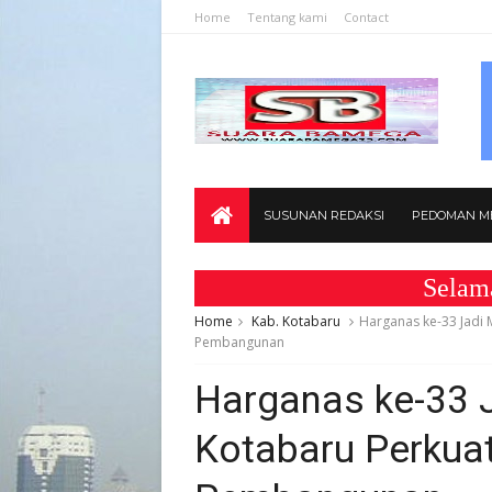
Home
Tentang kami
Contact
SUSUNAN REDAKSI
PEDOMAN ME
Selamat Data
Home
Kab. Kotabaru
Harganas ke-33 Jadi
Pembangunan
Harganas ke-33
Kotabaru Perkua