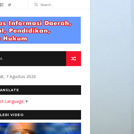
TA
at, 7 Agustus 2026
OMITMEN KAMI MEMBANGUN MEDIA YANG AKUR
ANSLATE
ect Language
▼
LERI VIDEO