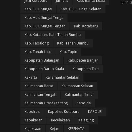
JMSI Kotabaru
Jurnalis
Kab. Barito Kuala
Jul 11, 
Kab. Hulu Sungai
Kab. Hulu Sungai Selatan
Kab. Hulu Sungai Tenga
Kab. Hulu Sungai Tengah
Kab. Kotabaru
Kab. Kotabaru Kab. Tanah Bumbu
Kab. Tabalong
Kab. Tanah Bumbu
Kab. Tanah Laut
Kab. Tapin
Kabupaten Balangan
Kabupaten Banjar
Kabupaten Barito Kuala
Kabupaten Tala
Kakarta
Kaliamantan Selatan
Kalimantan Barat
Kalimantan Selatan
Kalimantan Tengah
Kalimantan Timur
Kalimantan Utara (Kaltara)
Kapolda
Kapolres
Kapolres Kotabaru
KAPOLRI
Kebakaran
Kecelakaan
Kejagung
Kejaksaan
Kejari
KESEHATA