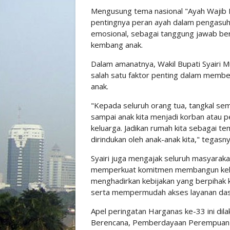
Mengusung tema nasional "Ayah Wajib H
pentingnya peran ayah dalam pengasuha
emosional, sebagai tanggung jawab b
kembang anak.
Dalam amanatnya, Wakil Bupati Syairi M
salah satu faktor penting dalam memben
anak.
"Kepada seluruh orang tua, tangkal semu
sampai anak kita menjadi korban atau p
keluarga. Jadikan rumah kita sebagai te
dirindukan oleh anak-anak kita," tegasny
Syairi juga mengajak seluruh masyara
memperkuat komitmen membangun kelua
menghadirkan kebijakan yang berpihak 
serta mempermudah akses layanan das
Apel peringatan Harganas ke-33 ini di
Berencana, Pemberdayaan Perempuan 