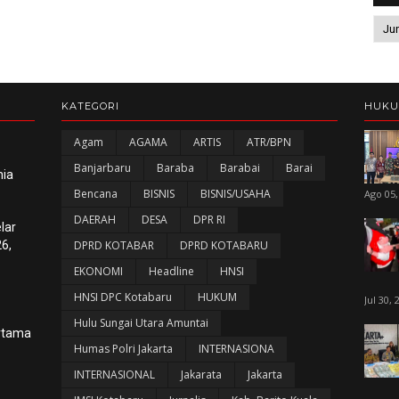
KATEGORI
HUK
Agam
AGAMA
ARTIS
ATR/BPN
Banjarbaru
Baraba
Barabai
Barai
nia
Bencana
BISNIS
BISNIS/USAHA
Ago 05,
DAERAH
DESA
DPR RI
lar
6,
DPRD KOTABAR
DPRD KOTABARU
EKONOMI
Headline
HNSI
HNSI DPC Kotabaru
HUKUM
Jul 30, 
Hulu Sungai Utara Amuntai
ertama
Humas Polri Jakarta
INTERNASIONA
INTERNASIONAL
Jakarata
Jakarta