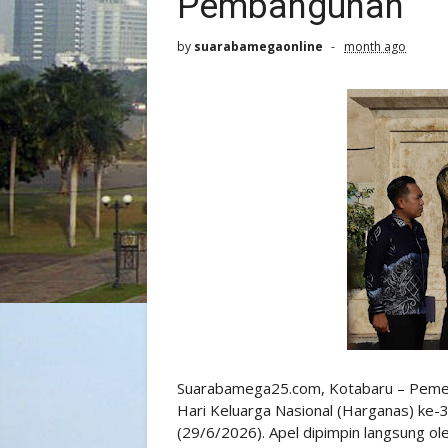
Pembangunan
by
suarabamegaonline
month ago
Suarabamega25.com, Kotabaru – Pemer
Hari Keluarga Nasional (Harganas) ke-
(29/6/2026). Apel dipimpin langsung ole