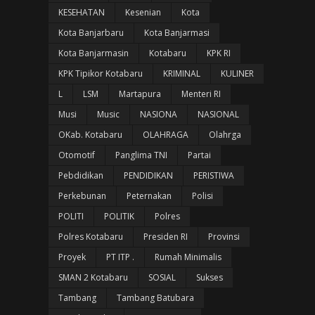
KESEHATAN
Kesenian
Kota
Kota Banjarbaru
Kota Banjarmasi
Kota Banjarmasin
Kotabaru
KPK RI
KPK Tipikor Kotabaru
KRIMINAL
KULINER
L
LSM
Martapura
Menteri RI
Musi
Music
NASIONA
NASIONAL
OKab. Kotabaru
OLAHRAGA
Olahrga
Otomotif
Panglima TNI
Partai
Pebdidikan
PENDIDIKAN
PERISTIWA
Perkebunan
Peternakan
Polisi
POLITI
POLITIK
Polres
Polres Kotabaru
Presiden RI
Provinsi
Proyek
PT ITP .
Rumah Minimalis
SMAN 2 Kotabaru
SOSIAL
Sukses
Tambang
Tambang Batubara