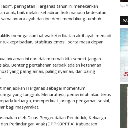
Ago 0
adir", peringatan Harganas tahun ini menekankan
n anak, baik melalui kehadiran fisik maupun kedekatan
ersama antara ayah dan ibu demi mendukung tumbuh
PA
ukhlis menegaskan bahwa keterlibatan aktif ayah menjadi
tuk kepribadian, stabilitas emosi, serta masa depan
a ancaman ini dari dalam rumah kita sendiri. Jangan
elaku. Benteng pertahanan terbaik adalah ketahanan
mpat yang paling aman, paling nyaman, dan paling
a.
kat menjadikan Harganas sebagai momentum
rga yang tangguh. Menurutnya, pemerintah akan terus
kepada keluarga, memperkuat jaringan pengaman sosial,
ar bagi masyarakat.
laksanakan oleh Dinas Pengendalian Penduduk, Keluarga
dan Perlindungan Anak (DPPKBPPPA) Kabupaten