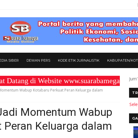
DIA SIBER
DEWAN PERS
KODE ETIK JURNALISTIK
KABUPATEN/KO
Jum'
ng di Website www.suarabamega25.com " K
 Momentum Wabup Kotabaru Perkuat Peran Keluarga dalam
TR
Sel
 Jadi Momentum Wabup
GA
t Peran Keluarga dalam