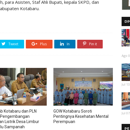
h, para Asisten, Staf Ahli Bupati, kepala SKPD, dan
Kabupaten Kotabaru.
DP
Tweet
Plus
In
Pin it
Ago 0
Jul 13
b Kotabaru dan PLN
GOW Kotabaru Soroti
Jul 07
 Pengembangan
Pentingnya Kesehatan Mental
an Listrik Desa Limbur
Perempuan
ulu Sampanah
PE