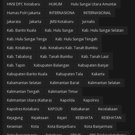
HNSI DPC Kotabaru
HUKUM
Hulu Sungai Utara Amuntai
Humas Polri Jakarta
INTERNASIONA
INTERNASIONAL
Jakarata
Jakarta
JMSI Kotabaru
Jurnalis
Kab. Barito Kuala
Kab. Hulu Sungai
Kab. Hulu Sungai Selatan
Kab. Hulu Sungai Tenga
Kab. Hulu Sungai Tengah
Kab. Kotabaru
Kab. Kotabaru Kab. Tanah Bumbu
Kab. Tabalong
Kab. Tanah Bumbu
Kab. Tanah Laut
Kab. Tapin
Kabupaten Balangan
Kabupaten Banjar
Kabupaten Barito Kuala
Kabupaten Tala
Kakarta
Kaliamantan Selatan
Kalimantan Barat
Kalimantan Selatan
Kalimantan Tengah
Kalimantan Timur
Kalimantan Utara (Kaltara)
Kapolda
Kapolres
Kapolres Kotabaru
KAPOLRI
Kebakaran
Kecelakaan
Kejagung
Kejaksaan
Kejari
KESEHATA
KESEHATAN
Kesenian
Kota
Kota Banjarbaru
Kota Banjarmasi