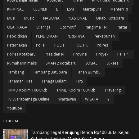
Kota Banjarmasin
Kotabaru
KPK RI
KPK Tipikor Kotabaru
KRIMINAL
KULINER
L
LSM
Martapura
Menteri RI
Musi
Music
NASIONA
NASIONAL
OKab. Kotabaru
OLAHRAGA
Olahrga
Otomotif
Panglima TNI
Partai
Pebdidikan
PENDIDIKAN
PERISTIWA
Perkebunan
Peternakan
Polisi
POLITI
POLITIK
Polres
Polres Kotabaru
Presiden RI
Provinsi
Proyek
PT ITP .
Rumah Minimalis
SMAN 2 Kotabaru
SOSIAL
Sukses
Tambang
Tambang Batubara
Tanah Bumbu
Tanaman Hias
Tenaga Dalam
TIPS
TMMD Kodim 1004/Ktb
TMMD Kodim 1004Ktb
Traveling
TV Suarabamega Online
Wartawan
WISATA
Y
Youtube
HUKUM
Tambang Ilegal Berujung Denda Rp400 Juta, Kejari
Kotabaru Pastikan Masuk Kas Negara