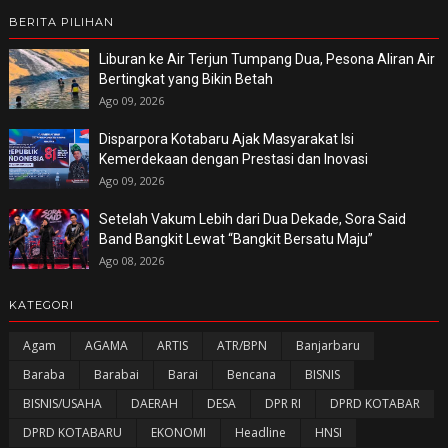
BERITA PILIHAN
Liburan ke Air Terjun Tumpang Dua, Pesona Aliran Air
Bertingkat yang Bikin Betah
Ago 09, 2026
Disparpora Kotabaru Ajak Masyarakat Isi
Kemerdekaan dengan Prestasi dan Inovasi
Ago 09, 2026
Setelah Vakum Lebih dari Dua Dekade, Sora Said
Band Bangkit Lewat “Bangkit Bersatu Maju”
Ago 08, 2026
KATEGORI
Agam
AGAMA
ARTIS
ATR/BPN
Banjarbaru
Baraba
Barabai
Barai
Bencana
BISNIS
BISNIS/USAHA
DAERAH
DESA
DPR RI
DPRD KOTABAR
DPRD KOTABARU
EKONOMI
Headline
HNSI