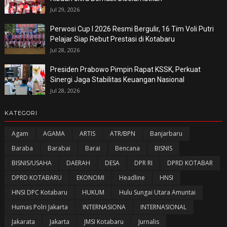
Jul 29, 2026
Perwosi Cup I 2026 Resmi Bergulir, 16 Tim Voli Putri
Pelajar Siap Rebut Prestasi di Kotabaru
Jul 28, 2026
Presiden Prabowo Pimpin Rapat KSSK, Perkuat
Sinergi Jaga Stabilitas Keuangan Nasional
Jul 28, 2026
KATEGORI
Agam
AGAMA
ARTIS
ATR/BPN
Banjarbaru
Baraba
Barabai
Barai
Bencana
BISNIS
BISNIS/USAHA
DAERAH
DESA
DPR RI
DPRD KOTABAR
DPRD KOTABARU
EKONOMI
Headline
HNSI
HNSI DPC Kotabaru
HUKUM
Hulu Sungai Utara Amuntai
Humas Polri Jakarta
INTERNASIONA
INTERNASIONAL
Jakarata
Jakarta
JMSI Kotabaru
Jurnalis