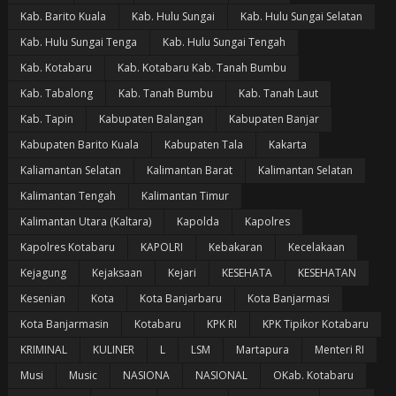
Kab. Barito Kuala
Kab. Hulu Sungai
Kab. Hulu Sungai Selatan
Kab. Hulu Sungai Tenga
Kab. Hulu Sungai Tengah
Kab. Kotabaru
Kab. Kotabaru Kab. Tanah Bumbu
Kab. Tabalong
Kab. Tanah Bumbu
Kab. Tanah Laut
Kab. Tapin
Kabupaten Balangan
Kabupaten Banjar
Kabupaten Barito Kuala
Kabupaten Tala
Kakarta
Kaliamantan Selatan
Kalimantan Barat
Kalimantan Selatan
Kalimantan Tengah
Kalimantan Timur
Kalimantan Utara (Kaltara)
Kapolda
Kapolres
Kapolres Kotabaru
KAPOLRI
Kebakaran
Kecelakaan
Kejagung
Kejaksaan
Kejari
KESEHATA
KESEHATAN
Kesenian
Kota
Kota Banjarbaru
Kota Banjarmasi
Kota Banjarmasin
Kotabaru
KPK RI
KPK Tipikor Kotabaru
KRIMINAL
KULINER
L
LSM
Martapura
Menteri RI
Musi
Music
NASIONA
NASIONAL
OKab. Kotabaru