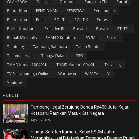
OLAHRAGA
Olahrga
Otomotif
Panglima TNI
Partai
Pebdidikan
PENDIDIKAN
PERISTIWA
Perkebunan
Peternakan
Polisi
POLITI
POLITIK
Polres
Polres Kotabaru
Presiden RI
Provinsi
Proyek
PT ITP .
Rumah Minimalis
SMAN 2 Kotabaru
SOSIAL
Sukses
Tambang
Tambang Batubara
Tanah Bumbu
Tanaman Hias
Tenaga Dalam
TIPS
TMMD Kodim 1004/Ktb
TMMD Kodim 1004Ktb
Traveling
TV Suarabamega Online
Wartawan
WISATA
Y
Youtube
HUKUM
Tambang Ilegal Berujung Denda Rp400 Juta, Kejari
Kotabaru Pastikan Masuk Kas Negara
Ago 05, 2026
Hindari Sorotan Kamera, Kabid ESDM Jatim
Merangkak Usai Ditetapkan Tersangka Dugaan Pungli