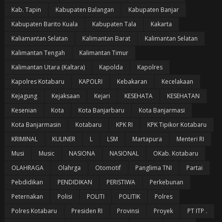
Kab. Tapin
Kabupaten Balangan
Kabupaten Banjar
Kabupaten Barito Kuala
Kabupaten Tala
Kakarta
Kaliamantan Selatan
Kalimantan Barat
Kalimantan Selatan
Kalimantan Tengah
Kalimantan Timur
Kalimantan Utara (Kaltara)
Kapolda
Kapolres
Kapolres Kotabaru
KAPOLRI
Kebakaran
Kecelakaan
Kejagung
Kejaksaan
Kejari
KESEHATA
KESEHATAN
Kesenian
Kota
Kota Banjarbaru
Kota Banjarmasi
Kota Banjarmasin
Kotabaru
KPK RI
KPK Tipikor Kotabaru
KRIMINAL
KULINER
L
LSM
Martapura
Menteri RI
Musi
Music
NASIONA
NASIONAL
OKab. Kotabaru
OLAHRAGA
Olahrga
Otomotif
Panglima TNI
Partai
Pebdidikan
PENDIDIKAN
PERISTIWA
Perkebunan
Peternakan
Polisi
POLITI
POLITIK
Polres
Polres Kotabaru
Presiden RI
Provinsi
Proyek
PT ITP .