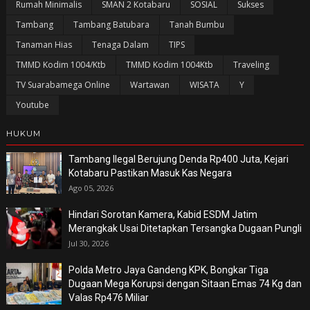
Rumah Minimalis
SMAN 2 Kotabaru
SOSIAL
Sukses
Tambang
Tambang Batubara
Tanah Bumbu
Tanaman Hias
Tenaga Dalam
TIPS
TMMD Kodim 1004/Ktb
TMMD Kodim 1004Ktb
Traveling
TV Suarabamega Online
Wartawan
WISATA
Y
Youtube
HUKUM
Tambang Ilegal Berujung Denda Rp400 Juta, Kejari
Kotabaru Pastikan Masuk Kas Negara
Ago 05, 2026
Hindari Sorotan Kamera, Kabid ESDM Jatim
Merangkak Usai Ditetapkan Tersangka Dugaan Pungli
Jul 30, 2026
Polda Metro Jaya Gandeng KPK, Bongkar Tiga
Dugaan Mega Korupsi dengan Sitaan Emas 74 Kg dan
Valas Rp476 Miliar