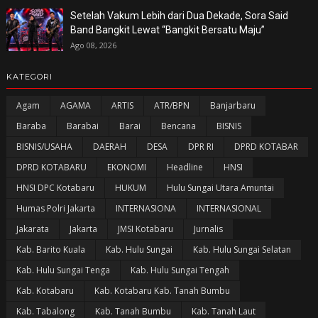
Setelah Vakum Lebih dari Dua Dekade, Sora Said
Band Bangkit Lewat “Bangkit Bersatu Maju”
Ago 08, 2026
KATEGORI
Agam
AGAMA
ARTIS
ATR/BPN
Banjarbaru
Baraba
Barabai
Barai
Bencana
BISNIS
BISNIS/USAHA
DAERAH
DESA
DPR RI
DPRD KOTABAR
DPRD KOTABARU
EKONOMI
Headline
HNSI
HNSI DPC Kotabaru
HUKUM
Hulu Sungai Utara Amuntai
Humas Polri Jakarta
INTERNASIONA
INTERNASIONAL
Jakarata
Jakarta
JMSI Kotabaru
Jurnalis
Kab. Barito Kuala
Kab. Hulu Sungai
Kab. Hulu Sungai Selatan
Kab. Hulu Sungai Tenga
Kab. Hulu Sungai Tengah
Kab. Kotabaru
Kab. Kotabaru Kab. Tanah Bumbu
Kab. Tabalong
Kab. Tanah Bumbu
Kab. Tanah Laut