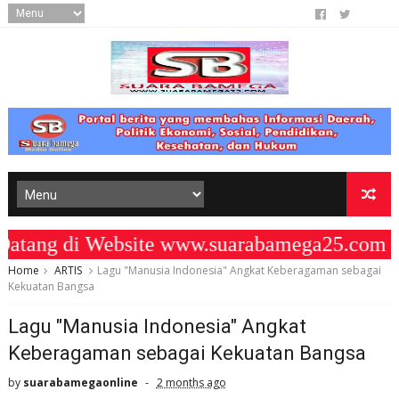
ng di Website www.suarabamega25.com " 
Home
ARTIS
Lagu "Manusia Indonesia" Angkat Keberagaman sebagai
Kekuatan Bangsa
Lagu "Manusia Indonesia" Angkat
Keberagaman sebagai Kekuatan Bangsa
by
suarabamegaonline
2 months ago