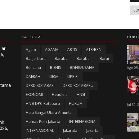
KATEGORI
HUK
lar
Agam
AGAMA
ARTIS
ATR/BPN
6,
Banjarbaru
Baraba
Barabai
Barai
Bencana
BISNIS
BISNIS/USAHA
Ago 05,
DAERAH
DESA
DPR RI
ertama
DPRD KOTABAR
DPRD KOTABARU
EKONOMI
Headline
HNSI
HNSI DPC Kotabaru
HUKUM
Jul 30, 
Hulu Sungai Utara Amuntai
Humas Polri Jakarta
INTERNASIONA
hir
026,
INTERNASIONAL
Jakarata
Jakarta