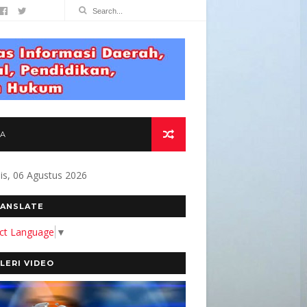
TA
s, 06 Agustus 2026
MEN KAMI MEMBANGUN MEDIA YANG AKURAT D
ANSLATE
ect Language
▼
LERI VIDEO