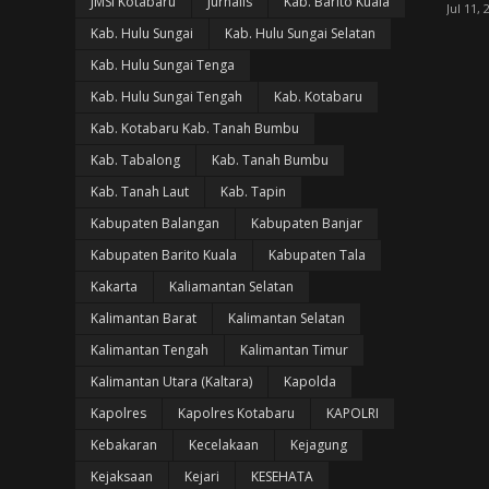
JMSI Kotabaru
Jurnalis
Kab. Barito Kuala
Jul 11, 
Kab. Hulu Sungai
Kab. Hulu Sungai Selatan
Kab. Hulu Sungai Tenga
Kab. Hulu Sungai Tengah
Kab. Kotabaru
Kab. Kotabaru Kab. Tanah Bumbu
Kab. Tabalong
Kab. Tanah Bumbu
Kab. Tanah Laut
Kab. Tapin
Kabupaten Balangan
Kabupaten Banjar
Kabupaten Barito Kuala
Kabupaten Tala
Kakarta
Kaliamantan Selatan
Kalimantan Barat
Kalimantan Selatan
Kalimantan Tengah
Kalimantan Timur
Kalimantan Utara (Kaltara)
Kapolda
Kapolres
Kapolres Kotabaru
KAPOLRI
Kebakaran
Kecelakaan
Kejagung
Kejaksaan
Kejari
KESEHATA