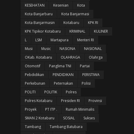
KESEHATAN
Kesenian
Kota
Kota Banjarbaru
Kota Banjarmasi
Kota Banjarmasin
Kotabaru
KPK RI
KPK Tipikor Kotabaru
KRIMINAL
KULINER
L
LSM
Martapura
Menteri RI
Musi
Music
NASIONA
NASIONAL
OKab. Kotabaru
OLAHRAGA
Olahrga
Otomotif
Panglima TNI
Partai
Pebdidikan
PENDIDIKAN
PERISTIWA
Perkebunan
Peternakan
Polisi
POLITI
POLITIK
Polres
Polres Kotabaru
Presiden RI
Provinsi
Proyek
PT ITP .
Rumah Minimalis
SMAN 2 Kotabaru
SOSIAL
Sukses
Tambang
Tambang Batubara