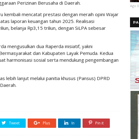
araan Perizinan Berusaha di Daerah.
Ago 0
kembali mencatat prestasi dengan meraih opini Wajar
atas laporan keuangan tahun 2025. Realisasi
PA
iun, belanja Rp3,15 triliun, dengan SiLPA sebesar
a mengusulkan dua Raperda inisiatif, yakni
 Bermasyarakat dan Kabupaten Layak Pemuda. Kedua
uat harmonisasi sosial serta mendukung pengembangan
s lebih lanjut melalui panitia khusus (Pansus) DPRD
 Daerah.
Tweet
Plus
In
Pin it