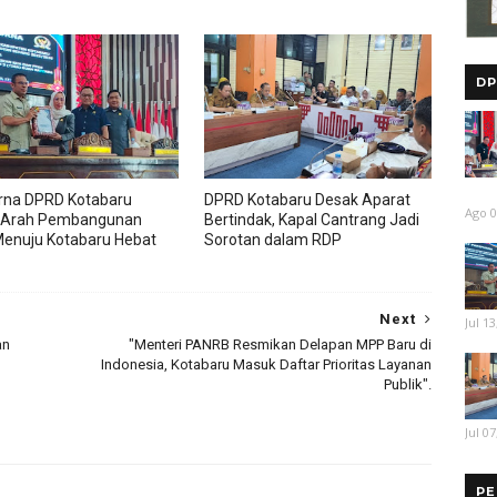
DP
rna DPRD Kotabaru
DPRD Kotabaru Desak Aparat
Ago 0
 Arah Pembangunan
Bertindak, Kapal Cantrang Jadi
enuju Kotabaru Hebat
Sorotan dalam RDP
Next
Jul 13
an
"Menteri PANRB Resmikan Delapan MPP Baru di
Indonesia, Kotabaru Masuk Daftar Prioritas Layanan
Publik".
Jul 07
PE