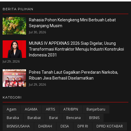
BERITA PILIHAN
Rahasia Pohon Kelengkeng Mini Berbuah Lebat
Sepanjang Musim
Jul 30, 2026
MUNAS IV APPEKNAS 2026 Siap Digelar, Usung
Transformasi Kontraktor Menuju Industri Konstruksi
Indonesia 2031
Jul 29, 2026
Polres Tanah Laut Gagalkan Peredaran Narkoba,
Ribuan Jiwa Berhasil Diselamatkan
Jul 29, 2026
KATEGORI
Agam
AGAMA
ARTIS
ATR/BPN
Banjarbaru
Baraba
Barabai
Barai
Bencana
BISNIS
BISNIS/USAHA
DAERAH
DESA
DPR RI
DPRD KOTABAR