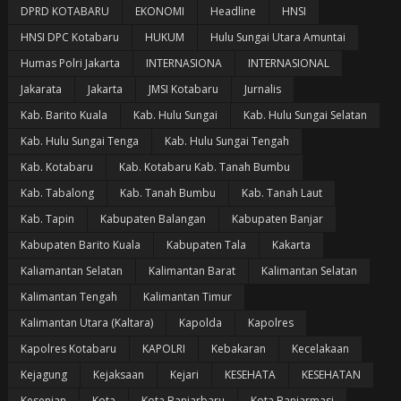
DPRD KOTABARU
EKONOMI
Headline
HNSI
HNSI DPC Kotabaru
HUKUM
Hulu Sungai Utara Amuntai
Humas Polri Jakarta
INTERNASIONA
INTERNASIONAL
Jakarata
Jakarta
JMSI Kotabaru
Jurnalis
Kab. Barito Kuala
Kab. Hulu Sungai
Kab. Hulu Sungai Selatan
Kab. Hulu Sungai Tenga
Kab. Hulu Sungai Tengah
Kab. Kotabaru
Kab. Kotabaru Kab. Tanah Bumbu
Kab. Tabalong
Kab. Tanah Bumbu
Kab. Tanah Laut
Kab. Tapin
Kabupaten Balangan
Kabupaten Banjar
Kabupaten Barito Kuala
Kabupaten Tala
Kakarta
Kaliamantan Selatan
Kalimantan Barat
Kalimantan Selatan
Kalimantan Tengah
Kalimantan Timur
Kalimantan Utara (Kaltara)
Kapolda
Kapolres
Kapolres Kotabaru
KAPOLRI
Kebakaran
Kecelakaan
Kejagung
Kejaksaan
Kejari
KESEHATA
KESEHATAN
Kesenian
Kota
Kota Banjarbaru
Kota Banjarmasi