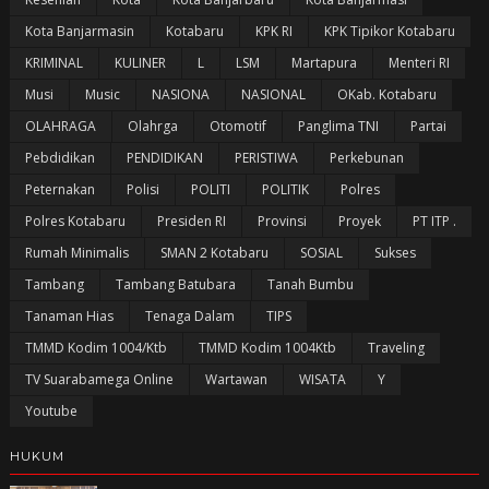
Kota Banjarmasin
Kotabaru
KPK RI
KPK Tipikor Kotabaru
KRIMINAL
KULINER
L
LSM
Martapura
Menteri RI
Musi
Music
NASIONA
NASIONAL
OKab. Kotabaru
OLAHRAGA
Olahrga
Otomotif
Panglima TNI
Partai
Pebdidikan
PENDIDIKAN
PERISTIWA
Perkebunan
Peternakan
Polisi
POLITI
POLITIK
Polres
Polres Kotabaru
Presiden RI
Provinsi
Proyek
PT ITP .
Rumah Minimalis
SMAN 2 Kotabaru
SOSIAL
Sukses
Tambang
Tambang Batubara
Tanah Bumbu
Tanaman Hias
Tenaga Dalam
TIPS
TMMD Kodim 1004/Ktb
TMMD Kodim 1004Ktb
Traveling
TV Suarabamega Online
Wartawan
WISATA
Y
Youtube
HUKUM