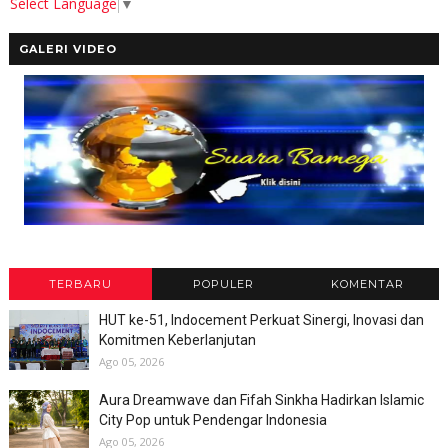
Select Language
▼
GALERI VIDEO
TERBARU
POPULER
KOMENTAR
HUT ke-51, Indocement Perkuat Sinergi, Inovasi dan
Komitmen Keberlanjutan
Ago 05, 2026
Aura Dreamwave dan Fifah Sinkha Hadirkan Islamic
City Pop untuk Pendengar Indonesia
Ago 05, 2026