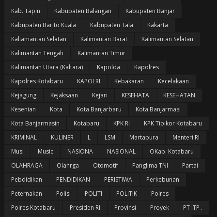
Kab. Tapin
Kabupaten Balangan
Kabupaten Banjar
Kabupaten Barito Kuala
Kabupaten Tala
Kakarta
Kaliamantan Selatan
Kalimantan Barat
Kalimantan Selatan
Kalimantan Tengah
Kalimantan Timur
Kalimantan Utara (Kaltara)
Kapolda
Kapolres
Kapolres Kotabaru
KAPOLRI
Kebakaran
Kecelakaan
Kejagung
Kejaksaan
Kejari
KESEHATA
KESEHATAN
Kesenian
Kota
Kota Banjarbaru
Kota Banjarmasi
Kota Banjarmasin
Kotabaru
KPK RI
KPK Tipikor Kotabaru
KRIMINAL
KULINER
L
LSM
Martapura
Menteri RI
Musi
Music
NASIONA
NASIONAL
OKab. Kotabaru
OLAHRAGA
Olahrga
Otomotif
Panglima TNI
Partai
Pebdidikan
PENDIDIKAN
PERISTIWA
Perkebunan
Peternakan
Polisi
POLITI
POLITIK
Polres
Polres Kotabaru
Presiden RI
Provinsi
Proyek
PT ITP .