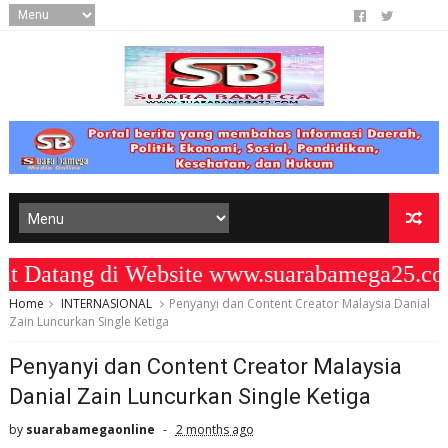
atang di Website www.suarabamega25.com
Home
INTERNASIONAL
Penyanyi dan Content Creator Malaysia Danial
Zain Luncurkan Single Ketiga
Penyanyi dan Content Creator Malaysia
Danial Zain Luncurkan Single Ketiga
by
suarabamegaonline
2 months ago