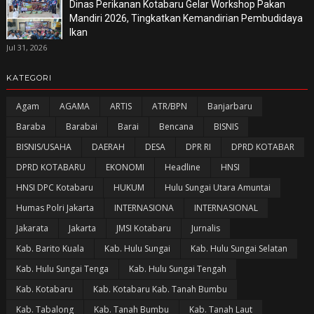
Dinas Perikanan Kotabaru Gelar Workshop Pakan
Mandiri 2026, Tingkatkan Kemandirian Pembudidaya
Ikan
Jul 31, 2026
KATEGORI
Agam
AGAMA
ARTIS
ATR/BPN
Banjarbaru
Baraba
Barabai
Barai
Bencana
BISNIS
BISNIS/USAHA
DAERAH
DESA
DPR RI
DPRD KOTABAR
DPRD KOTABARU
EKONOMI
Headline
HNSI
HNSI DPC Kotabaru
HUKUM
Hulu Sungai Utara Amuntai
Humas Polri Jakarta
INTERNASIONA
INTERNASIONAL
Jakarata
Jakarta
JMSI Kotabaru
Jurnalis
Kab. Barito Kuala
Kab. Hulu Sungai
Kab. Hulu Sungai Selatan
Kab. Hulu Sungai Tenga
Kab. Hulu Sungai Tengah
Kab. Kotabaru
Kab. Kotabaru Kab. Tanah Bumbu
Kab. Tabalong
Kab. Tanah Bumbu
Kab. Tanah Laut