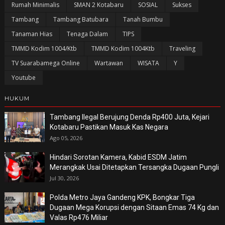
Rumah Minimalis
SMAN 2 Kotabaru
SOSIAL
Sukses
Tambang
Tambang Batubara
Tanah Bumbu
Tanaman Hias
Tenaga Dalam
TIPS
TMMD Kodim 1004/Ktb
TMMD Kodim 1004Ktb
Traveling
TV Suarabamega Online
Wartawan
WISATA
Y
Youtube
HUKUM
Tambang Ilegal Berujung Denda Rp400 Juta, Kejari
Kotabaru Pastikan Masuk Kas Negara
Ago 05, 2026
Hindari Sorotan Kamera, Kabid ESDM Jatim
Merangkak Usai Ditetapkan Tersangka Dugaan Pungli
Jul 30, 2026
Polda Metro Jaya Gandeng KPK, Bongkar Tiga
Dugaan Mega Korupsi dengan Sitaan Emas 74 Kg dan
Valas Rp476 Miliar