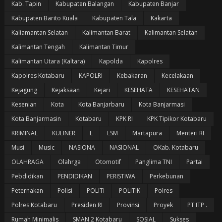
Kab. Tapin
Kabupaten Balangan
Kabupaten Banjar
Kabupaten Barito Kuala
Kabupaten Tala
Kakarta
Kaliamantan Selatan
Kalimantan Barat
Kalimantan Selatan
Kalimantan Tengah
Kalimantan Timur
Kalimantan Utara (Kaltara)
Kapolda
Kapolres
Kapolres Kotabaru
KAPOLRI
Kebakaran
Kecelakaan
Kejagung
Kejaksaan
Kejari
KESEHATA
KESEHATAN
Kesenian
Kota
Kota Banjarbaru
Kota Banjarmasi
Kota Banjarmasin
Kotabaru
KPK RI
KPK Tipikor Kotabaru
KRIMINAL
KULINER
L
LSM
Martapura
Menteri RI
Musi
Music
NASIONA
NASIONAL
OKab. Kotabaru
OLAHRAGA
Olahrga
Otomotif
Panglima TNI
Partai
Pebdidikan
PENDIDIKAN
PERISTIWA
Perkebunan
Peternakan
Polisi
POLITI
POLITIK
Polres
Polres Kotabaru
Presiden RI
Provinsi
Proyek
PT ITP .
Rumah Minimalis
SMAN 2 Kotabaru
SOSIAL
Sukses