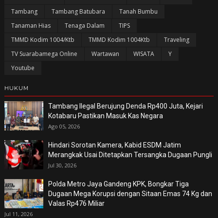
Tambang
Tambang Batubara
Tanah Bumbu
Tanaman Hias
Tenaga Dalam
TIPS
TMMD Kodim 1004/Ktb
TMMD Kodim 1004Ktb
Traveling
TV Suarabamega Online
Wartawan
WISATA
Y
Youtube
HUKUM
Tambang Ilegal Berujung Denda Rp400 Juta, Kejari
Kotabaru Pastikan Masuk Kas Negara
Ago 05, 2026
Hindari Sorotan Kamera, Kabid ESDM Jatim
Merangkak Usai Ditetapkan Tersangka Dugaan Pungli
Jul 30, 2026
Polda Metro Jaya Gandeng KPK, Bongkar Tiga
Dugaan Mega Korupsi dengan Sitaan Emas 74 Kg dan
Valas Rp476 Miliar
Jul 11, 2026