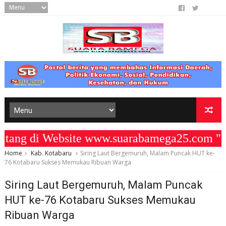
g di Website www.suarabamega25.com " K
Home
Kab. Kotabaru
‎Siring Laut Bergemuruh, Malam Puncak HUT ke-
76 Kotabaru Sukses Memukau Ribuan Warga
‎Siring Laut Bergemuruh, Malam Puncak
HUT ke-76 Kotabaru Sukses Memukau
Ribuan Warga