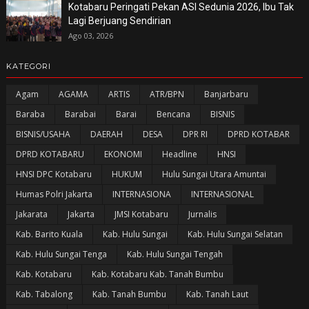
Kotabaru Peringati Pekan ASI Sedunia 2026, Ibu Tak
Lagi Berjuang Sendirian
Ago 03, 2026
KATEGORI
Agam
AGAMA
ARTIS
ATR/BPN
Banjarbaru
Baraba
Barabai
Barai
Bencana
BISNIS
BISNIS/USAHA
DAERAH
DESA
DPR RI
DPRD KOTABAR
DPRD KOTABARU
EKONOMI
Headline
HNSI
HNSI DPC Kotabaru
HUKUM
Hulu Sungai Utara Amuntai
Humas Polri Jakarta
INTERNASIONA
INTERNASIONAL
Jakarata
Jakarta
JMSI Kotabaru
Jurnalis
Kab. Barito Kuala
Kab. Hulu Sungai
Kab. Hulu Sungai Selatan
Kab. Hulu Sungai Tenga
Kab. Hulu Sungai Tengah
Kab. Kotabaru
Kab. Kotabaru Kab. Tanah Bumbu
Kab. Tabalong
Kab. Tanah Bumbu
Kab. Tanah Laut