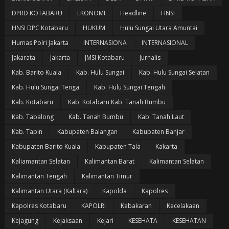
DPRD KOTABARU
EKONOMI
Headline
HNSI
HNSI DPC Kotabaru
HUKUM
Hulu Sungai Utara Amuntai
Humas Polri Jakarta
INTERNASIONA
INTERNASIONAL
Jakarata
Jakarta
JMSI Kotabaru
Jurnalis
Kab. Barito Kuala
Kab. Hulu Sungai
Kab. Hulu Sungai Selatan
Kab. Hulu Sungai Tenga
Kab. Hulu Sungai Tengah
Kab. Kotabaru
Kab. Kotabaru Kab. Tanah Bumbu
Kab. Tabalong
Kab. Tanah Bumbu
Kab. Tanah Laut
Kab. Tapin
Kabupaten Balangan
Kabupaten Banjar
Kabupaten Barito Kuala
Kabupaten Tala
Kakarta
Kaliamantan Selatan
Kalimantan Barat
Kalimantan Selatan
Kalimantan Tengah
Kalimantan Timur
Kalimantan Utara (Kaltara)
Kapolda
Kapolres
Kapolres Kotabaru
KAPOLRI
Kebakaran
Kecelakaan
Kejagung
Kejaksaan
Kejari
KESEHATA
KESEHATAN