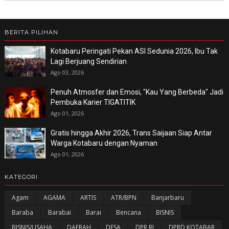
BERITA PILIHAN
Kotabaru Peringati Pekan ASI Sedunia 2026, Ibu Tak
Lagi Berjuang Sendirian
Ago 03, 2026
Penuh Atmosfer dan Emosi, "Kau Yang Berbeda" Jadi
Pembuka Karier TIGATITIK
Ago 01, 2026
Gratis hingga Akhir 2026, Trans Saijaan Siap Antar
Warga Kotabaru dengan Nyaman
Ago 01, 2026
KATEGORI
Agam
AGAMA
ARTIS
ATR/BPN
Banjarbaru
Baraba
Barabai
Barai
Bencana
BISNIS
BISNIS/USAHA
DAERAH
DESA
DPR RI
DPRD KOTABAR