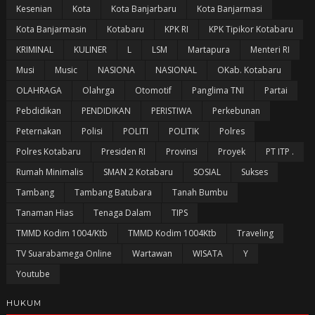
Kesenian
Kota
Kota Banjarbaru
Kota Banjarmasi
Kota Banjarmasin
Kotabaru
KPK RI
KPK Tipikor Kotabaru
KRIMINAL
KULINER
L
LSM
Martapura
Menteri RI
Musi
Music
NASIONA
NASIONAL
OKab. Kotabaru
OLAHRAGA
Olahrga
Otomotif
Panglima TNI
Partai
Pebdidikan
PENDIDIKAN
PERISTIWA
Perkebunan
Peternakan
Polisi
POLITI
POLITIK
Polres
Polres Kotabaru
Presiden RI
Provinsi
Proyek
PT ITP .
Rumah Minimalis
SMAN 2 Kotabaru
SOSIAL
Sukses
Tambang
Tambang Batubara
Tanah Bumbu
Tanaman Hias
Tenaga Dalam
TIPS
TMMD Kodim 1004/Ktb
TMMD Kodim 1004Ktb
Traveling
TV Suarabamega Online
Wartawan
WISATA
Y
Youtube
HUKUM