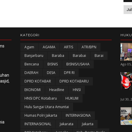
KATEGORI
HUK
ans
Agam
AGAMA
ARTIS
ATR/BPN
Banjarbaru
Baraba
Barabai
Barai
Bencana
BISNIS
BISNIS/USAHA
Ago 05,
DAERAH
DESA
DPR RI
luhan
sjid,
DPRD KOTABAR
DPRD KOTABARU
EKONOMI
Headline
HNSI
HNSI DPC Kotabaru
HUKUM
Jul 30, 
Hulu Sungai Utara Amuntai
Humas Polri Jakarta
INTERNASIONA
nia
INTERNASIONAL
Jakarata
Jakarta