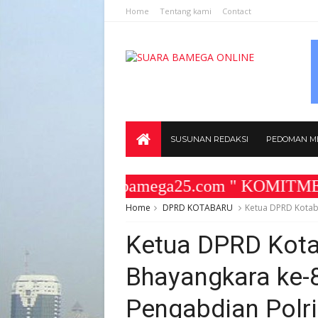
Home
Tentang kami
Contact
SUSUNAN REDAKSI
PEDOMAN ME
 www.suarabamega25.com " KOMITMEN KAMI
Home
DPRD KOTABARU
Ketua DPRD Kotaba
Ketua DPRD Kotab
Bhayangkara ke-8
Pengabdian Polri