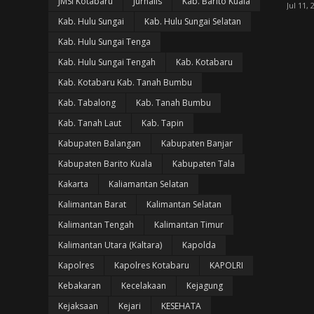
JMSI Kotabaru
Jurnalis
Kab. Barito Kuala
Jul 11, 
Kab. Hulu Sungai
Kab. Hulu Sungai Selatan
Kab. Hulu Sungai Tenga
Kab. Hulu Sungai Tengah
Kab. Kotabaru
Kab. Kotabaru Kab. Tanah Bumbu
Kab. Tabalong
Kab. Tanah Bumbu
Kab. Tanah Laut
Kab. Tapin
Kabupaten Balangan
Kabupaten Banjar
Kabupaten Barito Kuala
Kabupaten Tala
Kakarta
Kaliamantan Selatan
Kalimantan Barat
Kalimantan Selatan
Kalimantan Tengah
Kalimantan Timur
Kalimantan Utara (Kaltara)
Kapolda
Kapolres
Kapolres Kotabaru
KAPOLRI
Kebakaran
Kecelakaan
Kejagung
Kejaksaan
Kejari
KESEHATA