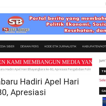
DIA SIBER
DEWAN PERS
KODE ETIK JURNALISTIK
KABUPATEN/KO
Jum'
 MEMBANGUN MEDIA YANG AKURAT DAN BERMA
ru Hadiri Apel Hari Bhayangkara ke-80, Apresiasi Pengabdian Polri
TR
aru Hadiri Apel Hari
Sel
0, Apresiasi
GA