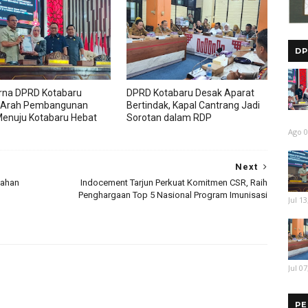
DP
rna DPRD Kotabaru
DPRD Kotabaru Desak Aparat
 Arah Pembangunan
Bertindak, Kapal Cantrang Jadi
enuju Kotabaru Hebat
Sorotan dalam RDP
Ago 0
Next
tahan
Indocement Tarjun Perkuat Komitmen CSR, Raih
Penghargaan Top 5 Nasional Program Imunisasi
Jul 13
Jul 07
PE