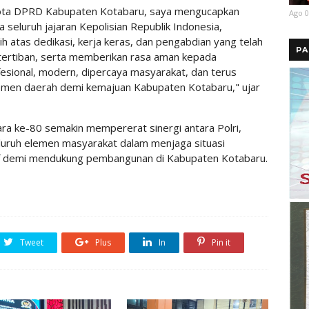
gota DPRD Kabupaten Kotabaru, saya mengucapkan
Ago 0
seluruh jajaran Kepolisian Republik Indonesia,
h atas dedikasi, kerja keras, dan pengabdian yang telah
PA
tertiban, serta memberikan rasa aman kepada
esional, modern, dipercaya masyarakat, dan terus
emen daerah demi kemajuan Kabupaten Kotabaru," ujar
a ke-80 semakin mempererat sinergi antara Polri,
luruh elemen masyarakat dalam menjaga situasi
if demi mendukung pembangunan di Kabupaten Kotabaru.
Tweet
Plus
In
Pin it