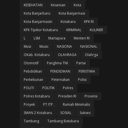
KESEHATAN
Kesenian
Kota
Kota Banjarbaru
Kota Banjarmasi
Kota Banjarmasin
Kotabaru
KPK RI
KPK Tipikor Kotabaru
KRIMINAL
KULINER
L
LSM
Martapura
Menteri RI
Musi
Music
NASIONA
NASIONAL
OKab. Kotabaru
OLAHRAGA
Olahrga
Otomotif
Panglima TNI
Partai
Pebdidikan
PENDIDIKAN
PERISTIWA
Perkebunan
Peternakan
Polisi
POLITI
POLITIK
Polres
Polres Kotabaru
Presiden RI
Provinsi
Proyek
PT ITP .
Rumah Minimalis
SMAN 2 Kotabaru
SOSIAL
Sukses
Tambang
Tambang Batubara