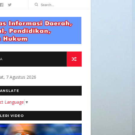
TA
at, 7 Agustus 2026
NFAAT BAGI MASYARAKAT " Alamat Redaksi
ANSLATE
ect Language
▼
LERI VIDEO