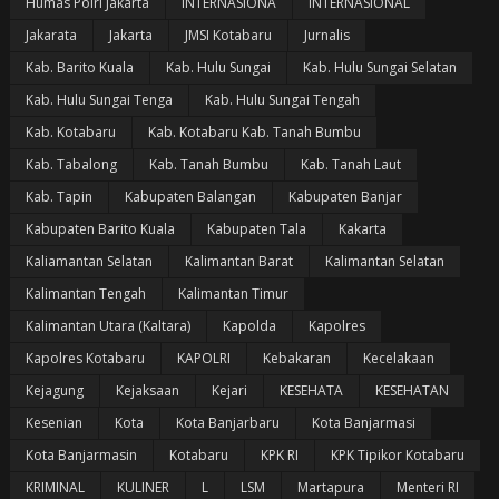
Humas Polri Jakarta
INTERNASIONA
INTERNASIONAL
Jakarata
Jakarta
JMSI Kotabaru
Jurnalis
Kab. Barito Kuala
Kab. Hulu Sungai
Kab. Hulu Sungai Selatan
Kab. Hulu Sungai Tenga
Kab. Hulu Sungai Tengah
Kab. Kotabaru
Kab. Kotabaru Kab. Tanah Bumbu
Kab. Tabalong
Kab. Tanah Bumbu
Kab. Tanah Laut
Kab. Tapin
Kabupaten Balangan
Kabupaten Banjar
Kabupaten Barito Kuala
Kabupaten Tala
Kakarta
Kaliamantan Selatan
Kalimantan Barat
Kalimantan Selatan
Kalimantan Tengah
Kalimantan Timur
Kalimantan Utara (Kaltara)
Kapolda
Kapolres
Kapolres Kotabaru
KAPOLRI
Kebakaran
Kecelakaan
Kejagung
Kejaksaan
Kejari
KESEHATA
KESEHATAN
Kesenian
Kota
Kota Banjarbaru
Kota Banjarmasi
Kota Banjarmasin
Kotabaru
KPK RI
KPK Tipikor Kotabaru
KRIMINAL
KULINER
L
LSM
Martapura
Menteri RI