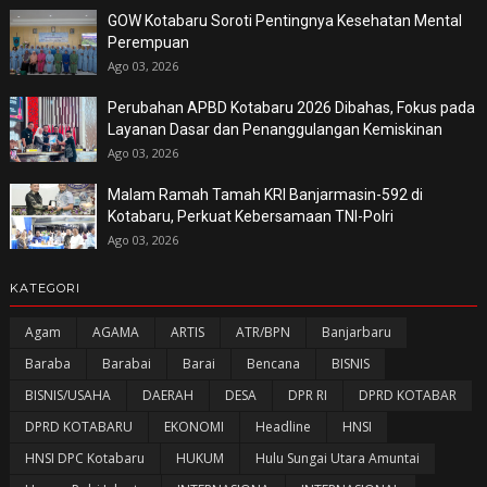
GOW Kotabaru Soroti Pentingnya Kesehatan Mental
Perempuan
Ago 03, 2026
Perubahan APBD Kotabaru 2026 Dibahas, Fokus pada
Layanan Dasar dan Penanggulangan Kemiskinan
Ago 03, 2026
Malam Ramah Tamah KRI Banjarmasin-592 di
Kotabaru, Perkuat Kebersamaan TNI-Polri
Ago 03, 2026
KATEGORI
Agam
AGAMA
ARTIS
ATR/BPN
Banjarbaru
Baraba
Barabai
Barai
Bencana
BISNIS
BISNIS/USAHA
DAERAH
DESA
DPR RI
DPRD KOTABAR
DPRD KOTABARU
EKONOMI
Headline
HNSI
HNSI DPC Kotabaru
HUKUM
Hulu Sungai Utara Amuntai