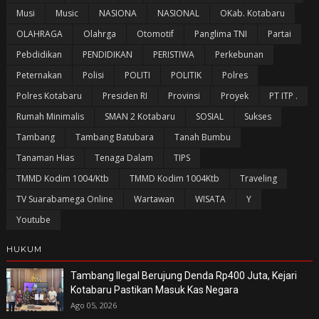
Musi
Music
NASIONA
NASIONAL
OKab. Kotabaru
OLAHRAGA
Olahrga
Otomotif
Panglima TNI
Partai
Pebdidikan
PENDIDIKAN
PERISTIWA
Perkebunan
Peternakan
Polisi
POLITI
POLITIK
Polres
Polres Kotabaru
Presiden RI
Provinsi
Proyek
PT ITP .
Rumah Minimalis
SMAN 2 Kotabaru
SOSIAL
Sukses
Tambang
Tambang Batubara
Tanah Bumbu
Tanaman Hias
Tenaga Dalam
TIPS
TMMD Kodim 1004/Ktb
TMMD Kodim 1004Ktb
Traveling
TV Suarabamega Online
Wartawan
WISATA
Y
Youtube
HUKUM
Tambang Ilegal Berujung Denda Rp400 Juta, Kejari
Kotabaru Pastikan Masuk Kas Negara
Ago 05, 2026