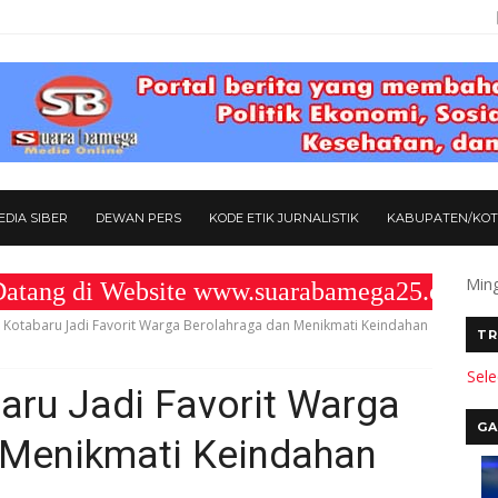
DIA SIBER
DEWAN PERS
KODE ETIK JURNALISTIK
KABUPATEN/KO
Ming
di Website www.suarabamega25.com " KOM
ut Kotabaru Jadi Favorit Warga Berolahraga dan Menikmati Keindahan
TR
Sel
baru Jadi Favorit Warga
GA
 Menikmati Keindahan