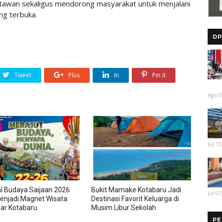
tawan sekaligus mendorong masyarakat untuk menjalani
ang terbuka.
DP
Tweet
Plus
In
Pin it
Ago 0
Jul 13
al Budaya Saijaan 2026
Bukit Mamake Kotabaru Jadi
Jul 07
enjadi Magnet Wisata
Destinasi Favorit Keluarga di
ar Kotabaru
Musim Libur Sekolah
PE