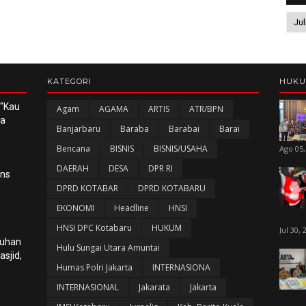
KATEGORI
HUK
 "Kau
Agam
AGAMA
ARTIS
ATR/BPN
ka
Banjarbaru
Baraba
Barabai
Barai
Bencana
BISNIS
BISNIS/USAHA
Ago 05,
DAERAH
DESA
DPR RI
ans
DPRD KOTABAR
DPRD KOTABARU
EKONOMI
Headline
HNSI
HNSI DPC Kotabaru
HUKUM
Jul 30, 
luhan
Hulu Sungai Utara Amuntai
sjid,
Humas Polri Jakarta
INTERNASIONA
INTERNASIONAL
Jakarata
Jakarta