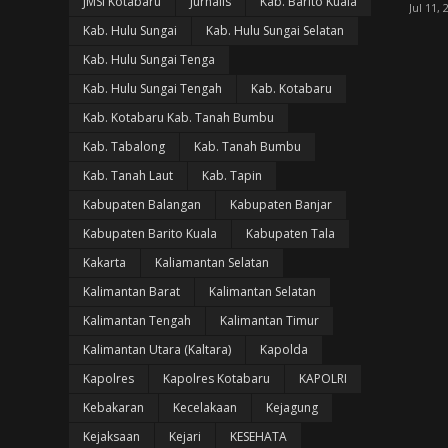
JMSI Kotabaru
Jurnalis
Kab. Barito Kuala
Jul 11, 
Kab. Hulu Sungai
Kab. Hulu Sungai Selatan
Kab. Hulu Sungai Tenga
Kab. Hulu Sungai Tengah
Kab. Kotabaru
Kab. Kotabaru Kab. Tanah Bumbu
Kab. Tabalong
Kab. Tanah Bumbu
Kab. Tanah Laut
Kab. Tapin
Kabupaten Balangan
Kabupaten Banjar
Kabupaten Barito Kuala
Kabupaten Tala
Kakarta
Kaliamantan Selatan
Kalimantan Barat
Kalimantan Selatan
Kalimantan Tengah
Kalimantan Timur
Kalimantan Utara (Kaltara)
Kapolda
Kapolres
Kapolres Kotabaru
KAPOLRI
Kebakaran
Kecelakaan
Kejagung
Kejaksaan
Kejari
KESEHATA