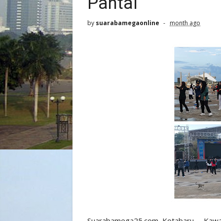
Pantai
by
suarabamegaonline
month ago
Suarabamega25.com, Kotabaru – Kawasa