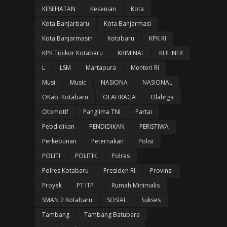
KESEHATAN
Kesenian
Kota
Kota Banjarbaru
Kota Banjarmasi
Kota Banjarmasin
Kotabaru
KPK RI
KPK Tipikor Kotabaru
KRIMINAL
KULINER
L
LSM
Martapura
Menteri RI
Musi
Music
NASIONA
NASIONAL
OKab. Kotabaru
OLAHRAGA
Olahrga
Otomotif
Panglima TNI
Partai
Pebdidikan
PENDIDIKAN
PERISTIWA
Perkebunan
Peternakan
Polisi
POLITI
POLITIK
Polres
Polres Kotabaru
Presiden RI
Provinsi
Proyek
PT ITP .
Rumah Minimalis
SMAN 2 Kotabaru
SOSIAL
Sukses
Tambang
Tambang Batubara