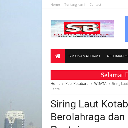
Home
Tentang kami
Contact
SUSUNAN REDAKSI
PEDOMAN ME
Selamat Datang 
Home
Kab. Kotabaru
WISATA
Siring La
Pantai
Siring Laut Kota
Berolahraga dan