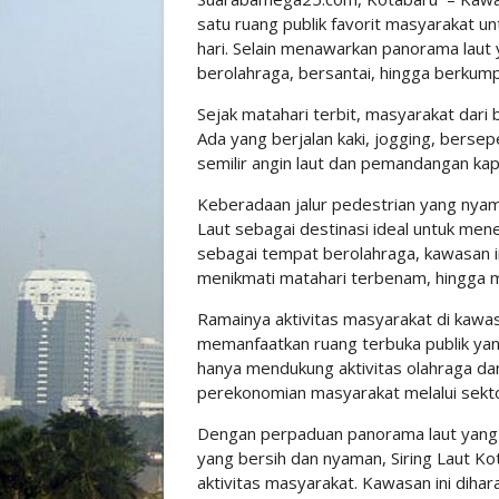
satu ruang publik favorit masyarakat 
hari. Selain menawarkan panorama laut y
berolahraga, bersantai, hingga berkump
Sejak matahari terbit, masyarakat dari
Ada yang berjalan kaki, jogging, berse
semilir angin laut dan pemandangan kap
Keberadaan jalur pedestrian yang nyama
Laut sebagai destinasi ideal untuk men
sebagai tempat berolahraga, kawasan in
menikmati matahari terbenam, hingga me
Ramainya aktivitas masyarakat di kawa
memanfaatkan ruang terbuka publik yang
hanya mendukung aktivitas olahraga dan
perekonomian masyarakat melalui sektor
Dengan perpaduan panorama laut yang m
yang bersih dan nyaman, Siring Laut Ko
aktivitas masyarakat. Kawasan ini dih