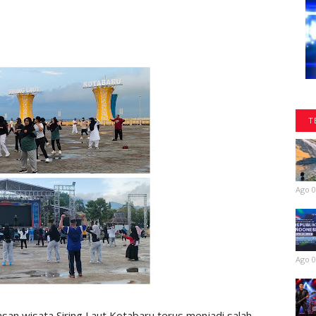
T
Ago 0
Ago 0
n wisata Siring Laut Kotabaru terus menjadi salah