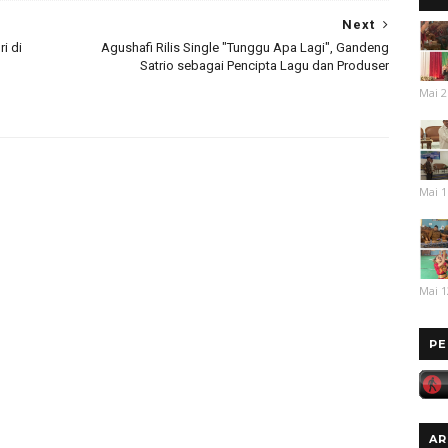
Next
i di
Agushafi Rilis Single "Tunggu Apa Lagi", Gandeng
Satrio sebagai Pencipta Lagu dan Produser
Mai 2
Mai 1
Mai 1
PE
AR