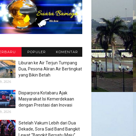
ERBARU
POPULER
KOMENTAR
Liburan ke Air Terjun Tumpang
Dua, Pesona Aliran Air Bertingkat
yang Bikin Betah
9, 2026
Disparpora Kotabaru Ajak
Masyarakat Isi Kemerdekaan
dengan Prestasi dan Inovasi
9, 2026
Setelah Vakum Lebih dari Dua
Dekade, Sora Said Band Bangkit
Lewat “Bangkit Bersatu Maju”