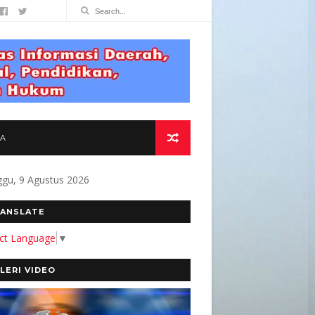
TA
gu, 9 Agustus 2026
ITMEN KAMI MEMBANGUN MEDIA YANG AKURAT 
ANSLATE
ect Language
▼
LERI VIDEO