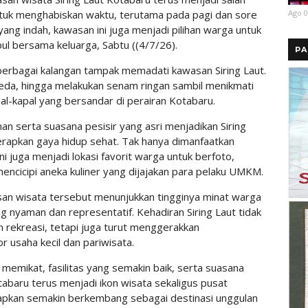
Ago 0
untuk menghabiskan waktu, terutama pada pagi dan sore
ang indah, kawasan ini juga menjadi pilihan warga untuk
ul bersama keluarga, Sabtu ((4/7/26).
PA
 berbagai kalangan tampak memadati kawasan Siring Laut.
peda, hingga melakukan senam ringan sambil menikmati
al-kapal yang bersandar di perairan Kotabaru.
n serta suasana pesisir yang asri menjadikan Siring
erapkan gaya hidup sehat. Tak hanya dimanfaatkan
i juga menjadi lokasi favorit warga untuk berfoto,
ncicipi aneka kuliner yang dijajakan para pelaku UMKM.
san wisata tersebut menunjukkan tingginya minat warga
 nyaman dan representatif. Kehadiran Siring Laut tidak
 rekreasi, tetapi juga turut menggerakkan
 usaha kecil dan pariwisata.
emikat, fasilitas yang semakin baik, serta suasana
tabaru terus menjadi ikon wisata sekaligus pusat
arapkan semakin berkembang sebagai destinasi unggulan