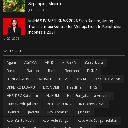
Sepanjang Musim
Jul 30, 2026
MUNAS IV APPEKNAS 2026 Siap Digelar, Usung
Transformasi Kontraktor Menuju Industri Konstruksi
Indonesia 2031
Jul 29, 2026
KATEGORI
Agam
AGAMA
ARTIS
ATR/BPN
Banjarbaru
Baraba
Barabai
Barai
Bencana
BISNIS
BISNIS/USAHA
DAERAH
DESA
DPR RI
DPRD KOTABAR
DPRD KOTABARU
EKONOMI
Headline
HNSI
HNSI DPC Kotabaru
HUKUM
Hulu Sungai Utara Amuntai
Humas Polri Jakarta
INTERNASIONA
INTERNASIONAL
Jakarata
Jakarta
JMSI Kotabaru
Jurnalis
Kab. Barito Kuala
Kab. Hulu Sungai
Kab. Hulu Sungai Selatan