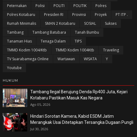
Peternakan
Polisi
POLITI
POLITIK
Polres
Polres Kotabaru
Presiden RI
Provinsi
Proyek
PT ITP .
Rumah Minimalis
SMAN 2 Kotabaru
SOSIAL
Sukses
Tambang
Tambang Batubara
Tanah Bumbu
Tanaman Hias
Tenaga Dalam
TIPS
TMMD Kodim 1004/Ktb
TMMD Kodim 1004Ktb
Traveling
TV Suarabamega Online
Wartawan
WISATA
Y
Youtube
HUKUM
Tambang Ilegal Berujung Denda Rp400 Juta, Kejari
Kotabaru Pastikan Masuk Kas Negara
Ago 05, 2026
Hindari Sorotan Kamera, Kabid ESDM Jatim
Merangkak Usai Ditetapkan Tersangka Dugaan Pungli
Jul 30, 2026