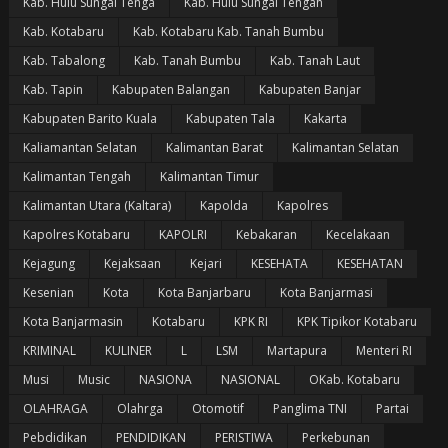
Kab. Hulu Sungai Tenga
Kab. Hulu Sungai Tengah
Kab. Kotabaru
Kab. Kotabaru Kab. Tanah Bumbu
Kab. Tabalong
Kab. Tanah Bumbu
Kab. Tanah Laut
Kab. Tapin
Kabupaten Balangan
Kabupaten Banjar
Kabupaten Barito Kuala
Kabupaten Tala
Kakarta
Kaliamantan Selatan
Kalimantan Barat
Kalimantan Selatan
Kalimantan Tengah
Kalimantan Timur
Kalimantan Utara (Kaltara)
Kapolda
Kapolres
Kapolres Kotabaru
KAPOLRI
Kebakaran
Kecelakaan
Kejagung
Kejaksaan
Kejari
KESEHATA
KESEHATAN
Kesenian
Kota
Kota Banjarbaru
Kota Banjarmasi
Kota Banjarmasin
Kotabaru
KPK RI
KPK Tipikor Kotabaru
KRIMINAL
KULINER
L
LSM
Martapura
Menteri RI
Musi
Music
NASIONA
NASIONAL
OKab. Kotabaru
OLAHRAGA
Olahrga
Otomotif
Panglima TNI
Partai
Pebdidikan
PENDIDIKAN
PERISTIWA
Perkebunan